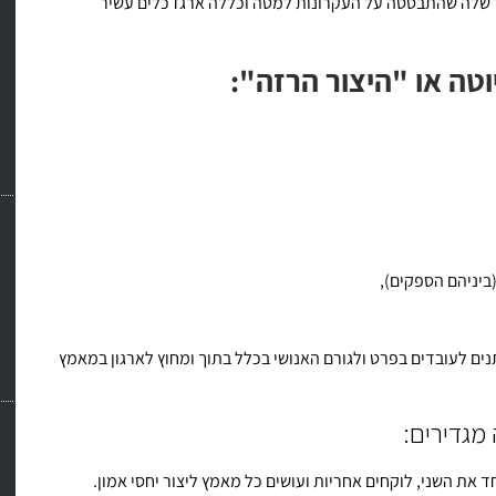
ר שלה שהתבססה על העקרונות למטה וכללה ארגז כלים עשיר
טה או "היצור הרזה":
ביניהם הספקים),
ים לעובדים בפרט ולגורם האנושי בכלל בתוך ומחוץ לארגון במאמץ
 מגדירים:
את השני, לוקחים אחריות ועושים כל מאמץ ליצור יחסי אמון.