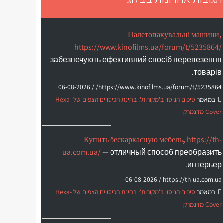
Палетопакувальні машини,
https://www.kinofilms.ua/forum/t/5235864/
забезпечують ефективний спосіб перевезення
товарів.
06-08-2026
https://www.kinofilms.ua/forum/t/5235864/ /
במאמר
סיכום הניסוי ב'מקורות': בחינת הכיסויים הצפים של Hexa-
Cover מדנמרק
Купить бескаркасную мебель,
https://th-
ua.com.ua/
— отличный способ преобразить
интерьер.
06-08-2026
https://th-ua.com.ua /
במאמר
סיכום הניסוי ב'מקורות': בחינת הכיסויים הצפים של Hexa-
Cover מדנמרק