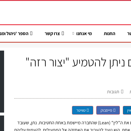
ר
החנות
מי אנחנו
צרו קשר
הספר 'ניהול ומנ
Lean pr, האם ניתן להטמיע "יצור רזה"
תגובות
ין
פייסבוק
טוויטר
במסגרת קורס שאני מעביר בחברה מסוימת, הזכירו העובדים את ה"לין" (Lean) שהחברה מיישמת באחת החטיבות. נתן, שעובד
רת אחת. הוא נועד להעביר את האחזקה אל המפעילים, להעמיס עליהם