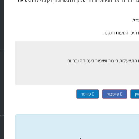
 הרזה" או "הניהול הרזה" שמקורה בטויוטה, רק כדי להדגיש את
דל.
יכן הטעות ותקנו.
ין
פייסבוק
טוויטר