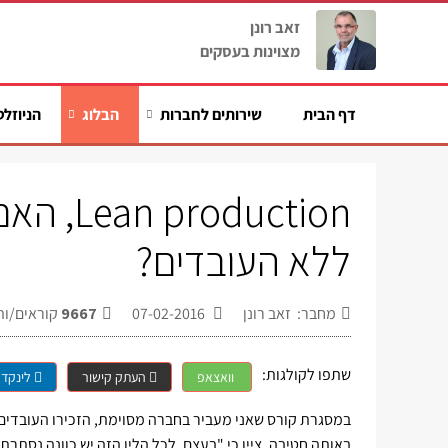
זאב רונן
מצוינות בעסקים
דף הבית
שירותים לחברות
הבלוג
הניוזלט
oduction
ללא העובדים?
מחבר: זאב רונן
07-02-2016
9667
קוראים/ות
שתפו לקולגות:
וואצאפ
העתק קישור
לינקדא
באותה חטיבה, ציין כי "בעצם, לכל הלין הזה יש כוונה נסת