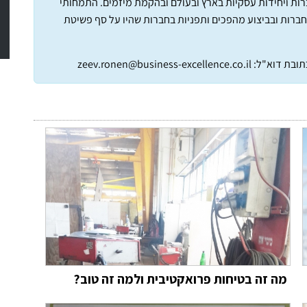
חברות ויחידות עסקיות בארץ ובעולם ובהקמת מיזמים. התמחותי
חברות ובביצוע מהפכים ותפניות בחברות שהיו על סף פשיטת
תובת דוא"ל:
zeev.ronen@business-excellence.co.il
מה זה בטיחות פרואקטיבית ולמה זה טוב?