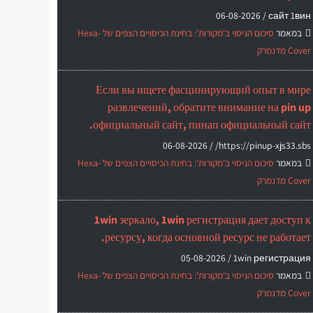
06-08-2026
сайт 1вин /
במאמר
סיכום הניסוי ב'מקורות': בחינת הכיסויים הצפים של Hexa-
Cover מדנמרק
Если вы ищете фасцинирующий опыт в мире
развлечений, обратите внимание на pin up
официальный сайт, пинап официальный сайт.
06-08-2026
https://pinup-xjs33.sbs/ /
במאמר
סיכום הניסוי ב'מקורות': בחינת הכיסויים הצפים של Hexa-
Cover מדנמרק
1win зеркало, 1win регистрация дает доступ к
ресурсу, когда основной ресурс не работает.
05-08-2026
1win регистрация /
במאמר
סיכום הניסוי ב'מקורות': בחינת הכיסויים הצפים של Hexa-
Cover מדנמרק