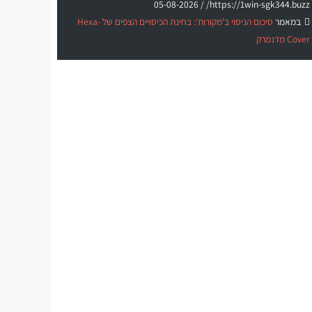
05-08-2026
https://1win-sgk344.buzz/ /
במאמר
סיכום הניסוי ב'מקורות': בחינת הכיסויים הצפים של Hexa-
Cover מדנמרק