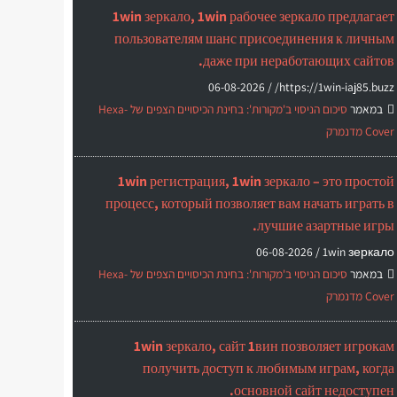
1win зеркало, 1win рабочее зеркало предлагает
пользователям шанс присоединения к личным
даже при неработающих сайтов.
06-08-2026
https://1win-iaj85.buzz/ /
במאמר
סיכום הניסוי ב'מקורות': בחינת הכיסויים הצפים של Hexa-
Cover מדנמרק
1win регистрация, 1win зеркало – это простой
процесс, который позволяет вам начать играть в
лучшие азартные игры.
06-08-2026
1win зеркало /
במאמר
סיכום הניסוי ב'מקורות': בחינת הכיסויים הצפים של Hexa-
Cover מדנמרק
1win зеркало, сайт 1вин позволяет игрокам
получить доступ к любимым играм, когда
основной сайт недоступен.