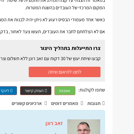
במאמר זה הצגתי על קצה המזלג את התמצית של שיטת "היצור
המקום המרכזי של העובדים בהשגת המטרות.
כאשר אחד מעמודי הבסיס רעוע לא ניתן יהיה לבנות את המג
אם לא הצלחתם לחבר את העובדים, תעשו צעד לאחור, בדקו ה
צרו התייעלות בתהליך היצור
קבעו שיחת יעוץ של 30 דקות עם זאב רונן ללא תשלום וצרו התייעלות ביצור ושיפור בעבודה וברווח
לחצו לתיאום שיחה
שתפו לקולגות:
וואצאפ
העתק קישור
לינקדא
תגובות
מאמרים דומים
ארכיונים קשורים
זאב רונן