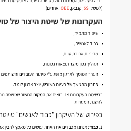
כדי להשיג את המטרות האלו, טויוטה פיתחה את שיטת היצו
(למשל:
5S
, קנבאן,
OEE
ואחרים).
העקרונות של שיטת היצור של טויו
שיפור מתמיד,
כבוד לאנשים,
מדיניות ארוכת טווח,
תהליך נכון מיצר תוצאות נכונות,
הערך המוסף לארגון מושג ע"י פיתוח העובדים והשותפים (
פתרון מתמשך של בעיות השורש, יוצר ארגון לומד.
ברשימת העקרונות אנו רואים את המקום החשוב שטויוטה נותנ
להשגת המטרות.
בפירוט של העיקרון "כבוד לאנשים" טויוטה
כבוד:
אנחנו מכבדים את האחר, עושים כל מאמץ להבין אחד 