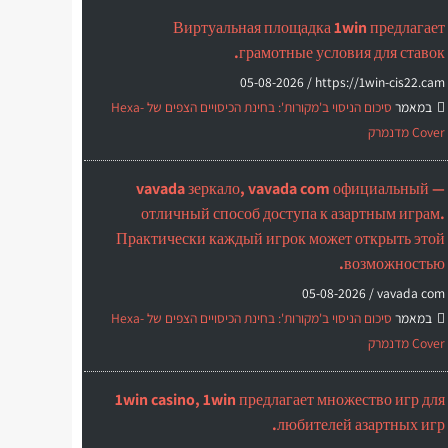
Виртуальная площадка 1win предлагает
грамотные условия для ставок.
05-08-2026
https://1win-cis22.cam /
במאמר
סיכום הניסוי ב'מקורות': בחינת הכיסויים הצפים של Hexa-
Cover מדנמרק
vavada зеркало, vavada com официальный —
отличный способ доступа к азартным играм.
Практически каждый игрок может открыть этой
возможностью.
05-08-2026
vavada com /
במאמר
סיכום הניסוי ב'מקורות': בחינת הכיסויים הצפים של Hexa-
Cover מדנמרק
1win casino, 1win предлагает множество игр для
любителей азартных игр.