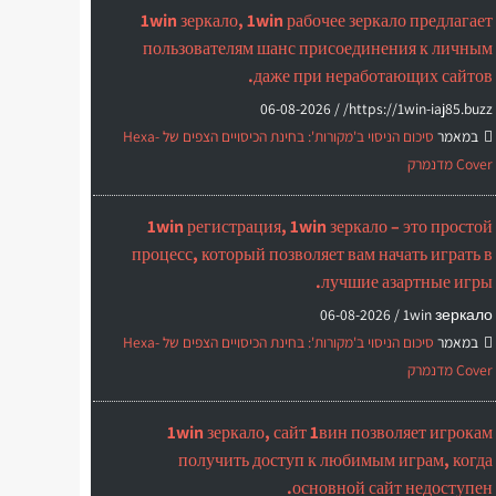
1win зеркало, 1win рабочее зеркало предлагает
пользователям шанс присоединения к личным
даже при неработающих сайтов.
06-08-2026
https://1win-iaj85.buzz/ /
במאמר
סיכום הניסוי ב'מקורות': בחינת הכיסויים הצפים של Hexa-
Cover מדנמרק
1win регистрация, 1win зеркало – это простой
процесс, который позволяет вам начать играть в
лучшие азартные игры.
06-08-2026
1win зеркало /
במאמר
סיכום הניסוי ב'מקורות': בחינת הכיסויים הצפים של Hexa-
Cover מדנמרק
1win зеркало, сайт 1вин позволяет игрокам
получить доступ к любимым играм, когда
основной сайт недоступен.