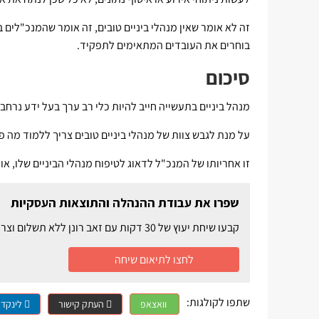
זה לא אומר שאין מנהלי ביניים טובים, זה אומר שהמנכ"לי
בוחרים את העובדים המתאימים לתפקיד.
סיכום
מנהל ביניים בתעשייה חייב להיות כלי רב ערך בעל ידע נרחב ב
על מנת לגבש צוות של מנהלי ביניים טובים צריך ללמוד מה 
זו אחריותו של המנכ"ל לדאוג לטיפוח מנהלי הביניים שלו, או
שפרו את עבודת ההנהלה והתוצאות העסקיות
קבעו שיחת יעוץ של 30 דקות עם זאב רונן ללא תשלום וצרו שיפור מהיר בעבודת המנהלים בארגון
לחצו לתיאום שיחה
שתפו לקולגות:
וואצאפ
העתק קישור
לינקדא