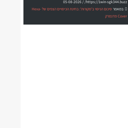
05-08-2026
https://1win-sgk344.buzz/ /
במאמר
סיכום הניסוי ב'מקורות': בחינת הכיסויים הצפים של Hexa-
Cover מדנמרק