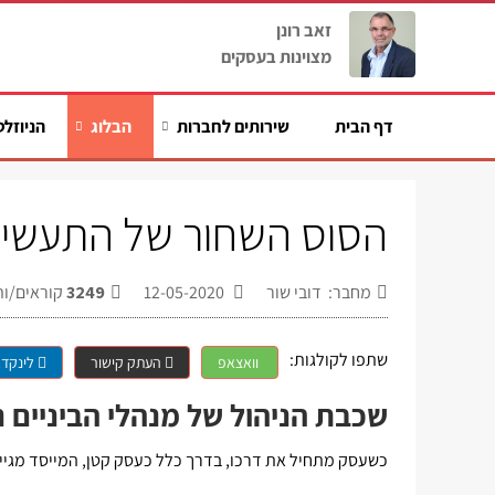
זאב רונן
מצוינות בעסקים
דף הבית
שירותים לחברות
הבלוג
הניוזלט
הסוס השחור של התעשייה
מחבר: דובי שור
12-05-2020
3249
קוראים/ות
שתפו לקולגות:
וואצאפ
העתק קישור
לינקדא
שכבת הניהול של מנהלי הביניים 
כשעסק מתחיל את דרכו, בדרך כלל כעסק קטן, המייסד מגיי