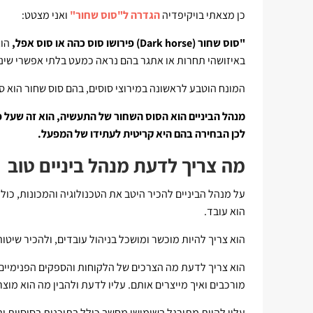
כן מצאתי בויקיפדיה
הגדרה ל"סוס שחור"
ואני מצטט:
"סוס שחור (Dark horse) פירושו סוס כהה או סוס אפל,
הוא
באיזושהי תחרות או אתגר בהם נראה כמעט בלתי אפשרי שינ
המונח הוטבע לראשונה במירוצי סוסים, בהם סוס שחור הוא סו
מנהל הביניים הוא הסוס השחור של התעשיה, הוא זה שעל פיו
לכן הבחירה בהם היא קריטית לעתידו של המפעל.
מה צריך לדעת מנהל ביניים טוב
על מנהל הביניים להכיר היטב את הטכנולוגיה והמכונות, כול
הוא עובד.
הוא צריך להיות מוכשר ומושכל בניהול עובדים, ולהכיר שיטות
הוא צריך לדעת מה הצרכים של הלקוחות והספקים הפנימיים 
מורכבים ואיך מייצרים אותם. עליו לדעת ולהבין מה הוא מוצר
עליו להיות מתורגל בשימושי מחשב כולל בתוכנות בסיסיות ותוכנו