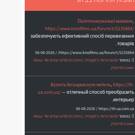
Палетопакувальні машини,
https://www.kinofilms.ua/forum/t/5235864/
забезпечують ефективний спосіб перевезення
товарів.
06-08-2026
https://www.kinofilms.ua/forum/t/5235864/ /
במאמר
סיכום הניסוי ב'מקורות': בחינת הכיסויים הצפים של Hexa-
Cover מדנמרק
Купить бескаркасную мебель,
https://th-
ua.com.ua/
— отличный способ преобразить
интерьер.
06-08-2026
https://th-ua.com.ua /
במאמר
סיכום הניסוי ב'מקורות': בחינת הכיסויים הצפים של Hexa-
Cover מדנמרק