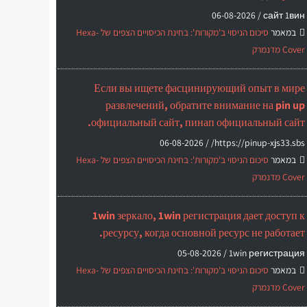
06-08-2026
сайт 1вин /
במאמר
סיכום הניסוי ב'מקורות': בחינת הכיסויים הצפים של Hexa-
Cover מדנמרק
Если вы ищете фасцинирующий опыт в мире
развлечений, обратите внимание на pin up
официальный сайт, пинап официальный сайт.
06-08-2026
https://pinup-xjs33.sbs/ /
במאמר
סיכום הניסוי ב'מקורות': בחינת הכיסויים הצפים של Hexa-
Cover מדנמרק
1win зеркало, 1win регистрация дает доступ к
ресурсу, когда основной ресурс не работает.
05-08-2026
1win регистрация /
במאמר
סיכום הניסוי ב'מקורות': בחינת הכיסויים הצפים של Hexa-
Cover מדנמרק