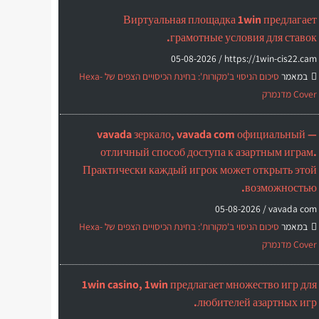
Виртуальная площадка 1win предлагает
грамотные условия для ставок.
05-08-2026
https://1win-cis22.cam /
במאמר
סיכום הניסוי ב'מקורות': בחינת הכיסויים הצפים של Hexa-
Cover מדנמרק
vavada зеркало, vavada com официальный —
отличный способ доступа к азартным играм.
Практически каждый игрок может открыть этой
возможностью.
05-08-2026
vavada com /
במאמר
סיכום הניסוי ב'מקורות': בחינת הכיסויים הצפים של Hexa-
Cover מדנמרק
1win casino, 1win предлагает множество игр для
любителей азартных игр.