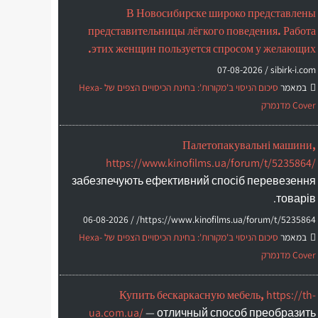
В Новосибирске широко представлены
представительницы лёгкого поведения. Работа
этих женщин пользуется спросом у желающих.
07-08-2026
sibirk-i.com /
במאמר
סיכום הניסוי ב'מקורות': בחינת הכיסויים הצפים של Hexa-
Cover מדנמרק
Палетопакувальні машини,
https://www.kinofilms.ua/forum/t/5235864/
забезпечують ефективний спосіб перевезення
товарів.
06-08-2026
https://www.kinofilms.ua/forum/t/5235864/ /
במאמר
סיכום הניסוי ב'מקורות': בחינת הכיסויים הצפים של Hexa-
Cover מדנמרק
Купить бескаркасную мебель,
https://th-
ua.com.ua/
— отличный способ преобразить