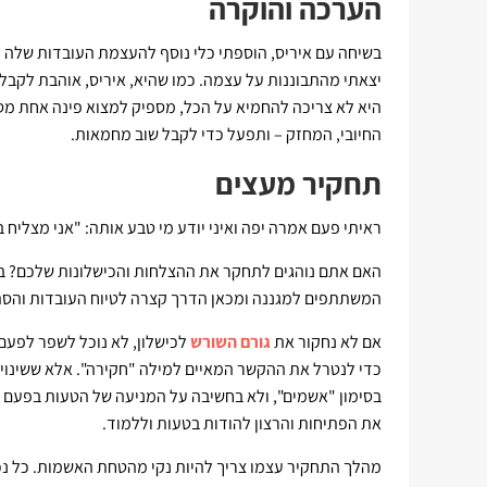
הערכה והוקרה
בשיחה עם איריס, הוספתי כלי נוסף להעצמת העובדות שלה וה
יצאתי מהתבוננות על עצמה. כמו שהיא, איריס, אוהבת לקבל מ
היא לא צריכה להחמיא על הכל, מספיק למצוא פינה אחת מ
החיובי, המחזק – ותפעל כדי לקבל שוב מחמאות.
תחקיר מעצים
ראיתי פעם אמרה יפה ואיני יודע מי טבע אותה: "אני מצליח בז
האם אתם נוהגים לתחקר את ההצלחות והכישלונות שלכם? באו
המשתתפים למגננה ומכאן הדרך קצרה לטיוח העובדות והסתר
אם לא נחקור את
גורם השורש
לכישלון, לא נוכל לשפר לפעם
כדי לנטרל את ההקשר המאיים למילה "חקירה". אלא ששינוי 
בסימון "אשמים", ולא בחשיבה על המניעה של הטעות בפעם ה
את הפתיחות והרצון להודות בטעות וללמוד.
מהלך התחקיר עצמו צריך להיות נקי מהטחת האשמות. כל נכונ