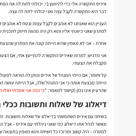
איריס התקשרה אלי כדי להיוועץ בי. יכולתי לתת לה את הפתר
דבר היא התקשרה לקבל עצה ואני יכולתי לתת לה עצה.
העניין הוא שאנחנו לא אוהבים לקבל עצות ובטח לא אוהבים ל
לפתרון שאני כיוונתי אליו והוא רק היה מהווה חיזוק לתכני
אחרת – אני לא מאמין שהיא הייתה קונה את הפתרון שהצעתי
אני מדגיש: למרות שאיריס התקשרה להתייעץ אתי, אם הצעתי
מקבלת את הצעתי.
קל וחומר, אם הייתי המנהל של איריס ונותן לה הוראה לפעו
הייתה מבצעת אותה כי אני המנהל שלה, אבל הייתה עושה זא
שהרעיון אינו נכון (קישור למאמר: "
כי ככה אני אמרתי ואלו 
דיאלוג של שאלות ותשובות ככלי נ
בשיחה עם איריס השתמשתי בדיאלוג של שאלות ותשובות. זהו 
מאשר לנהל אתו דיאלוג כפי שאני ניהלתי עם איריס – אבל הת
למטרה – היה קשוב ומרוכז כל השיחה והוא מאמין בתוצאה שה