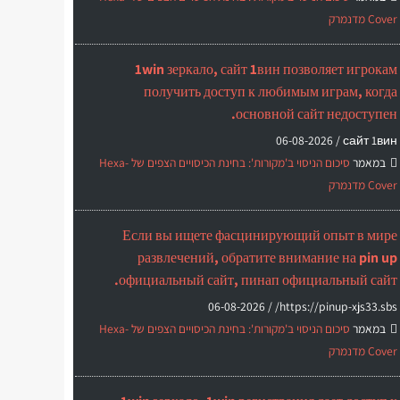
Cover מדנמרק
1win зеркало, сайт 1вин позволяет игрокам
получить доступ к любимым играм, когда
основной сайт недоступен.
06-08-2026
сайт 1вин /
במאמר
סיכום הניסוי ב'מקורות': בחינת הכיסויים הצפים של Hexa-
Cover מדנמרק
Если вы ищете фасцинирующий опыт в мире
развлечений, обратите внимание на pin up
официальный сайт, пинап официальный сайт.
06-08-2026
https://pinup-xjs33.sbs/ /
במאמר
סיכום הניסוי ב'מקורות': בחינת הכיסויים הצפים של Hexa-
Cover מדנמרק