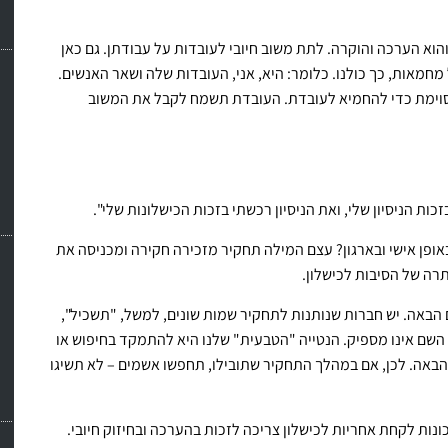
וא הערכה והוקרה. לתת משוב חיובי לעובדות על עבודתן. גם כאן
חמאות, כך כולנו. כלומר: היא, אני, העובדות שלה ושאר האנשים.
סוימת כדי להחמיא לעובדת. העובדת תשמח לקבל את המשוב
כות הניסיון שלי, ואת הניסיון רכשתי בזכות הכישלונות שלי".
פן אישי ובארגון? עצם המילה תחקיר מזכירה חקירה ומכניסה את
ה של הסיבות לכישלון.
 הבאה. יש חברות שנותנות לתחקיר שמות שונים, למשל, "תשכיל",
השם אינו מספיק. הנטייה "הטבעית" שלנו היא להתמקד בחיפוש או
באה. לכן, אם במהלך התחקיר שתובילו, תחפשו אשמים – לא תשיגו
ות לקחת אחריות לכישלון צריכה לזכות בהערכה ובחיזוק חיובי.