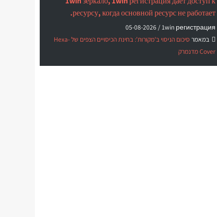
1win зеркало, 1win регистрация дает доступ к
ресурсу, когда основной ресурс не работает.
05-08-2026
1win регистрация /
במאמר
סיכום הניסוי ב'מקורות': בחינת הכיסויים הצפים של Hexa-
Cover מדנמרק