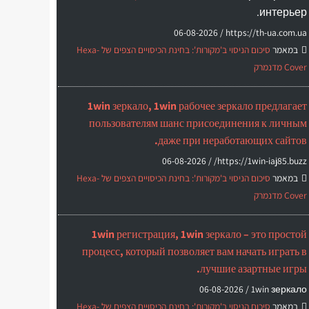
интерьер.
06-08-2026
https://th-ua.com.ua /
במאמר
סיכום הניסוי ב'מקורות': בחינת הכיסויים הצפים של Hexa-
Cover מדנמרק
1win зеркало, 1win рабочее зеркало предлагает
пользователям шанс присоединения к личным
даже при неработающих сайтов.
06-08-2026
https://1win-iaj85.buzz/ /
במאמר
סיכום הניסוי ב'מקורות': בחינת הכיסויים הצפים של Hexa-
Cover מדנמרק
1win регистрация, 1win зеркало – это простой
процесс, который позволяет вам начать играть в
лучшие азартные игры.
06-08-2026
1win зеркало /
במאמר
סיכום הניסוי ב'מקורות': בחינת הכיסויים הצפים של Hexa-