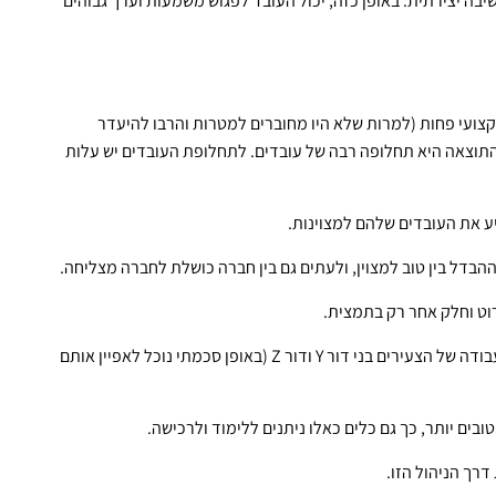
יבה יצירתית. באופן כזה, יכול העובד לפגוש משמעות וערך גבוהים
צועי פחות (למרות שלא היו מחוברים למטרות והרבו להיעדר
 ודור Z פשוט קמים ועוזבים. התוצאה היא תחלופה רבה של עובדים. לתחלופת העובדים יש עלות
 את העובדים שלהם למצוינות.
ההבדל בין טוב למצוין, ולעתים גם בין חברה כושלת לחברה מצליחה.
וט וחלק אחר רק בתמצית.
הצורך בהכשרה של מנהלים גובר מאד עם כניסתם לעולם העבודה של הצעירים בני דור Y ודור Z (באופן סכמתי נוכל לאפיין אותם
בים יותר, כך גם כלים כאלו ניתנים ללימוד ולרכישה.
רך הניהול הזו.