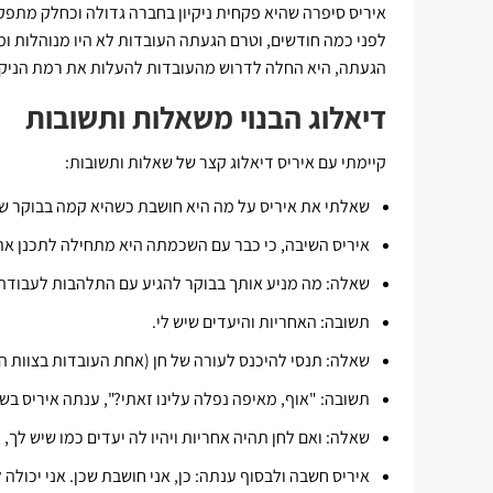
איריס סיפרה שהיא פקחית ניקיון בחברה גדולה וכחלק מתפקי
לפני כמה חודשים, וטרם הגעתה העובדות לא היו מנוהלות ומ
הגעתה, היא החלה לדרוש מהעובדות להעלות את רמת הניקיון
דיאלוג הבנוי משאלות ותשובות
קיימתי עם איריס דיאלוג קצר של שאלות ותשובות:
שאלתי את איריס על מה היא חושבת כשהיא קמה בבוקר של 
איריס השיבה, כי כבר עם השכמתה היא מתחילה לתכנן את 
שאלה: מה מניע אותך בבוקר להגיע עם התלהבות לעבודה
תשובה: האחריות והיעדים שיש לי.
שאלה: תנסי להיכנס לעורה של חן (אחת העובדות בצוות הני
תשובה: "אוף, מאיפה נפלה עלינו זאתי?", ענתה איריס בש
שאלה: ואם לחן תהיה אחריות ויהיו לה יעדים כמו שיש לך
איריס חשבה ולבסוף ענתה: כן, אני חושבת שכן. אני יכולה