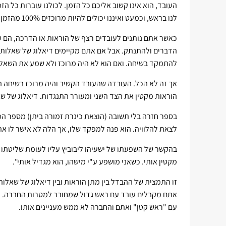
העובד, הוא אינו קשוב אליכם כל הזמן. לכולנו עוברות כל 
לנו בראש, וכמעט ואיננו יכולים להיות מרוכזים 100% מהזמן בשיחה.
כאשר אתם נותנים לעובדים רצף של הוראות או הדרכה, הם
הדברים ולהתנתק. אבל אם אתם מקיימים דיאלוג של שאלות ות
להתמקד בשיחה. ואם הוא לא היה מרוכז ולא שמע את השאלה
אך זה לא הכל. העובדה שהעובד הקשיב והיה מרוכז בשיחה ה
הוראות מקטין את הצד השני ומעורר התנגדות. דיאלוג של ש
בספר חזרה בלי תשובה (הוצאת כינרת זמורה ביתן) מספר המח
לצאת להלוויה. הוא פנה למפקד שלו, אך הלה לא אישר לו את
בהקשר של השפעתו של ישעיהו ליבוביץ עליו לעומת שליטתו ש
מקטין אותי. כשאני מושפע ע"י מישהו, הוא מגדיל אותי".
זו התמצית של ההבדל בין מתן הוראות ובין דיאלוג של שאלו
אתם מקבלים עובד עם ראש גדול שמחובר למטרות החברה. כא
עם "ראש קטן" ואתם והחברה לא ממש מעניינים אותו.