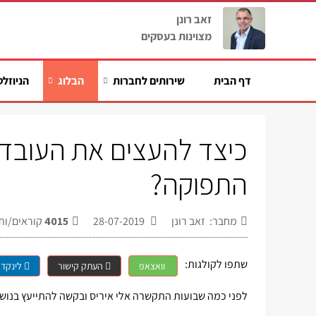
זאב רונן
מצוינות בעסקים
דף הבית
שירותים לחברות
הבלוג
הניוזלט
כיצד להעצים את העובדי
התפוקה?
מחבר: זאב רונן
28-07-2019
4015
קוראים/ות
שתפו לקולגות:
וואצאפ
העתק קישור
לינקדא
לפני כמה שבועות התקשרה אלי איריס ובקשה להתייעץ בנושא