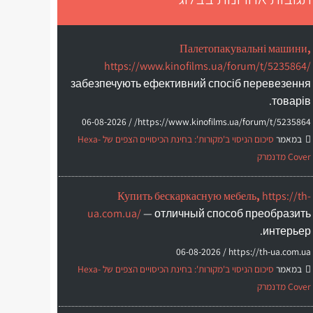
Палетопакувальні машини,
https://www.kinofilms.ua/forum/t/5235864/
забезпечують ефективний спосіб перевезення
товарів.
06-08-2026
https://www.kinofilms.ua/forum/t/5235864/ /
במאמר
סיכום הניסוי ב'מקורות': בחינת הכיסויים הצפים של Hexa-
Cover מדנמרק
Купить бескаркасную мебель,
https://th-
ua.com.ua/
— отличный способ преобразить
интерьер.
06-08-2026
https://th-ua.com.ua /
במאמר
סיכום הניסוי ב'מקורות': בחינת הכיסויים הצפים של Hexa-
Cover מדנמרק