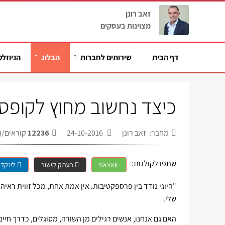
זאב רונן
מצוינות בעסקים
דף הבית
שירותים לחברות
הבלוג
הניוזלט
כיצד נחשוב מחוץ לקופס
מחבר: זאב רונן
24-10-2016
12236
קוראים/ו
שתפו לקולגות:
וואצאפ
העתק קישור
לינקדא
"היוגי נודד בין פרספקטיבות. אין אמת אחת, מכל זווית ראי
שלי.
האם גם אנחנו, אנשים רגילים מן השורה, מסוגלים, כדרך חי