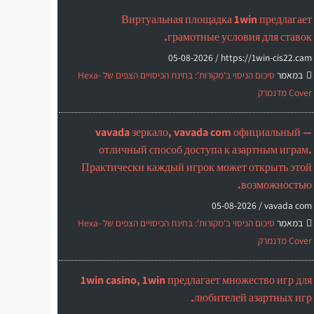
Виртуальная площадка 1win предлагает
грамотные условия для ставок.
05-08-2026
https://1win-cis22.cam /
במאמר
סיכום הניסוי ב'מקורות': בחינת הכיסויים הצפים של Hexa-
Cover מדנמרק
vavada зеркало, vavada com официальный —
отличный способ доступа к азартным играм.
Практически каждый игрок может открыть этой
возможностью.
05-08-2026
vavada com /
במאמר
סיכום הניסוי ב'מקורות': בחינת הכיסויים הצפים של Hexa-
Cover מדנמרק
1win casino, 1win предлагает множество игр для
любителей азартных игр.