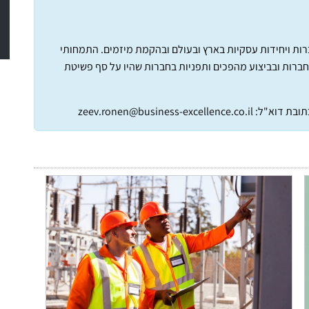
חברות ויחידות עסקיות בארץ ובעולם ובהקמת מיזמים. התמחותי
חברות ובביצוע מהפכים ותפניות בחברות שהיו על סף פשיטת
תובת דוא"ל:
zeev.ronen@business-excellence.co.il