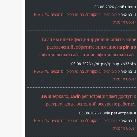
06-08-2026
сайт 1вин /
במאמר
סיכום הניסוי ב'מקורות': בחינת הכיסויים הצפים של Hexa-
Cover מדנמרק
Если вы ищете фасцинирующий опыт в мире
развлечений, обратите внимание на pin up
официальный сайт, пинап официальный сайт.
06-08-2026
https://pinup-xjs33.sbs/ /
במאמר
סיכום הניסוי ב'מקורות': בחינת הכיסויים הצפים של Hexa-
Cover מדנמרק
1win зеркало, 1win регистрация дает доступ к
ресурсу, когда основной ресурс не работает.
05-08-2026
1win регистрация /
במאמר
סיכום הניסוי ב'מקורות': בחינת הכיסויים הצפים של Hexa-
Cover מדנמרק