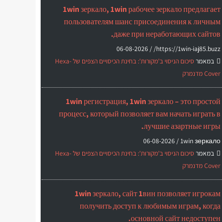
1win зеркало, 1win рабочее зеркало предлагает
пользователям шанс присоединения к личным
даже при неработающих сайтов.
06-08-2026
https://1win-iaj85.buzz/ /
במאמר
סיכום הניסוי ב'מקורות': בחינת הכיסויים הצפים של Hexa-
Cover מדנמרק
1win регистрация, 1win зеркало – это простой
процесс, который позволяет вам начать играть в
лучшие азартные игры.
06-08-2026
1win зеркало /
במאמר
סיכום הניסוי ב'מקורות': בחינת הכיסויים הצפים של Hexa-
Cover מדנמרק
1win зеркало, сайт 1вин позволяет игрокам
получить доступ к любимым играм, когда
основной сайт недоступен.