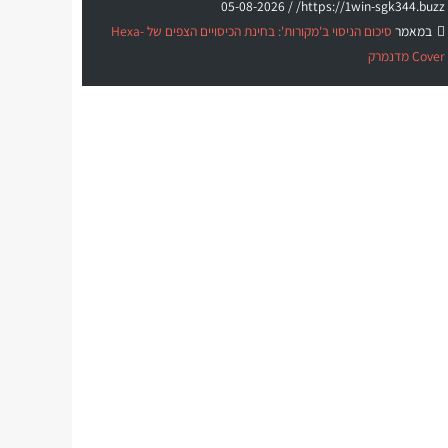
05-08-2026
https://1win-sgk344.buzz/ /
במאמר
סיכום הניסוי ב'מקורות': בחינת הכיסויים הצפים של Hexa-
Cover מדנמרק