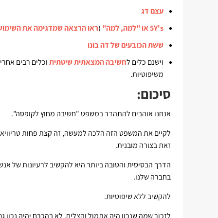
עצם דג
5Y's
או "למה, למה"
(
ראו הרצאה שמדגימה את השימוש
ששת הכובעים של דה בונו
וישנם כלים ל
חשיבה המצאתית שיטתית
וכלים רבים אחרי
משיפוטיות.
סיכום:
אנחנו אוהבים להתהדר במשפט "חשיבה מחוץ לקופסה".
לקיים את המשפט הזה הלכה למעשה, זה קצת פחות טריוויא
זאת בצורה מובנית.
הדרך הבסיסית והטובה ביותר היא להקשיב לרעיונות של אנש
בחברה שלנו.
להקשיב ללא שיפוטיות.
לזכור שמה שנכון היה אתמול והצליח, לא בהכרח יהיה נכון ג