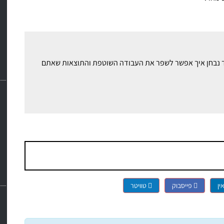
ם זאב רונן ויחד נבחן איך אפשר לשפר את העבודה השוטפת והתוצאות שאתם
ין
פייסבוק
טוויטר