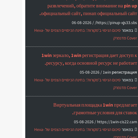
развлечений, обратите внимание на pin up
официальный сайт, пинап официальный сайт.
06-08-2026
https://pinup-xjs33.sbs/ /
במאמר
סיכום הניסוי ב'מקורות': בחינת הכיסויים הצפים של Hexa-
Cover מדנמרק
1win зеркало, 1win регистрация дает доступ к
ресурсу, когда основной ресурс не работает.
05-08-2026
1win регистрация /
במאמר
סיכום הניסוי ב'מקורות': בחינת הכיסויים הצפים של Hexa-
Cover מדנמרק
Виртуальная площадка 1win предлагает
грамотные условия для ставок.
05-08-2026
https://1win-cis22.cam /
במאמר
סיכום הניסוי ב'מקורות': בחינת הכיסויים הצפים של Hexa-
Cover מדנמרק