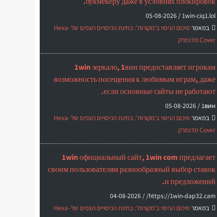
букмекеру даже в условиях блокировок.
05-08-2026
1win-ciq1.lol /
במאמר
סיכום הניסוי ב'מקורות': בחינת הכיסויים הצפים של Hexa-
Cover מדנמרק
1win зеркало, 1вин предоставляет игрокам
возможность посещения к любимым играм, даже
если основные сайты не работают.
05-08-2026
1вин /
במאמר
סיכום הניסוי ב'מקורות': בחינת הכיסויים הצפים של Hexa-
Cover מדנמרק
1win официальный сайт, 1win com предлагает
своим пользователям разнообразный выбор ставок
и предложений.
04-08-2026
https://1win-dap32.cam/ /
במאמר
סיכום הניסוי ב'מקורות': בחינת הכיסויים הצפים של Hexa-