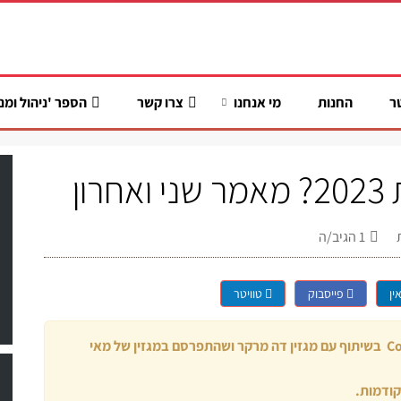
ר
החנות
מי אנחנו
צרו קשר
הספר 'ניהול ומנ
ון
1
הגיב/ה
ין
פייסבוק
טוויטר
זהו המאמר השני שנעזר בסקר שעשתה חברת CofaceBDI בשיתוף עם מגזין דה מרקר ושהתפרסם במגזין של מאי
קודמות.