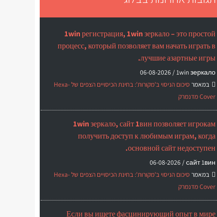
1win регистрация, 1win зеркало – это простой
процесс, который позволяет вам начать играть в
лучшие азартные игры.
06-08-2026
1win зеркало /
במאמר
סיכום הניסוי ב'מקורות': בחינת הכיסויים הצפים של Hexa-
Cover מדנמרק
1win зеркало, сайт 1вин позволяет игрокам
получить доступ к любимым играм, когда
основной сайт недоступен.
06-08-2026
сайт 1вин /
במאמר
סיכום הניסוי ב'מקורות': בחינת הכיסויים הצפים של Hexa-
Cover מדנמרק
Если вы ищете фасцинирующий опыт в мире