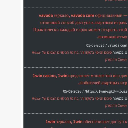
vavada зеркало, vavada com официальный —
отличный способ доступа к азартным играм.
Практически каждый игрок может открыть этой
возможностью.
05-08-2026
vavada com /
במאמר
סיכום הניסוי ב'מקורות': בחינת הכיסויים הצפים של Hexa-
Cover מדנמרק
1win casino, 1win предлагает множество игр для
любителей азартных игр.
05-08-2026
https://1win-sgk344.buzz/ /
במאמר
סיכום הניסוי ב'מקורות': בחינת הכיסויים הצפים של Hexa-
Cover מדנמרק
1win зеркало, 1win обеспечивает доступ к