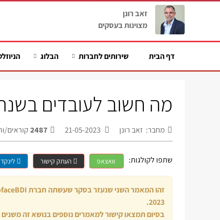
זאב רונן
מצוינות בעסקים
דף הבית
שירותים לחברות
הבלוג
הניוזלט
מה חשוב לעובדים בשנת 2023? מאמר שני ואחר
מחבר: זאב רונן
21-05-2023
2487
קוראים/ות
שתפו לקולגות:
וואצאפ
העתק קישור
לינקדא
2023.
בסיום תמצאו קישור למאמרים נוספים בנושא זה משנים 