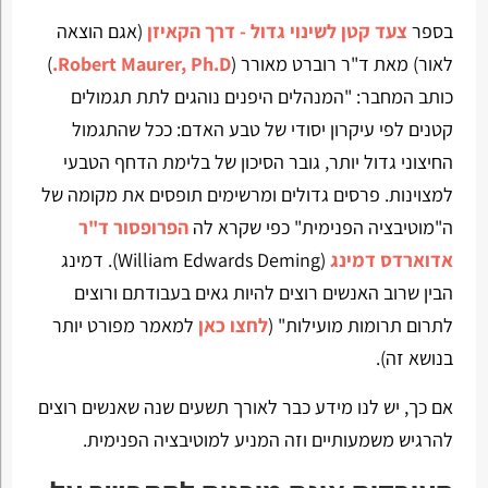
בספר
צעד קטן לשינוי גדול - דרך הקאיזן
(אגם הוצאה
לאור) מאת ד"ר רוברט מאורר (
Robert Maurer, Ph.D.
)
כותב המחבר: "המנהלים היפנים נוהגים לתת תגמולים
קטנים לפי עיקרון יסודי של טבע האדם: ככל שהתגמול
החיצוני גדול יותר, גובר הסיכון של בלימת הדחף הטבעי
למצוינות. פרסים גדולים ומרשימים תופסים את מקומה של
ה"מוטיבציה הפנימית" כפי שקרא לה
הפרופסור ד"ר
אדוארדס דמינג
(William Edwards Deming). דמינג
הבין שרוב האנשים רוצים להיות גאים בעבודתם ורוצים
לתרום תרומות מועילות" (
לחצו כאן
למאמר מפורט יותר
בנושא זה).
אם כך, יש לנו מידע כבר לאורך תשעים שנה שאנשים רוצים
להרגיש משמעותיים וזה המניע למוטיבציה הפנימית.