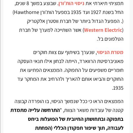
תמציתי תיארתי את
ניסוי הות'ורן
. שבוצע במשך 8 שנים,
החל בשנת 1927 ועד 1935 במפעל הות'ורן Hawthorne)
(. המפעל הגדול ביותר של חברת ווסטרן אלקטריק
(
Western Electric
) אשר השתייכה למערך של חברת
הטלפונים בל.
מטרת הניסוי
, שנערך בשיתוף עם צוות חוקרים
מאוניברסיטת הרווארד, הייתה לבחון אילו תנאי העסקה
חומריים משפיעים על התפוקה. הממצאים הפתיעו את
החוקרים והביאו אותם להאריך ולהרחיב את המחקר עד
1935.
הממצאים הראו כי ככל שנמשך הניסוי, בו הופרדה קבוצה
קטנה של עובדות משאר הצוות, "
התרחשה עלייה מתמדת
בתפוקה ובתחושתן החיובית של הפועלות ביחס
לעבודה, תוך שיפור תפקודן הכללי (הפחתת