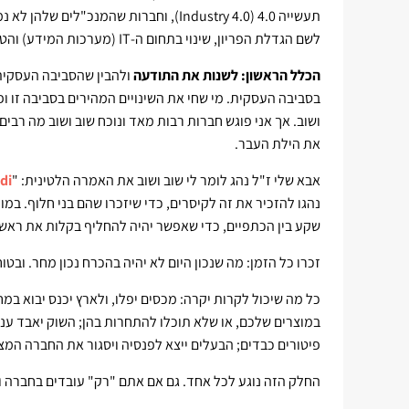
תעשייה 4.0 (Industry 4.0), וחברות שהמנ
לשם הגדלת הפריון, שינוי בתחום ה-IT (מערכות המידע) והטכנולוגיה - לא ישרדו בתוך עשר שנים".
הכלל הראשון: לשנות את התודעה
ולהבין שהסביבה העסקית 
בסביבה העסקית. מי שחי את השינויים המהירים בסביבה זו ופ
ושוב. אך אני פוגש חברות רבות מאד ונוכח שוב ושוב מה רב
את הילת העבר.
אבא שלי ז"ל נהג לומר לי שוב ושוב את האמרה הלטינית: "
di
נהגו להזכיר את זה לקיסרים, כדי שיזכרו שהם בני חלוף. במ
שקע בין הכתפיים, כדי שאפשר יהיה להחליף בקלות את ראשו 
זכרו כל הזמן: מה שנכון היום לא יהיה בהכרח נכון מחר. ובטו
כל מה שיכול לקרות יקרה: מכסים יפלו, ולארץ יכנס יבוא במ
במוצרים שלכם, או שלא תוכלו להתחרות בהן; השוק יאבד עניי
פיטורים כבדים; הבעלים ייצא לפנסיה ויסגור את החברה המצל
החלק הזה נוגע לכל אחד. גם אם אתם "רק" עובדים בחברה ו