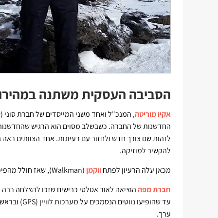
הסביבה העסקית משתנה במהירו
אקיו מוריטה
, המנכ"ל ואחד משני המייסדים של חברת סוני (
y
החדשנות של החברה. כשבשלב מסוים הוא הרגיש שהחדשנות 
לזהות שם צורך חדש ולחזור עם רעיונות. אחד הצוותים ראה בנ
להקשיב למוזיקה.
מכאן עלה הרעיון לפתח
ווקמן
(Walkman), שאז חולל מהפיכה צרכנית עצומה והיום הוא כבר היסטוריה.
חברת מפה
הוציאה לאור אטלסי כבישים שזכו להצלחה רבה וה
עד שהופיעו נ
ערך.