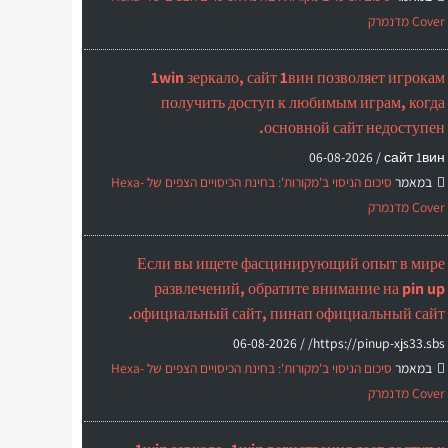
Cover מדנמרק
1win зеркало, сайт 1вин позволяет игрокам
получить доступ к любимым играм, когда
основной сайт недоступен.
06-08-2026
сайт 1вин /
במאמר
סיכום הניסוי ב'מקורות': בחינת הכיסויים הצפים של Hexa-
Cover מדנמרק
Если вы ищете фасцинирующий опыт в мире
развлечений, обратите внимание на pin up
официальный сайт, пинап официальный сайт.
06-08-2026
https://pinup-xjs33.sbs/ /
במאמר
סיכום הניסוי ב'מקורות': בחינת הכיסויים הצפים של Hexa-
Cover מדנמרק