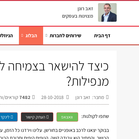
זאב רונן
מצוינות בעסקים
דף הבית
שירותים לחברות
הבלוג
הניוזלט
כיצד להישאר בצמיחה ל
מנפילות?
מחבר: זאב רונן
28-10-2018
7482
קוראים/ות
שתפו לקולגות:
וואצאפ
העתק קישור
לינקדא
בבוקר יצאנו לרכב באופניים בחורשן. עלינו וירדנו כל הזמן,
הכושר, והמחיר הוא עבודה קשה. הנופים היפים וחבורת הרוכ