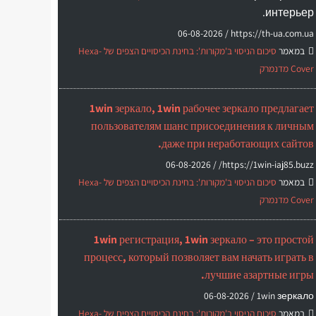
интерьер.
06-08-2026
https://th-ua.com.ua /
במאמר
סיכום הניסוי ב'מקורות': בחינת הכיסויים הצפים של Hexa-
Cover מדנמרק
1win зеркало, 1win рабочее зеркало предлагает
пользователям шанс присоединения к личным
даже при неработающих сайтов.
06-08-2026
https://1win-iaj85.buzz/ /
במאמר
סיכום הניסוי ב'מקורות': בחינת הכיסויים הצפים של Hexa-
Cover מדנמרק
1win регистрация, 1win зеркало – это простой
процесс, который позволяет вам начать играть в
лучшие азартные игры.
06-08-2026
1win зеркало /
במאמר
סיכום הניסוי ב'מקורות': בחינת הכיסויים הצפים של Hexa-