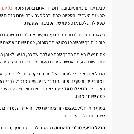
קבעו יעדים כמותיים, ובקרו ומדדו אתם באופן שוטף:
כל יום
,
מהשגת היעדים והסטיות מהם. בכל פעם שבה אתם מזהים שהתו
מפעולה שלכם או משינוי של הסביבה העסקית.
כשאתם ניגשים לבנות תכנית על תעשו זאת לבדכם. שתפו כמ
פורומים כך שתשתפו כמו שיותר מוחות, כמה שיותר אנשים ש
אם תפעלו באותה הדרך שבה פעלתם עד כה, תגיעו לאותן תוצא
אחר, שונה - ערבו אנשים שאינם מעורבים בחשיבה השוטפת 
מנהל אחד אמר לי לאחרונה: "כאן זו דיקטטורה, לא דמוקרטיה
דמוקרטיה, ובסוף זו אחריותו הבלעדית של המנכ"ל לקבל הח
העובדים,
כדאי לו מאד
לשתף אותם. ואם הוא רוצה לחדש, למ
כמה שיותר מהם.
בסוף הוא יחליט בעצמו - זו האחריות שלו והוא זה שנמדד ב
שיותר מנהלים ועובדים.
הכלל רביעי: מו"פ וחדשנות.
נפגשתי לפני כמה זמן עם חברה