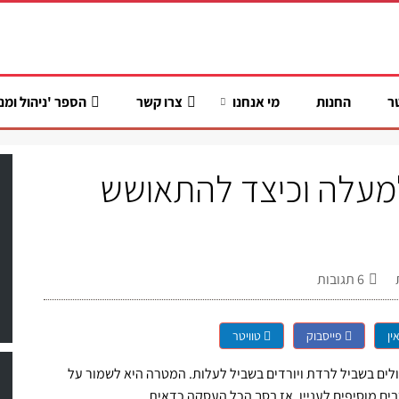
ר
החנות
מי אנחנו
צרו קשר
הספר 'ניהול ומנ
מעלה וכיצד להתאושש
6
תגובות
ין
פייסבוק
טוויטר
 עולים בשביל לרדת ויורדים בשביל לעלות. המטרה היא לשמור על
בים מוסיפים לעניין, אז בסך הכל העסקה כדאית.