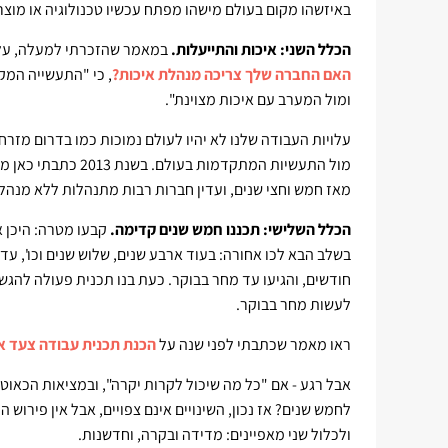
באיזשהו מקום בעולם מישהו מפתח עכשיו טכנולוגיה או מוצ
הכלל השני: איכות והתייעלות.
במאמר שהזכרתי למעלה, על תעשייה 0
האם החברה שלך צריכה מנהלת איכות?
, כי "התעשייה המק
ומול המערב עם איכות מצוינת".
עלויות העבודה שלנו לא יהיו לעולם נמוכות כמו בדרום מזרח
מול התעשיות המתקדמות בעולם. בשנת 2013 כתבתי כאן מאמר שכותרתו "
מאז חמש וחצי שנים, ועדין חברות רבות מתנהלות ללא מנהלת
הכלל השלישי: תכננו חמש שנים קדימה.
קבעו מטרה: היכן א
בשלב הבא לכו אחורה: בעוד ארבע שנים, שלוש שנים וכו', ע
חודשים, והגיעו עד מחר בבוקר. כעת בנו תכנית פעולה להג
לעשות מחר בבוקר.
ראו מאמר שכתבתי לפני שנה על
הכנת תכנית עבודה צעד א
אבל רגע - אם "כל מה שיכול לקרות יקרה", ובמציאות הכאוט
לחמש שנים? אז נכון, השינויים אינם צפויים, אבל אין פירו
ולכלול שני מאפיינים: מדידה ובקרה, וחדשנות.