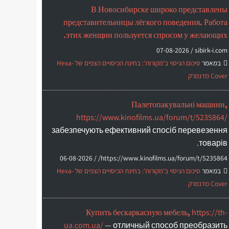
В Новосибирске широко представлены
представительницы лёгкого поведения. Работа
этих женщин пользуется спросом у желающих.
07-08-2026
sibirk-i.com /
במאמר
סיכום הניסוי ב'מקורות': בחינת הכיסויים הצפים של Hexa-
Cover מדנמרק
Палетопакувальні машини,
https://www.kinofilms.ua/forum/t/5235864/
забезпечують ефективний спосіб перевезення
товарів.
06-08-2026
https://www.kinofilms.ua/forum/t/5235864/ /
במאמר
סיכום הניסוי ב'מקורות': בחינת הכיסויים הצפים של Hexa-
Cover מדנמרק
Купить бескаркасную мебель,
https://th-
ua.com.ua/
— отличный способ преобразить