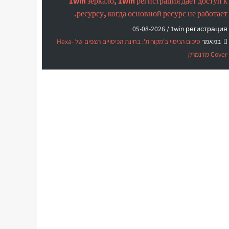
1win зеркало, 1win регистрация дает доступ к
ресурсу, когда основной ресурс не работает.
05-08-2026
1win регистрация /
במאמר
סיכום הניסוי ב'מקורות': בחינת הכיסויים הצפים של Hexa-
Cover מדנמרק