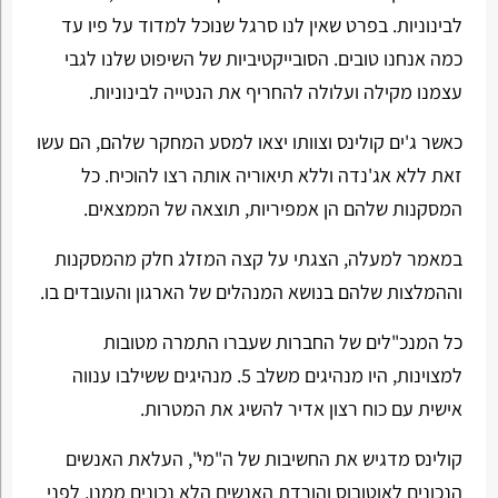
לבינוניות. בפרט שאין לנו סרגל שנוכל למדוד על פיו עד
כמה אנחנו טובים. הסובייקטיביות של השיפוט שלנו לגבי
עצמנו מקילה ועלולה להחריף את הנטייה לבינוניות.
כאשר ג'ים קולינס וצוותו יצאו למסע המחקר שלהם, הם עשו
זאת ללא אג'נדה וללא תיאוריה אותה רצו להוכיח. כל
המסקנות שלהם הן אמפיריות, תוצאה של הממצאים.
במאמר למעלה, הצגתי על קצה המזלג חלק מהמסקנות
וההמלצות שלהם בנושא המנהלים של הארגון והעובדים בו.
כל המנכ"לים של החברות שעברו התמרה מטובות
למצוינות, היו מנהיגים משלב 5. מנהיגים ששילבו ענווה
אישית עם כוח רצון אדיר להשיג את המטרות.
קולינס מדגיש את החשיבות של ה"מי", העלאת האנשים
הנכונים לאוטובוס והורדת האנשים הלא נכונים ממנו, לפני