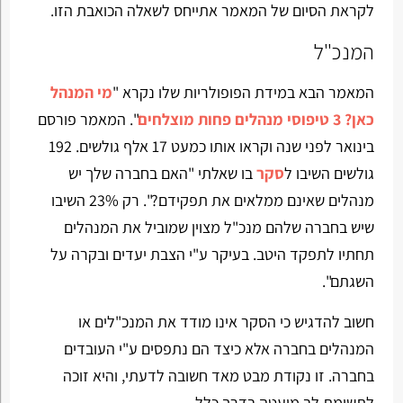
לקראת הסיום של המאמר אתייחס לשאלה הכואבת הזו.
המנכ"ל
המאמר הבא במידת הפופולריות שלו נקרא "
מי המנהל
כאן? 3 טיפוסי מנהלים פחות מוצלחים
". המאמר פורסם
בינואר לפני שנה וקראו אותו כמעט 17 אלף גולשים. 192
גולשים השיבו ל
סקר
בו שאלתי "האם בחברה שלך יש
מנהלים שאינם ממלאים את תפקידם?". רק 23% השיבו
שיש בחברה שלהם מנכ"ל מצוין שמוביל את המנהלים
תחתיו לתפקד היטב. בעיקר ע"י הצבת יעדים ובקרה על
השגתם".
חשוב להדגיש כי הסקר אינו מודד את המנכ"לים או
המנהלים בחברה אלא כיצד הם נתפסים ע"י העובדים
בחברה. זו נקודת מבט מאד חשובה לדעתי, והיא זוכה
לתשומת לב מועטה בדרך כלל.