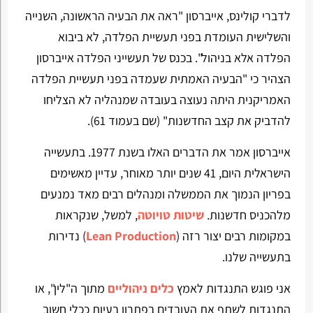
לדברי קולינס, אייברסון "ראה את הבעיה הראשונה, השנייה
והשלישית העומדת בפני תעשיית הפלדה, לא ביבוא
הפלדה אלא בניהול". בכנס של תעשייני הפלדה אייברסון
הצהיר כי "הבעיה האמתית שעמדה בפני תעשיית הפלדה
האמריקנית היתה נעוצה בעובדה שמנהליה לא הצליחו
להדביק את קצב החדשנות" (שם בעמוד 61).
אייברסון אמר את הדברים האלו בשנת 1977. בתעשייה
הישראלית היום, 41 שנים יותר מאוחר, עדיין מאשימים
בפריון הנמוך את הממשלה ומנהלים רבים מאד נמנעים
מלהכניס חדשנות.
שיטות טויוטה
, למשל, שנקראות
במקומות רבים יצור רזה (
Lean Production
) נדירות
בתעשייה שלנו.
אני פוגש התנגדות לאמץ
כלים ניהוליים
מתוך ה"לין", או
התנגדות לשתף את העובדים בפתרון בעיות ככלי חשוב