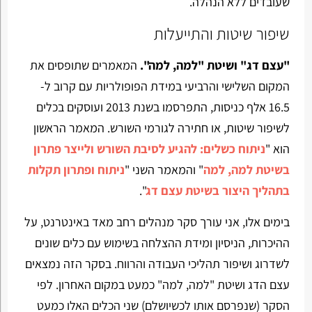
שעובדים ללא הנהלה.
שיפור שיטות והתייעלות
"עצם דג" ושיטת "למה, למה".
המאמרים שתופסים את
המקום השלישי והרביעי במידת הפופולריות עם קרוב ל-
16.5 אלף כניסות, התפרסמו בשנת 2013 ועוסקים בכלים
לשיפור שיטות, או חתירה לגורמי השורש. המאמר הראשון
הוא "
ניתוח כשלים: להגיע לסיבת השורש ולייצר פתרון
בשיטת למה, למה
" והמאמר השני "
ניתוח ופתרון תקלות
בתהליך היצור בשיטת עצם דג
".
בימים אלו, אני עורך סקר מנהלים רחב מאד באינטרנט, על
ההיכרות, הניסיון ומידת ההצלחה בשימוש עם כלים שונים
לשדרוג ושיפור תהליכי העבודה והרווח. בסקר הזה נמצאים
עצם הדג ושיטת "למה, למה" כמעט במקום האחרון. לפי
הסקר (שנפרסם אותו לכשיושלם) שני הכלים האלו כמעט