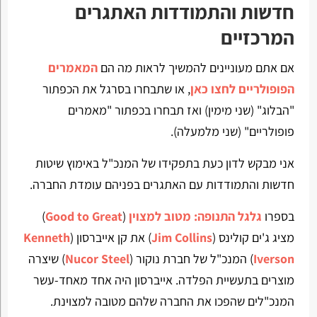
חדשות והתמודדות האתגרים
המרכזיים
אם אתם מעוניינים להמשיך לראות מה הם
המאמרים
הפופולריים לחצו כאן
, או שתבחרו בסרגל את הכפתור
"הבלוג" (שני מימין) ואז תבחרו בכפתור "מאמרים
פופולריים" (שני מלמעלה).
אני מבקש לדון כעת בתפקידו של המנכ"ל באימוץ שיטות
חדשות והתמודדות עם האתגרים בפניהם עומדת החברה.
בספרו
גלגל התנופה: מטוב למצוין
(
Good to Great
)
מציג ג'ים קולינס (
Jim Collins
) את קן אייברסון (
Kenneth
Iverson
) המנכ"ל של חברת נוקור (
Nucor Steel
) שיצרה
מוצרים בתעשיית הפלדה. אייברסון היה אחד מאחד-עשר
המנכ"לים שהפכו את החברה שלהם מטובה למצוינת.