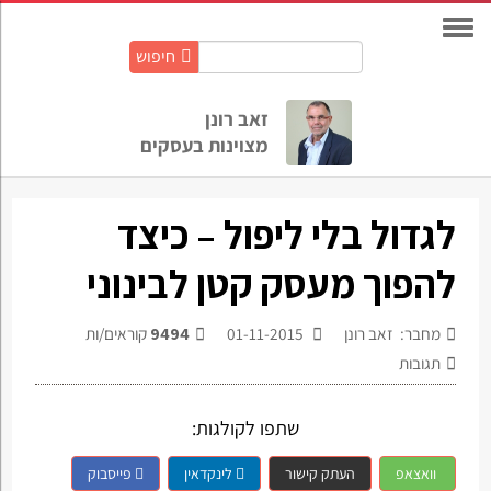
חיפוש
חיפוש
באתר:
זאב רונן
מצוינות בעסקים
לגדול בלי ליפול – כיצד
להפוך מעסק קטן לבינוני
מחבר: זאב רונן
01-11-2015
9494
קוראים/ות
תגובות
שתפו לקולגות:
וואצאפ
העתק קישור
לינקדאין
פייסבוק