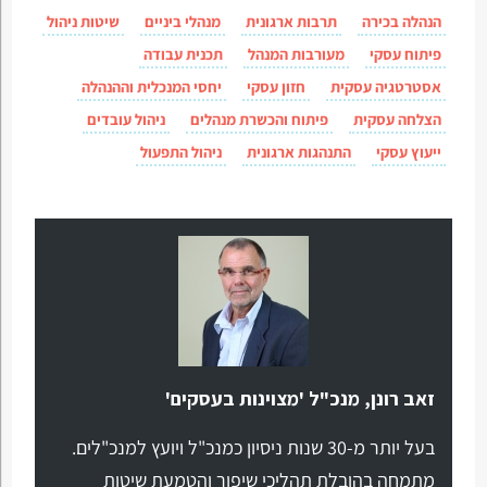
הנהלה בכירה
תרבות ארגונית
מנהלי ביניים
שיטות ניהול
פיתוח עסקי
מעורבות המנהל
תכנית עבודה
אסטרטגיה עסקית
חזון עסקי
יחסי המנכלית וההנהלה
הצלחה עסקית
פיתוח והכשרת מנהלים
ניהול עובדים
ייעוץ עסקי
התנהגות ארגונית
ניהול התפעול
זאב רונן, מנכ"ל 'מצוינות בעסקים'
בעל יותר מ-30 שנות ניסיון כמנכ"ל ויועץ למנכ"לים.
מתמחה בהובלת תהליכי שיפור והטמעת שיטות