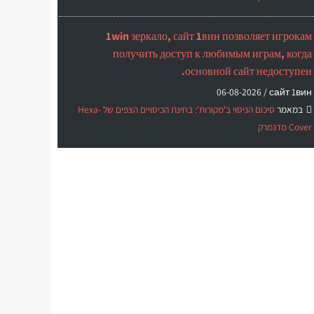
1win зеркало, сайт 1вин позволяет игрокам
получить доступ к любимым играм, когда
основной сайт недоступен.
06-08-2026
сайт 1вин /
במאמר
סיכום הניסוי ב'מקורות': בחינת הכיסויים הצפים של Hexa-
Cover מדנמרק