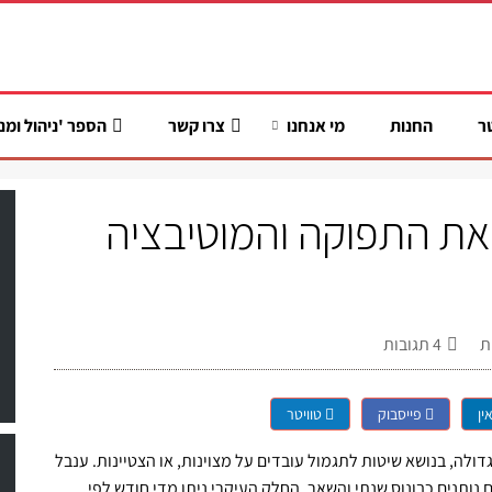
ר
החנות
מי אנחנו
צרו קשר
הספר 'ניהול ומנ
 את התפוקה והמוטיבציה
ת
4
תגובות
ין
פייסבוק
טוויטר
ולה, בנושא שיטות לתגמול עובדים על מצוינות, או הצטיינות. ענבל
 נותנים כבונוס שנתי והשאר, החלק העיקרי ניתן מדי חודש לפי