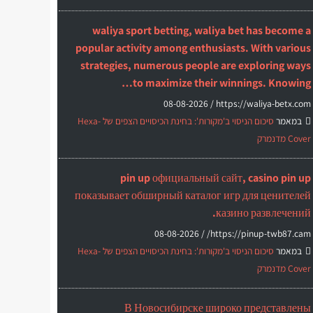
waliya sport betting, waliya bet has become a
popular activity among enthusiasts. With various
strategies, numerous people are exploring ways
to maximize their winnings. Knowing…
08-08-2026
https://waliya-betx.com /
במאמר
סיכום הניסוי ב'מקורות': בחינת הכיסויים הצפים של Hexa-
Cover מדנמרק
pin up официальный сайт, casino pin up
показывает обширный каталог игр для ценителей
казино развлечений.
08-08-2026
https://pinup-twb87.cam/ /
במאמר
סיכום הניסוי ב'מקורות': בחינת הכיסויים הצפים של Hexa-
Cover מדנמרק
В Новосибирске широко представлены