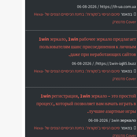
06-08-2026
https://th-ua.com.ua /
במאמר
סיכום הניסוי ב'מקורות': בחינת הכיסויים הצפים של Hexa-
Cover מדנמרק
1win зеркало, 1win рабочее зеркало предлагает
пользователям шанс присоединения к личным
даже при неработающих сайтов.
06-08-2026
https://1win-iaj85.buzz/ /
במאמר
סיכום הניסוי ב'מקורות': בחינת הכיסויים הצפים של Hexa-
Cover מדנמרק
1win регистрация, 1win зеркало – это простой
процесс, который позволяет вам начать играть в
лучшие азартные игры.
06-08-2026
1win зеркало /
במאמר
סיכום הניסוי ב'מקורות': בחינת הכיסויים הצפים של Hexa-
Cover מדנמרק