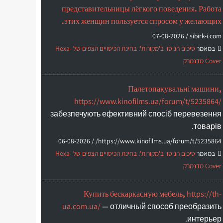
представительницы лёгкого поведения. Работа
этих женщин пользуется спросом у желающих.
07-08-2026
sibirk-i.com /
במאמר
סיכום הניסוי ב'מקורות': בחינת הכיסויים הצפים של Hexa-
Cover מדנמרק
Палетопакувальні машини,
https://www.kinofilms.ua/forum/t/5235864/
забезпечують ефективний спосіб перевезення
товарів.
06-08-2026
https://www.kinofilms.ua/forum/t/5235864/ /
במאמר
סיכום הניסוי ב'מקורות': בחינת הכיסויים הצפים של Hexa-
Cover מדנמרק
Купить бескаркасную мебель,
https://th-
ua.com.ua/
— отличный способ преобразить
интерьер.