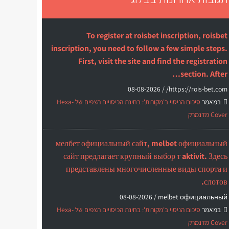
To register at roisbet inscription, roisbet
inscription, you need to follow a few simple steps.
First, visit the site and find the registration
section. After…
08-08-2026
https://rois-bet.com/ /
במאמר
סיכום הניסוי ב'מקורות': בחינת הכיסויים הצפים של Hexa-
Cover מדנמרק
мелбет официальный сайт, melbet официальный
сайт предлагает крупный выбор т aktivit. Здесь
представлены многочисленные виды спорта и
слотов.
08-08-2026
melbet официальный /
במאמר
סיכום הניסוי ב'מקורות': בחינת הכיסויים הצפים של Hexa-
Cover מדנמרק