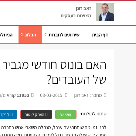
זאב רונן
מצוינות בעסקים
דף הבית
שירותים לחברות
הבלוג
הניוזלט
האם בונוס חודשי מגביר
של העובדים?
מחבר: זאב רונן
08-03-2015
11952
קוראים/ו
שתפו לקולגות:
וואצאפ
העתק קישור
לינקדא
לפני זמן מה שוחחתי עם ענבל, מנהלת משאבי אנוש בחברה גד
ספרה לי שיש לה תקציב גדול לעידוד הצטיינות, חלק ממנו הם