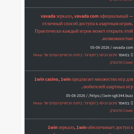
vavada зеркало, vavada com официальный —
отличный способ доступа к азартным играм.
Практически каждый игрок может открыть этой
возможностью.
05-08-2026
vavada com /
במאמר
סיכום הניסוי ב'מקורות': בחינת הכיסויים הצפים של Hexa-
Cover מדנמרק
1win casino, 1win предлагает множество игр для
любителей азартных игр.
05-08-2026
https://1win-sgk344.buzz/ /
במאמר
סיכום הניסוי ב'מקורות': בחינת הכיסויים הצפים של Hexa-
Cover מדנמרק
1win зеркало, 1win обеспечивает доступ к