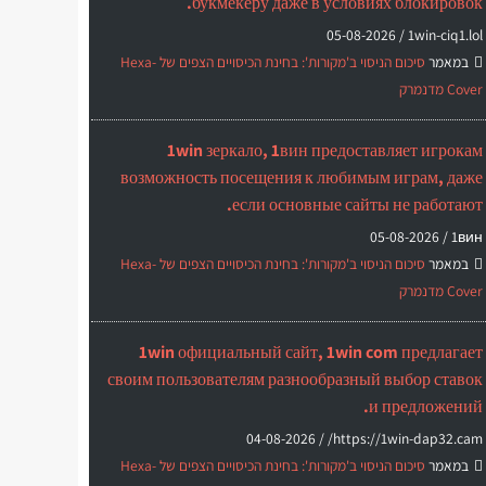
букмекеру даже в условиях блокировок.
05-08-2026
1win-ciq1.lol /
במאמר
סיכום הניסוי ב'מקורות': בחינת הכיסויים הצפים של Hexa-
Cover מדנמרק
1win зеркало, 1вин предоставляет игрокам
возможность посещения к любимым играм, даже
если основные сайты не работают.
05-08-2026
1вин /
במאמר
סיכום הניסוי ב'מקורות': בחינת הכיסויים הצפים של Hexa-
Cover מדנמרק
1win официальный сайт, 1win com предлагает
своим пользователям разнообразный выбор ставок
и предложений.
04-08-2026
https://1win-dap32.cam/ /
במאמר
סיכום הניסוי ב'מקורות': בחינת הכיסויים הצפים של Hexa-