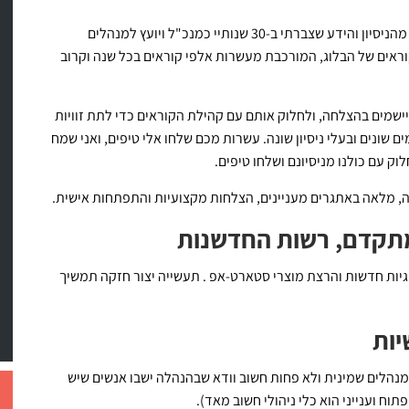
לאורך כל השנה אני מנסה להעשיר אתכם, הקוראים, ולחלוק מהניסיון והידע שצברתי ב-30 שנותיי כמנכ"ל ויועץ למנהלים
ראים של הבלוג, המורכבת מעשרות אלפי קוראים בכל שנה וקרוב
ישמים בהצלחה, ולחלוק אותם עם קהילת הקוראים כדי לתת זוויות
 שונים ובעלי ניסיון שונה. עשרות מכם שלחו אלי טיפים, ואני שמח
 עם כולנו מניסיונם ושלחו טיפים.
, מלאה באתגרים מעניינים, הצלחות מקצועיות והתפתחות אישית.
 מתקדם, רשות החדשנות
יות חדשות והרצת מוצרי סטארט-אפ . תעשייה יצור חזקה תמשיך
יות
למנהלים שמינית ולא פחות חשוב וודא שבהנהלה ישבו אנשים שיש
ח וענייני הוא כלי ניהולי חשוב מאד).