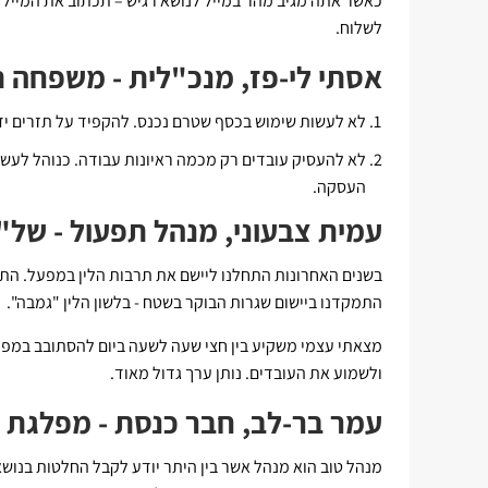
כאשר אתה מגיב מהר במייל לנושא רגיש – תכתוב את המייל ו
לשלוח.
אסתי לי-פז, מנכ"לית - משפחה 
לא לעשות שימוש בכסף שטרם נכנס. להקפיד על תזרים ידו
לא להעסיק עובדים רק מכמה ראיונות עבודה. כנוהל לעשו
העסקה.
עמית צבעוני, מנהל תפעול - של"
בשנים האחרונות התחלנו ליישם את תרבות הלין במפעל. התהל
התמקדנו ביישום שגרות הבוקר בשטח - בלשון הלין "גמבה".
מצאתי עצמי משקיע בין חצי שעה לשעה ביום להסתובב במפ
ולשמוע את העובדים. נותן ערך גדול מאוד.
עמר בר-לב, חבר כנסת - מפלגת 
מנהל טוב הוא מנהל אשר בין היתר יודע לקבל החלטות בנושא