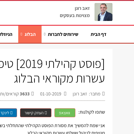
זאב רונן
מצוינות בעסקים
דף הבית
שירותים לחברות
הבלוג
הניוזלט
[פוסט ק
עשרות מקוראי הבלוג
מחבר: זאב רונן
01-10-2019
3633
קוראים/ות
שתפו לקולגות:
וואצאפ
העתק קישור
לינקדא
מטיפים לניהול ששלחו עשרות מקוראי הבלוג.