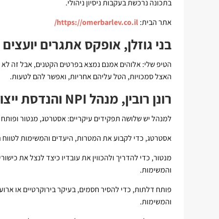
בתכונה נרכשת בעקבות ניסיון ניהולי.
אתר הבית:
https://omerbarlev.co.il/
בני גוזלן, אופקס אתגרים יועצים 
הטיפ שלי: אלוהים אמנם נמצא בפרטים הקטנים, אבל זה לא א
האצל סמכויות, הטל עליהם אחריות, ואפשר להם לטעות.
רונן רובין, מנהל NPI והנדסת ייצור - יוויזן אייר
למנהל יש שלושה תפקידים עיקריים: אסטרטג, מנטור ופותח 
אסטרטג, כדי לקבוע את המטרות, היעדים והמשימות לטווח ה
מנטור, כדי להדריך ולהכווין את עובדיו כיצד לנצל את כיש
והמשימות.
פותח דלתות, כדי להסיר חסמים, בעיקר בירוקרטיים או ארוע
והמשימות.