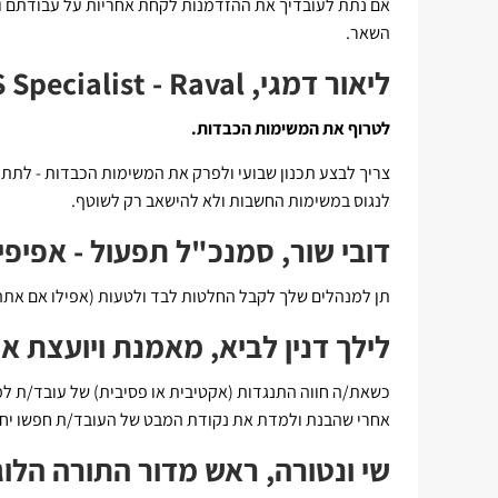
אם נתת לעובדיך את ההזדמנות לקחת אחריות על עבודתם וב
השאר.
ליאור דמגי, HRIS Specialist - Raval
לטרוף את המשימות הכבדות.
צריך לבצע תכנון שבועי ולפרק את המשימות הכבדות - לתתי
לנגוס במשימות החשבות ולא להישאב רק לשוטף.
דובי שור, סמנכ"ל תפעול - אפיפי
תן למנהלים שלך לקבל החלטות לבד ולטעות (אפילו אם אתה י
לילך דנין לביא, מאמנת ויועצת אר
כשאת/ה חווה התנגדות (אקטיבית או פסיבית) של עובד/ת למ
אחרי שהבנת ולמדת את נקודת המבט של העובד/ת חפשו יחד
שי ונטורה, ראש מדור התורה הלו