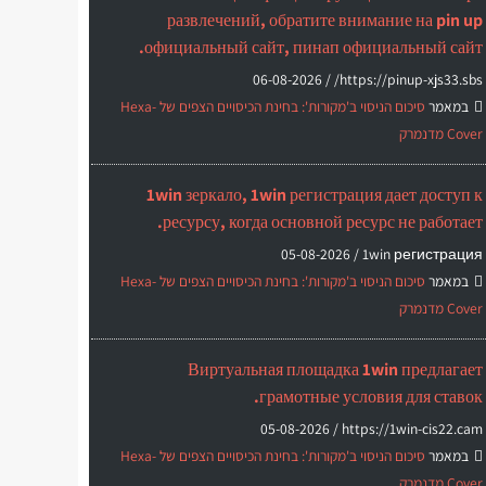
развлечений, обратите внимание на pin up
официальный сайт, пинап официальный сайт.
06-08-2026
https://pinup-xjs33.sbs/ /
במאמר
סיכום הניסוי ב'מקורות': בחינת הכיסויים הצפים של Hexa-
Cover מדנמרק
1win зеркало, 1win регистрация дает доступ к
ресурсу, когда основной ресурс не работает.
05-08-2026
1win регистрация /
במאמר
סיכום הניסוי ב'מקורות': בחינת הכיסויים הצפים של Hexa-
Cover מדנמרק
Виртуальная площадка 1win предлагает
грамотные условия для ставок.
05-08-2026
https://1win-cis22.cam /
במאמר
סיכום הניסוי ב'מקורות': בחינת הכיסויים הצפים של Hexa-
Cover מדנמרק