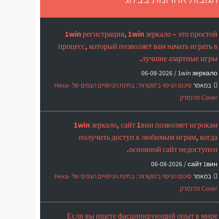
1win регистрация, 1win зеркало – это простой
процесс, который позволяет вам начать играть в
лучшие азартные игры.
06-08-2026
1win зеркало /
במאמר
סיכום הניסוי ב'מקורות': בחינת הכיסויים הצפים של Hexa-
Cover מדנמרק
1win зеркало, сайт 1вин позволяет игрокам
получить доступ к любимым играм, когда
основной сайт недоступен.
06-08-2026
сайт 1вин /
במאמר
סיכום הניסוי ב'מקורות': בחינת הכיסויים הצפים של Hexa-
Cover מדנמרק
Если вы ищете фасцинирующий опыт в мире