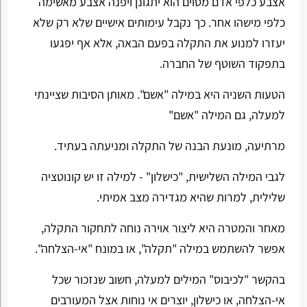
אצבע כלפי אדם מסוים הוא יתגונן ויפנה אצבע מאשימה
כלפי מישהו אחר. כך נקבל עימותים אישיים שלא רק שלא
יעזרו למנוע את התקלה בפעם הבאה, אלא אף יפגעו
בתפקוד השוטף של החברה.
הטעות השניה היא במילה "אשם". מאותן הסיבות שציינתי
למעלה, גם המילה "אשם"
מרתיעה, מונעת הבנה של התקלה ומניעתה בעתיד.
לגבי המילה השלישית, "כישלון" - למילה זו יש קונוטציה
שלילית, למרות שהיא מגדירה מצב אמיתי.
מאחר והמטרה היא ליצור אוירה נוחה לתחקור התקלה,
אפשר להשתמש במילה "תקלה", או במונח "אי-הצלחה".
בהקשר "לכיבוס" המילים למעלה, חשוב שנזכור שכל
אי-הצלחה, או כישלון, יוצרים אי נוחות אצל המעורבים