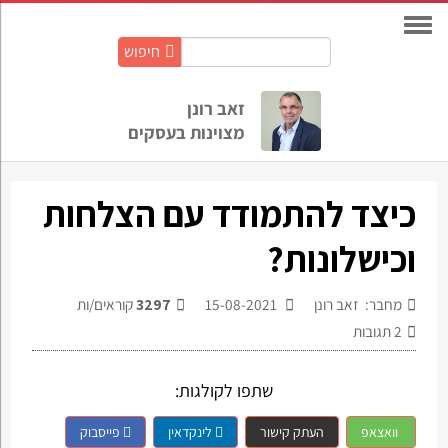
חיפוש
חיפוש
באתר:
זאב רונן
מצוינות בעסקים
כיצד להתמודד עם הצלחות
וכישלונות?
מחבר: זאב רונן
15-08-2021
3297
קוראים/ות
2
תגובות
שתפו לקולגות:
וואצאפ
העתק קישור
לינקדאין
פייסבוק