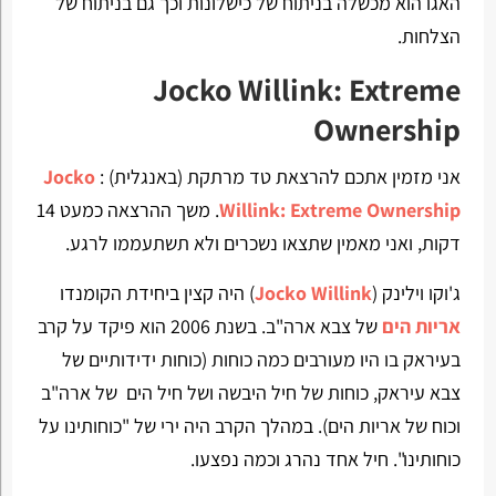
האגו הוא מכשלה בניתוח של כישלונות וכך גם בניתוח של
הצלחות.
Jocko Willink: Extreme
Ownership
אני מזמין אתכם להרצאת טד מרתקת (באנגלית) :
Jocko
Willink: Extreme Ownership
. משך ההרצאה כמעט 14
דקות, ואני מאמין שתצאו נשכרים ולא תשתעממו לרגע.
ג'וקו וילינק (
Jocko Willink
) היה קצין ביחידת הקומנדו
אריות הים
של צבא ארה"ב. בשנת 2006 הוא פיקד על קרב
בעיראק בו היו מעורבים כמה כוחות (כוחות ידידותיים של
צבא עיראק, כוחות של חיל היבשה ושל חיל הים של ארה"ב
וכוח של אריות הים). במהלך הקרב היה ירי של "כוחותינו על
כוחותינו". חיל אחד נהרג וכמה נפצעו.