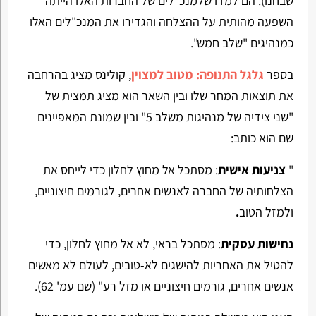
שבחנו). הם למדו שלמנכ"לים של החברות האלו הייתה
השפעה מהותית על ההצלחה והגדירו את המנכ"לים האלו
כמנהיגים "שלב חמש".
בספר
גלגל התנופה: מטוב למצוין
, קולינס מציג בהרחבה
את תוצאות המחר שלו ובין השאר הוא מציג תמצית של
"שני צידיה של מנהיגות משלב 5" ובין שמונת המאפיינים
שם הוא כותב:
"
צניעות אישית
: מסתכל אל מחוץ לחלון כדי לייחס את
הצלחותיה של החברה לאנשים אחרים, לגורמים חיצוניים,
ולמזל הטוב
.
נחישות עסקית
: מסתכל בראי, לא אל מחוץ לחלון, כדי
להטיל את האחריות להישגים לא-טובים, לעולם לא מאשים
אנשים אחרים, גורמים חיצוניים או מזל רע" (שם עמ' 62).