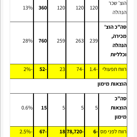
הוצ' שכר
13%
360
120
120
120
הנהלה
סה"כ הוצ'
מכירה,
28%
760
259
263
239
הנהלה
וכלליות
רווח תפעולי
-1.4
-74
23
-52
-2%
הוצאות מימון
סה"כ
הוצאות
5
5
5
15
0.6%
מימון
רווח לפני מס
-6
-78,720
18
-67
-2.5%