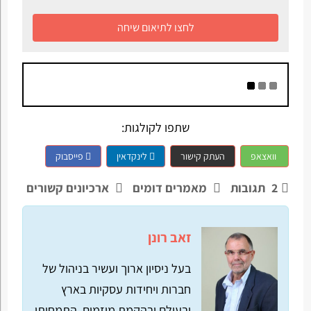
לחצו לתיאום שיחה
שתפו לקולגות:
וואצאפ
העתק קישור
לינקדאין
פייסבוק
2
תגובות
מאמרים דומים
ארכיונים קשורים
זאב רונן
בעל ניסיון ארוך ועשיר בניהול של
חברות ויחידות עסקיות בארץ
ובעולם ובהקמת מיזמים. התמחותי