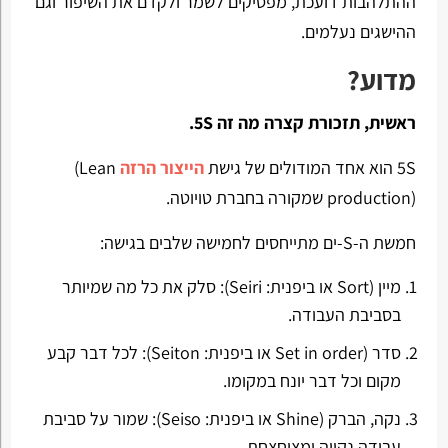
ההתלהבות דועכת, מפסיקים לשמר ולקדם את השיפור וגם
ההישגים נעלמים.
מדוע?
ראשית, תזכורת קצרה מה זה 5S.
5S
הוא אחד המודולים של גישת
הייצור הרזה
(Lean
production)
שמקורה בחברת טויוטה.
חמשת ה-S-ים מתייחסים לחמישה שלבים בגישה:
מיין (
Sort
או ביפנית:
Seiri
): סלק את כל מה שמיותר
בסביבת העבודה.
סדר (
Set in order
או ביפנית:
Seiton
): לכל דבר קבע
מקום וכל דבר יונח במקומו.
נקה, הברק (
Shine
או ביפנית:
Seiso
): שמור על סביבת
עבודה נקייה ומצוחצחת.