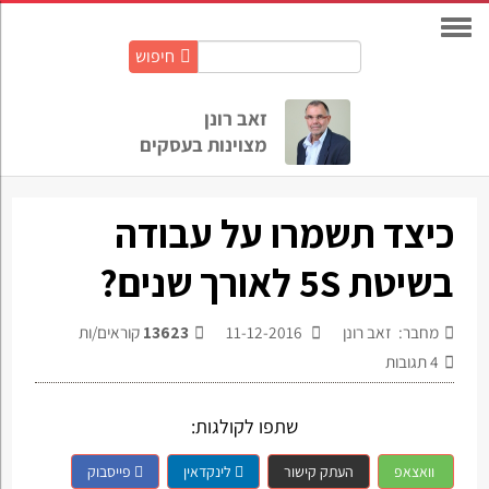
חיפוש
חיפוש
באתר:
זאב רונן
מצוינות בעסקים
כיצד תשמרו על עבודה
בשיטת 5S לאורך שנים?
מחבר: זאב רונן
11-12-2016
13623
קוראים/ות
4
תגובות
שתפו לקולגות:
וואצאפ
העתק קישור
לינקדאין
פייסבוק