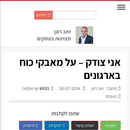
חיפוש
חיפוש
באתר:
זאב רונן
מצוינות בעסקים
אני צודק – על מאבקי כוח
בארגונים
מחבר: זאב רונן
26-07-2014
6031
קוראים/ות
תגובות
שתפו לקולגות:
וואצאפ
העתק קישור
לינקדאין
פייסבוק