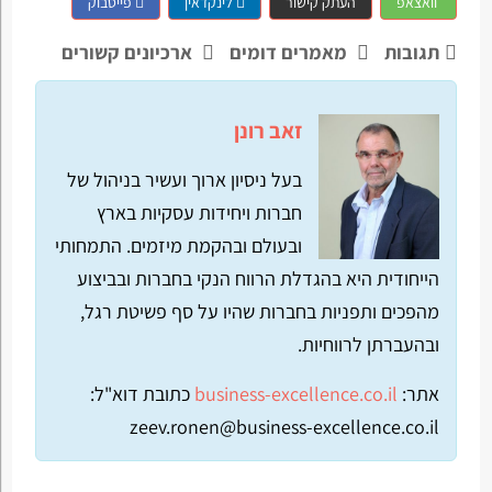
וואצאפ
העתק קישור
לינקדאין
פייסבוק
תגובות
מאמרים דומים
ארכיונים קשורים
זאב רונן
בעל ניסיון ארוך ועשיר בניהול של
חברות ויחידות עסקיות בארץ
ובעולם ובהקמת מיזמים. התמחותי
הייחודית היא בהגדלת הרווח הנקי בחברות ובביצוע
מהפכים ותפניות בחברות שהיו על סף פשיטת רגל,
ובהעברתן לרווחיות.
אתר:
business-excellence.co.il
כתובת דוא"ל:
zeev.ronen@business-excellence.co.il