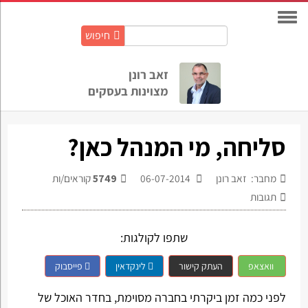
חיפוש
חיפוש
באתר:
זאב רונן
מצוינות בעסקים
סליחה, מי המנהל כאן?
מחבר: זאב רונן
06-07-2014
5749
קוראים/ות
תגובות
שתפו לקולגות:
וואצאפ
העתק קישור
לינקדאין
פייסבוק
לפני כמה זמן ביקרתי בחברה מסוימת, בחדר האוכל של