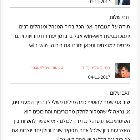
01-11-2017
דובי שלום,
תודה על תגובתך. אכן הכל ברוח המנהל ומנהלים רבים
יתמכו בגישת win-win אבל בו בזמן יעודדו תחרויות ויתנו
פרסים למנצחים ומכאן יחרבו את רוח ה- win-win
רמי קאליר (ד ר)
קישור ישיר לתגובה זו
04-11-2017
זאב שלום
שוב אני שמח להוסיף כמה מילים משלי לדבריך המעניינים,
א: נראה לי שהמקור לחלק מהמריבות והחיכוכים הוא
השימוש באותו סרגל מדידה לכולם - אי אפשר להשוות בין
האצבעות כיון שלכל אחת תפקיד שונה וכולן יחד יוצרות את
כף היד (גם לכל יד יש תפקוד שונה ).