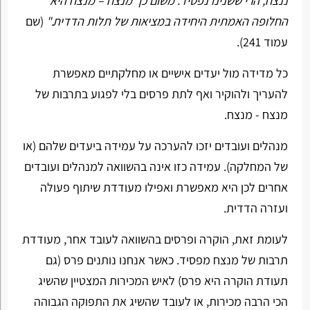
ננצח, הרי ששנינו נפסיד. משום כך מנצח – מנצח היא
החלופה האמתית היחידה במציאות של תלות הדדית."
(שם
עמוד 241).
כל מדידה מול יעדים אישיים או מחלקתיים מאפשרת
להעריך ולהוקיר ואף לתת פרסים בלי לפגוע בתרבות של
מנצח - מנצח.
מנהלים ועובדים יזכו להערכה על עמידה ביעדים שלהם (או
של המחלקה). עמידה כזו אינה בהשוואה למנהלים ועובדים
אחרים לכן היא מאפשרת ואפילו מעודדת שיתוף פעולה
ועזרה הדדית.
לעומת זאת, הוקרה ופרסים בהשוואה לעובד אחר, מעודדת
תרבות של מנצח מפסיד. כאשר אנחנו נותנים פרס (גם
תעודת הוקרה היא פרס) לאיש המכירות המצטיין שהשיג
הכי הרבה מכירות, או לעובד שהשיג את התפוקה הגבוהה