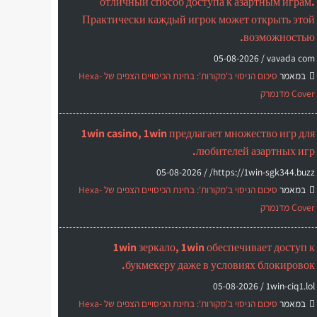
отличный способ доступа к азартным играм.
Практически каждый игрок может открыть этой
возможностью.
05-08-2026
vavada com /
במאמר
סיכום הניסוי ב'מקורות': בחינת הכיסויים הצפים של Hexa-
Cover מדנמרק
1win casino, 1win предлагает множество игр для
любителей азартных игр.
05-08-2026
https://1win-sgk344.buzz/ /
במאמר
סיכום הניסוי ב'מקורות': בחינת הכיסויים הצפים של Hexa-
Cover מדנמרק
1win зеркало, 1win обеспечивает доступ к
букмекеру даже в условиях блокировок.
05-08-2026
1win-ciq1.lol /
במאמר
סיכום הניסוי ב'מקורות': בחינת הכיסויים הצפים של Hexa-