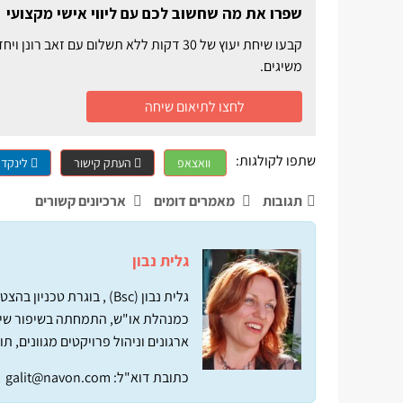
שפרו את מה שחשוב לכם עם ליווי אישי מקצועי
קבעו שיחת יעוץ של 30 דקות ללא תשלום ע
משיגים.
לחצו לתיאום שיחה
שתפו לקולגות:
וואצאפ
העתק קישור
לינקדא
תגובות
מאמרים דומים
ארכיונים קשורים
גלית נבון
גלית נבון (Bsc) ‏, בוגר
כמנהלת או"ש, התמחתה בשיפור שיטו
ארגונים וניהול פרויקטים מגוונים, ת
כתובת דוא"ל:
galit@navon.com