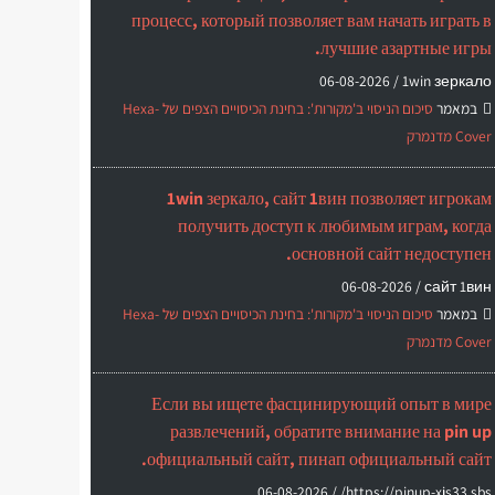
процесс, который позволяет вам начать играть в
лучшие азартные игры.
06-08-2026
1win зеркало /
במאמר
סיכום הניסוי ב'מקורות': בחינת הכיסויים הצפים של Hexa-
Cover מדנמרק
1win зеркало, сайт 1вин позволяет игрокам
получить доступ к любимым играм, когда
основной сайт недоступен.
06-08-2026
сайт 1вин /
במאמר
סיכום הניסוי ב'מקורות': בחינת הכיסויים הצפים של Hexa-
Cover מדנמרק
Если вы ищете фасцинирующий опыт в мире
развлечений, обратите внимание на pin up
официальный сайт, пинап официальный сайт.
06-08-2026
https://pinup-xjs33.sbs/ /