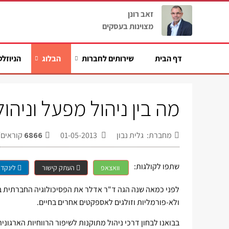
זאב רונן
מצוינות בעסקים
דף הבית
שירותים לחברות
הבלוג
הניוזלט
מה בין ניהול מפעל וניה
מחברת: גלית נבון
01-05-2013
6866
קוראים/
שתפו לקולגות:
וואצאפ
העתק קישור
לינקדא
לפני כמאה שנה הגה ד"ר אדלר את הפסיכולוגיה החברתית בו
ולא-פורמליות וזולגים לאספקטים אחרים בחיים.
בבואנו לבחון דרכי ניהול מתוקנות לשיפור הרווחיות הארגוני