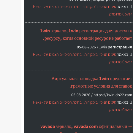
במאמר
סיכום הניסוי ב'מקורות': בחינת הכיסויים הצפים של Hexa-
Cover מדנמרק
1win зеркало, 1win регистрация дает доступ к
ресурсу, когда основной ресурс не работает.
05-08-2026
1win регистрация /
במאמר
סיכום הניסוי ב'מקורות': בחינת הכיסויים הצפים של Hexa-
Cover מדנמרק
Виртуальная площадка 1win предлагает
грамотные условия для ставок.
05-08-2026
https://1win-cis22.cam /
במאמר
סיכום הניסוי ב'מקורות': בחינת הכיסויים הצפים של Hexa-
Cover מדנמרק
vavada зеркало, vavada com официальный —