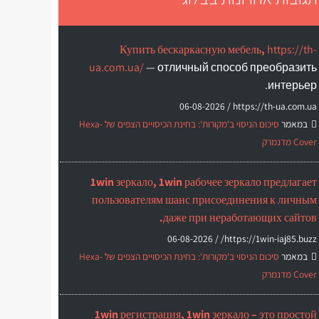
Купить бескаркасную мебель,
https://th-
ua.com.ua/
— отличный способ преобразить
интерьер.
06-08-2026
https://th-ua.com.ua /
במאמר
סיכום הניסוי ב'מקורות': בחינת הכיסויים הצפים של Hexa-
Cover מדנמרק
1win зеркало, 1win рабочее зеркало предлагает
пользователям шанс присоединения к личным
даже при неработающих сайтов.
06-08-2026
https://1win-iaj85.buzz/ /
במאמר
סיכום הניסוי ב'מקורות': בחינת הכיסויים הצפים של Hexa-
Cover מדנמרק
1win регистрация, 1win зеркало – это простой