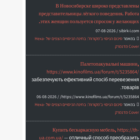
В Новосибирске широко представлены
представительницы лёгкого поведения. Работа
этих женщин пользуется спросом у желающих.
07-08-2026
sibirk-i.com /
במאמר
סיכום הניסוי ב'מקורות': בחינת הכיסויים הצפים של Hexa-
Cover מדנמרק
Палетопакувальні машини,
https://www.kinofilms.ua/forum/t/5235864/
забезпечують ефективний спосіб перевезення
товарів.
06-08-2026
https://www.kinofilms.ua/forum/t/5235864/ /
במאמר
סיכום הניסוי ב'מקורות': בחינת הכיסויים הצפים של Hexa-
Cover מדנמרק
Купить бескаркасную мебель,
https://th-
ua.com.ua/
— отличный способ преобразить