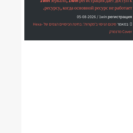
1win зеркало, 1win регистрация дает доступ к
ресурсу, когда основной ресурс не работает.
05-08-2026
1win регистрация /
במאמר
סיכום הניסוי ב'מקורות': בחינת הכיסויים הצפים של Hexa-
Cover מדנמרק