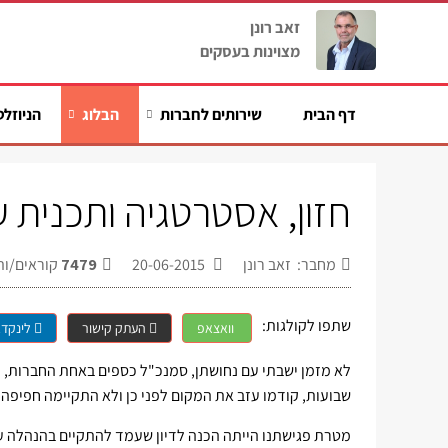
זאב רונן
מצוינות בעסקים
דף הבית
שירותים לחברות
הבלוג
הניוזלט
חזון, אסטרטגיה ותכנית 
מחבר: זאב רונן
20-06-2015
7479
קוראים/ות
שתפו לקולגות:
וואצאפ
העתק קישור
לינקדא
לא מזמן ישבתי עם נחושתן, סמנכ"ל כספים באחת החברות, ע
שבועות, קודמו עזב את המקום לפני כן ולא התקיימה חפיפה ב
מטרת פגישתנו הייתה הכנה לדיון שעמד להתקיים בהנהלה ע