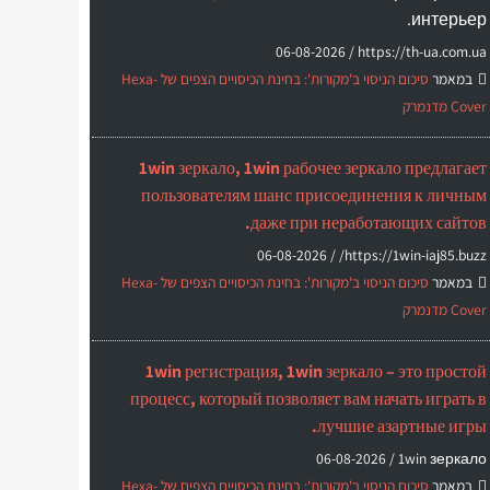
интерьер.
06-08-2026
https://th-ua.com.ua /
במאמר
סיכום הניסוי ב'מקורות': בחינת הכיסויים הצפים של Hexa-
Cover מדנמרק
1win зеркало, 1win рабочее зеркало предлагает
пользователям шанс присоединения к личным
даже при неработающих сайтов.
06-08-2026
https://1win-iaj85.buzz/ /
במאמר
סיכום הניסוי ב'מקורות': בחינת הכיסויים הצפים של Hexa-
Cover מדנמרק
1win регистрация, 1win зеркало – это простой
процесс, который позволяет вам начать играть в
лучшие азартные игры.
06-08-2026
1win зеркало /
במאמר
סיכום הניסוי ב'מקורות': בחינת הכיסויים הצפים של Hexa-