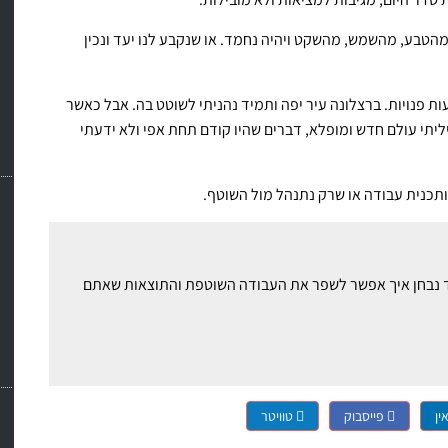
 מהטבע, מהשמש, מהשקט ויהיה נחמד. או שנקבע לנו יעד ונכין
ת פנויות. ברצלונה עיר יפה ותמיד נהניתי לשוטט בה. אבל כאשר
יליתי עולם חדש ומופלא, דברים שהיו קודם תחת אפי ולא ידעתי
ותכנית עבודה או שרק נתנהל מול השוטף.
ם זאב רונן ויחד נבחן איך אפשר לשפר את העבודה השוטפת והתוצאות שאתם
ין
פייסבוק
טוויטר