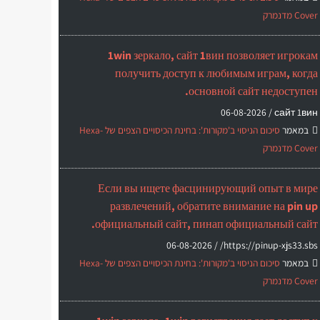
Cover מדנמרק
1win зеркало, сайт 1вин позволяет игрокам
получить доступ к любимым играм, когда
основной сайт недоступен.
06-08-2026
сайт 1вин /
במאמר
סיכום הניסוי ב'מקורות': בחינת הכיסויים הצפים של Hexa-
Cover מדנמרק
Если вы ищете фасцинирующий опыт в мире
развлечений, обратите внимание на pin up
официальный сайт, пинап официальный сайт.
06-08-2026
https://pinup-xjs33.sbs/ /
במאמר
סיכום הניסוי ב'מקורות': בחינת הכיסויים הצפים של Hexa-
Cover מדנמרק