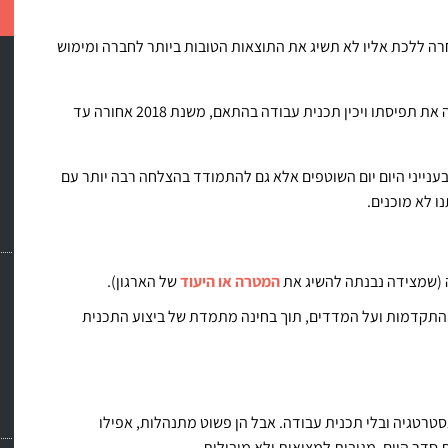
ב, פירט, והדרך שנבחרה ללכת אליו לא תשיג את התוצאות הטובות ביותר לחברה ומימוש
בסיכום החשיבה המשותפת שלנו, נחושתן אמר שיציג בהנהלה את תפיסתו ויכין תכנית עבודה בהתאם, משנת 2018 אחורה עד
נייני היום יום השוטפים אלא גם להתמודד בהצלחה רבה יותר עם
ו לא מוכנים.
(שמצידה נבנתה להשיג את
המטרה או היעוד
של הארגון).
ההתקדמות ועל המדדים, תוך בחינה מתמדת של ביצוע התכנית
סטרטגיה ובלי תכנית עבודה. אבל הן פשוט מתנהלות, אפילו
 סדר היום, מגיבות למציאות ולא מובילות.