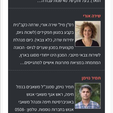
תואר). בעל ותק של 40 שנות עבודה…
שירה אורי
רס"ן מיל' שירה אורי, שרתה כקב"נית
בקבע במגוון תפקידים (לשכות גיוס,
יחידות שדה, כלא צבאי). כיום מנהלת
מקצועית במכון שערים לגיוס- הכוונה
לשירות צבאי מיטבי. המכון הינו ייחודי מסוגו בארץ,
המתמחה במציאת פתרונות אישיים למתגייסים…
תמיר נוימן
תמיר נוימן, סמנכ"ל משאבים בנמל
חיפה, ראש אגף משאבי אנוש
באוניברסיטת חיפה ומנהל משאבי
אנוש בחברות נוספות. טלפון: 0508-