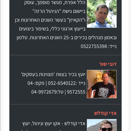
הלל אפרת, מגשר מוסמך, עוסק
ביישום גישת "הניהול הרזה"
ו"הקאיזן" בעשר השנים האחרונות וכן
בייעוץ ארגוני כללי, בשיפור ביצועים
ובאמון מנהלים בכירים ב-25 השנים האחרונות. טלפון
נייד: 0522755398
דובי שור
יועץ בכיר בצוות 'מצוינות בעסקים'
נייד :052-6540122 | פקס:04-
9572555 | טל:04-9972679
אדי קודלש
אדי קודלש - אקו יעוץ וניהול. יעוץ