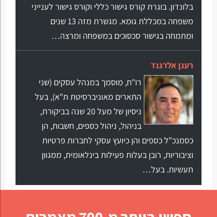
בלונדון. בוגרת קורס גישור כללי וקורס גישור לענייני
משפחה במכללת גומא. מגשרת מזה 13 שנים
ומתמחה בגישור סכסוכים במשפחה ומרצה…
רענן אלרגנד
רו"ח, מוסמך במנהל עסקים (שני
התארים מאוניברסיטת ת"א), בעל
ניסיון של מעל 20 שנה בביקורת,
בניהול, ניהול כספים, חשבות, הן
כסמנכ"ל כספים והן כיועץ עסקי לחברות פרטיות
וציבוריות, רובן בעלות פעילות בינלאומית, ממגוון
תעשיות. בעל…
חפשו ביותר מ-700 מאמרים