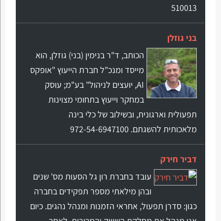
510013
בני גוזלן
הכותב, ד"ר בנימין (בני) גוזלן, הוא
מייסד ומנכ"ל חברת הייעוץ "אופקס
AI, יועצים לניהול" בע"מ; עוסק
במחקר וייעוץ בתחומי מצוינות
תפעולית וארגונית, ובשילוב של כלי בינה
מלאכותית להשגתם. 972-54-6947100
דביר חירק
עובד בחברת רון גל הסעות מס' שנים
ובהן מילאתי מספר תפקידים בחברה
כגון: סדרן תפעול, אחראי הזמנות ומנהל נהגים. כיום
אני מנהל את מחלקת השיווק והמכירות. לאחר