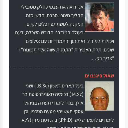
אני רואה את עצמי כחלק ממובילי
תהליך חינוכי-חברתי חדש, כזה
המקנה למשתתפיו כלים לקיום
בעולם המודרני הדורש השכלה, דעת
ויכולות למידה. זאת תוך התמודדות עם אילוצים
שונים. תחת האמירות "התנסות שווה אלף תמונות" ו-
"צריך רק…
שאול פיגנבוים
בעל תארים ראשון (B.Sc. ) ושני
(M.Sc ) בכימיה מאוניברסיטת בר
אילן. בוגר לימודי תעודה בניהול
עסקי תעשייתי מטעם הטכניון וכן
לימודים לתואר שלישי (Ph.D.) בהנדסת מזון (ללא