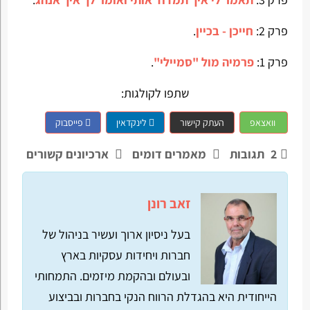
פרק 2:
חייכן - בכיין
.
פרק 1:
פרמיה מול "סמיילי"
.
שתפו לקולגות:
וואצאפ
העתק קישור
לינקדאין
פייסבוק
2
תגובות
מאמרים דומים
ארכיונים קשורים
זאב רונן
בעל ניסיון ארוך ועשיר בניהול של
חברות ויחידות עסקיות בארץ
ובעולם ובהקמת מיזמים. התמחותי
הייחודית היא בהגדלת הרווח הנקי בחברות ובביצוע