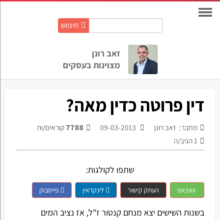
חיפוש
חיפוש
באתר:
זאב רונן
מצוינות בעסקים
דין פרוטה כדין מאה?
מחבר: זאב רונן
09-03-2013
7788
קוראים/ות
1
הגיב/ה
שתפו לקולגות:
וואצאפ
העתק קישור
לינקדאין
פייסבוק
בשנות השישים יצא מנחם קנטור ז"ל, אז נציב המים