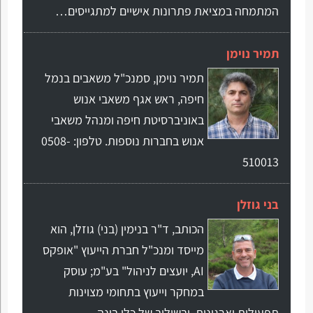
המתמחה במציאת פתרונות אישיים למתגייסים…
תמיר נוימן
תמיר נוימן, סמנכ"ל משאבים בנמל
חיפה, ראש אגף משאבי אנוש
באוניברסיטת חיפה ומנהל משאבי
אנוש בחברות נוספות. טלפון: 0508-
510013
בני גוזלן
הכותב, ד"ר בנימין (בני) גוזלן, הוא
מייסד ומנכ"ל חברת הייעוץ "אופקס
AI, יועצים לניהול" בע"מ; עוסק
במחקר וייעוץ בתחומי מצוינות
תפעולית וארגונית, ובשילוב של כלי בינה