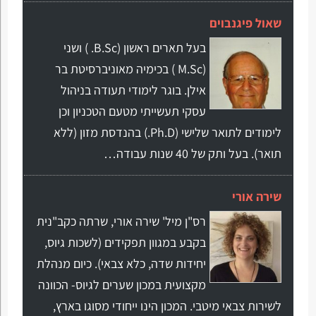
שאול פיגנבוים
בעל תארים ראשון (B.Sc. ) ושני
(M.Sc ) בכימיה מאוניברסיטת בר
אילן. בוגר לימודי תעודה בניהול
עסקי תעשייתי מטעם הטכניון וכן
לימודים לתואר שלישי (Ph.D.) בהנדסת מזון (ללא
תואר). בעל ותק של 40 שנות עבודה…
שירה אורי
רס"ן מיל' שירה אורי, שרתה כקב"נית
בקבע במגוון תפקידים (לשכות גיוס,
יחידות שדה, כלא צבאי). כיום מנהלת
מקצועית במכון שערים לגיוס- הכוונה
לשירות צבאי מיטבי. המכון הינו ייחודי מסוגו בארץ,