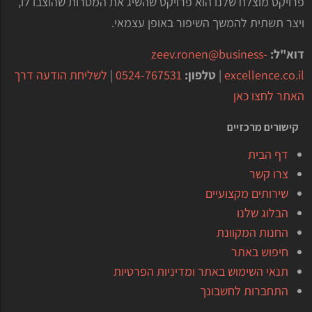
פרויקט מוצלח שלנו הוא פרויקט שהשיג את המטרות שהוצבו לו,
ויצר תשתית להמשך השיפור באופן עצמאי.
דוא"ל:
zeev.ronen@business-
excellence.co.il
|
טלפון:
0524-767531
|
לשליחת הודעה דרך
האתר לחצו כאן
קישורים מרכזיים
דף הבית
צרו קשר
שירותים מקצועיים
הבלוג שלנו
החנות המקוונת
חיפוש באתר
תנאי השימוש באתר ומדיניות הפרטיות
התחברות לחשבונך