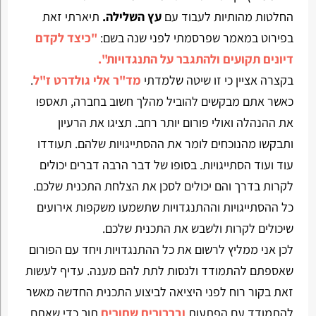
החלטות מהותיות לעבוד עם
עץ השלילה.
תיארתי זאת
בפירוט במאמר שפרסמתי לפני שנה בשם:
"כיצד לקדם
דיונים תקועים ולהתגבר על התנגדויות".
בקצרה אציין כי זו שיטה שלמדתי
מד"ר אלי גולדרט ז"ל
.
כאשר אתם מבקשים להוביל מהלך חשוב בחברה, תאספו
את ההנהלה ואולי פורום יותר רחב. תציגו את הרעיון
ותבקשו מהנוכחים לומר את ההסתייגויות שלהם. תעודדו
עוד ועוד הסתייגויות. בסופו של דבר הרבה דברים יכולים
לקרות בדרך והם יכולים לסכן את הצלחת התכנית שלכם.
כל ההסתייגויות וההתנגדויות שתשמעו משקפות אירועים
שיכולים לקרות ולשבש את התכנית שלכם.
לכן אני ממליץ לרשום את כל ההתנגדויות ויחד עם הפורום
שאספתם להתמודד ולנסות לתת להם מענה. עדיף לעשות
זאת בקור רוח לפני היציאה לביצוע התכנית החדשה מאשר
להתמודד עם הפתעות
וברבורים שחורים
תוך כדי שאתם