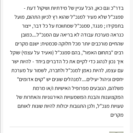
בדר"כ וגם כאן, הכל עניין של מידתיות ושיקול דעת -
סמנכ"ל שלא מעיר למנכ"ל שהוא רץ לכיוון התהום, מועל
בתפקידו ; מנגד, סמנכ"ל שמתווכח על כל דבר, ייצור
כנראה מערכת עבודה לא בריאה עם המנכ"ל....כמובן
שהחיים מורכבים יותר מכל חלוקה סכמטית: ישנם מקרים
רבים "בתחום האפור", בהם סמנכ"ל (ואעיד על עצמי) שוקל
איך נכון לנהוג כדי לקיים את כל הדברים ביחד - להיות ישר
עם עצמו, להיות נאמן למנכ"ל ולחברה, לשמור על מערכת
יחסים וניהול יעילים....למנהלים שונים יש "קוים אדומים"
משלהם, הנובעים מפרופיל האישיות ו/או מרמת
המקצוענות והבנת המשמעויות האירגוניות והאחרות של
טעויות מנכ"ל, ולכן התגובות יכולות להיות שונות לאותם
מקרים