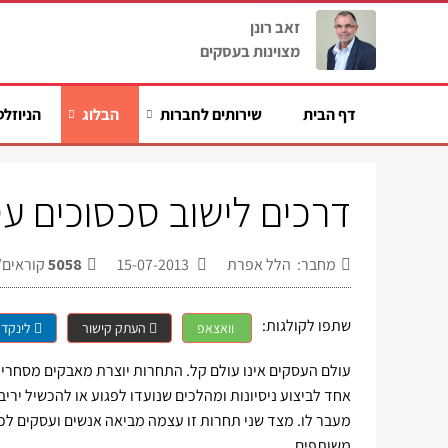
זאב רונן
מצוינות בעסקים
דף הבית
שירותים לחברות
הבלוג
הניוזלט
דרכים לישוב סכסוכים עס
מחבר: הלל אפרת
15-07-2013
5058
קוראים/
שתפו לקולגות:
וואצאפ
העתק קישור
לינקדא
עולם העסקים אינו עולם קל. התחרות יוצרת מאבקים מסחריים 
אחד לביצוע ניסיונות ומהלכים שנועדו לפגוע או להכשיל ירי
מעבר לו. מצד שני תחרות זו עצמה מביאה אנשים ועסקים לכרו
משותפים.