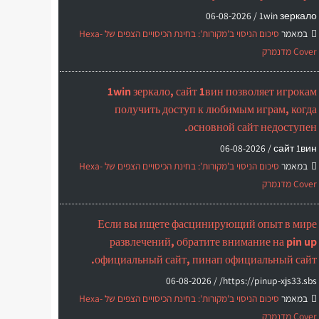
06-08-2026
1win зеркало /
במאמר
סיכום הניסוי ב'מקורות': בחינת הכיסויים הצפים של Hexa-
Cover מדנמרק
1win зеркало, сайт 1вин позволяет игрокам
получить доступ к любимым играм, когда
основной сайт недоступен.
06-08-2026
сайт 1вин /
במאמר
סיכום הניסוי ב'מקורות': בחינת הכיסויים הצפים של Hexa-
Cover מדנמרק
Если вы ищете фасцинирующий опыт в мире
развлечений, обратите внимание на pin up
официальный сайт, пинап официальный сайт.
06-08-2026
https://pinup-xjs33.sbs/ /
במאמר
סיכום הניסוי ב'מקורות': בחינת הכיסויים הצפים של Hexa-
Cover מדנמרק