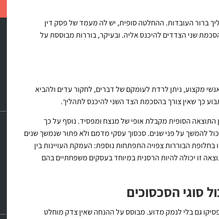
יך ברור העובדות. ההחלטה סופית, יש לה מעמד של פסק דין
סכמת שני הצדדים להיכנס אליה. ובעיקר, בוררות מבוססת על
אנשי מקצוע, ניתן לרדת לעומקם של דברים, לחקור עדים ולהביא
בוע כך שאין צורך בהסכמת הצד השני להיכנס לתהליך.
ן התוצאה הסופית מקבלת אופי של מנצח ומפסיד. נוסף על כך
יכול להמשך על פני שנים. סכסוך עסקי מדמם ולא פתור שנמשך שנים
מו בחלופת הבוררות צפויה התפתחות נוספת: העמקת העויינות בין
צאה זו יכולה להיות הרסנית במיוחד בעסקים משפחתיים בהם
ל סוגי הסכסוכים
סיקו גם בלי לנמק מדוע. מבוסס על ההנחה שאין צדק מוחלט