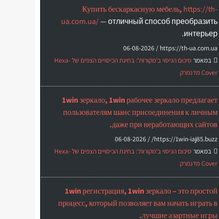
Купить бескаркасную мебель,
https://th-
ua.com.ua/
— отличный способ преобразить
интерьер.
06-08-2026
https://th-ua.com.ua /
במאמר
סיכום הניסוי ב'מקורות': בחינת הכיסויים הצפים של Hexa-
Cover מדנמרק
1win зеркало, 1win рабочее зеркало предлагает
пользователям шанс присоединения к личным
даже при неработающих сайтов.
06-08-2026
https://1win-iaj85.buzz/ /
במאמר
סיכום הניסוי ב'מקורות': בחינת הכיסויים הצפים של Hexa-
Cover מדנמרק
1win регистрация, 1win зеркало – это простой
процесс, который позволяет вам начать играть в
лучшие азартные игры.