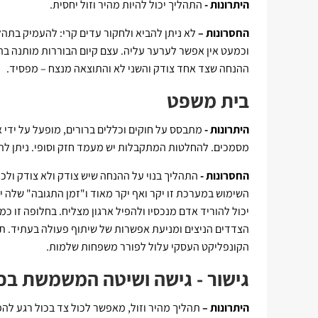
היתרונות -
התהליך יכול להיות מהיר וזול יחסית.
החסרונות –
לא ניתן להביא ולחקור עדים קרי: להעמיק בתהל
וכמעט אין אפשר לערער עליה. עצם קיום הבוררות מותנה בה
ההנחה שצד אחד צודק והשני לא והתוצאה מנצח – מפסיד.
בית משפט
היתרונות -
מתבסס על חוקים וכללים ברורים, מופעל על ידי 
מסמכים. להחלטות המתקבלות יש מעמד חזק וסופי. ניתן לת
החסרונות -
התהליך בנוי על ההנחה שיש צודק ולא צודק ולכ
השימוש במערכת זו יקר ואף יקר מאוד ו"זמן התגובה" שלה 
יכול להוריד אדם מנכסיו ולהפיל ארגון מצליח. בחלופה זו כ
הצדדים הניצים ומניעת אפשרות של שיתוף פעולה בעתיד. תו
הקונפליקט העסקי עלול לפורר משפחות שלמות.
גישור - גישה ושיטה המשמשת בכו
היתרונות –
תהליך מהיר וזול, מאפשר לכול צד בכול רגע להפ