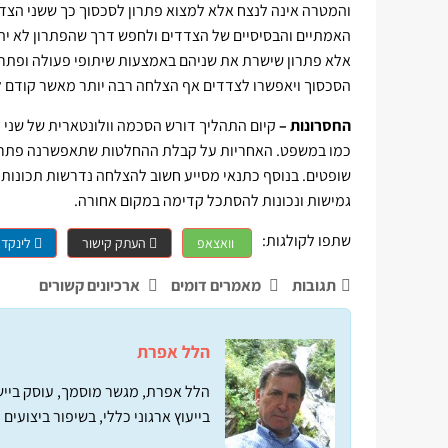
והמטרה אינה לנצח אלא למצוא פתרון לסכסוך כך ששני הצדדי
האמתיים והבסיסיים של הצדדים ולחפש דרך שהפתרון לא יהיה
אלא פתרון שישרת את שניהם באמצעות שיתופי פעולה ופתרונו
הסכסוך ויאפשרו לצדדים אף הצלחה רבה יותר מאשר קודם ל
החסרונות –
קיום התהליך דורש הסכמה וולונטארית של שני ה
כמו במשפט. האחריות על קבלת ההחלטות שתאפשרנה פתרון הי
שופטים. בנוסף כתנאי מסייע חשוב להצלחה נדרשות תכונות מ
גמישות ונכונות להסתכל קדימה במקום אחורה.
שתפו לקולגות:
וואצאפ
העתק קישור
לינקדא
תגובות
מאמרים דומים
ארכיונים קשורים
הלל אפרת
הלל אפרת, מגשר מוסמך, עוסק ביישו
בייעוץ ארגוני כללי, בשיפור ביצועים ובאמון מנה