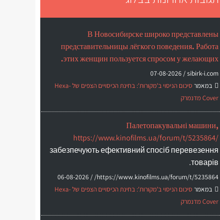
В Новосибирске широко представлены
представительницы лёгкого поведения. Работа
этих женщин пользуется спросом у желающих.
07-08-2026
sibirk-i.com /
במאמר
סיכום הניסוי ב'מקורות': בחינת הכיסויים הצפים של Hexa-
Cover מדנמרק
Палетопакувальні машини,
https://www.kinofilms.ua/forum/t/5235864/
забезпечують ефективний спосіб перевезення
товарів.
06-08-2026
https://www.kinofilms.ua/forum/t/5235864/ /
במאמר
סיכום הניסוי ב'מקורות': בחינת הכיסויים הצפים של Hexa-
Cover מדנמרק