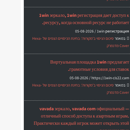
1win зеркало, 1win регистрация дает доступ к
ресурсу, когда основной ресурс не работает.
05-08-2026
1win регистрация /
במאמר
סיכום הניסוי ב'מקורות': בחינת הכיסויים הצפים של Hexa-
Cover מדנמרק
Виртуальная площадка 1win предлагает
грамотные условия для ставок.
05-08-2026
https://1win-cis22.cam /
במאמר
סיכום הניסוי ב'מקורות': בחינת הכיסויים הצפים של Hexa-
Cover מדנמרק
vavada зеркало, vavada com официальный —
отличный способ доступа к азартным играм.
Практически каждый игрок может открыть этой