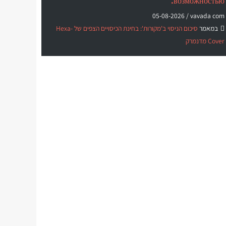
возможностью.
05-08-2026
vavada com /
במאמר
סיכום הניסוי ב'מקורות': בחינת הכיסויים הצפים של Hexa-
Cover מדנמרק