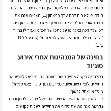
ואמר "אתם לא יודעים מה זה ערך הניצחון. האנשים היותר
מבוגרים פה ראו מה זו מלחמה ואיך נראה ניצחון. החיילים
הודחו כי לא היה להם ערך הניצחון [...] השניים עזבו את
חדר האוכל. מח"ט הצנחנים אלוף משנה יצחק גרשון ניגש
לפישלר הכה באגרופו על כתפו של המ"מ ואמר לו בחיוך
"יש לך רגילה ממני על אומץ לב אזרחי" (שם עמ' 170 -
171).
בחינה של המנהיגות אחרי אירוע
סוג'וד
במלחמה הקשה שהייתה שם באותה עת, מי פעל להניע את
החיילים לצאת שוב ושוב למארבים תוך סיכון עצמי ממשי?
מופז או יצחק גרשון?
כדי להבין את התנאים הקשים בהם פעל צה"ל בלבנון ובהם
נדרשה מנהיגות שתיסחוף את החיילים לעלות לקו שוב