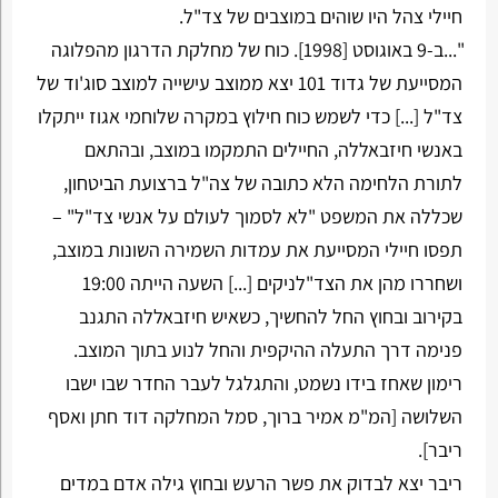
חיילי צהל היו שוהים במוצבים של צד"ל.
"...ב-9 באוגוסט [1998]. כוח של מחלקת הדרגון מהפלוגה
המסייעת של גדוד 101 יצא ממוצב עישייה למוצב סוג'וד של
צד"ל [...] כדי לשמש כוח חילוץ במקרה שלוחמי אגוז ייתקלו
באנשי חיזבאללה, החיילים התמקמו במוצב, ובהתאם
לתורת הלחימה הלא כתובה של צה"ל ברצועת הביטחון,
שכללה את המשפט "לא לסמוך לעולם על אנשי צד"ל" –
תפסו חיילי המסייעת את עמדות השמירה השונות במוצב,
ושחררו מהן את הצד"לניקים [...] השעה הייתה 19:00
בקירוב ובחוץ החל להחשיך, כשאיש חיזבאללה התגנב
פנימה דרך התעלה ההיקפית והחל לנוע בתוך המוצב.
רימון שאחז בידו נשמט, והתגלגל לעבר החדר שבו ישבו
השלושה [המ"מ אמיר ברוך, סמל המחלקה דוד חתן ואסף
ריבר].
ריבר יצא לבדוק את פשר הרעש ובחוץ גילה אדם במדים