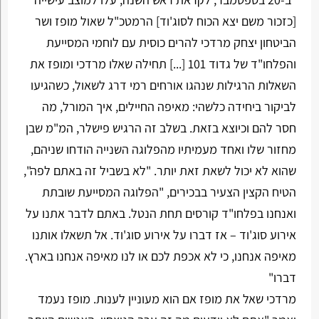
[כזכור משם יצא הכוח לסוג'וד] הרמטכ"ל שאול מופז ושר
הביטחון יצחק מרדכי להרים כוסית עם לוחמי המסייעת
והפלחו"ד של גדוד 101 [...] תחילה שאלו מרדכי ומופז את
השאלות הרגילות שנהגו אורחים רמי דרג לשאול, כשהגיעו
לביקור ביחידה כלשהי: מאיפה החיילים, איך המורל, מה
חסר להם וכיוצא בזאת. בשלב זה הרגיש פישלר, המ"מ שבן
מחזור שלו ואחד מעמיתיו מהפלוגה השנייה הודחו שניהם,
שהוא לא יכול לשאת זאת יותר. "לא בשביל זה באתם לפה",
הטיח הקצין הצעיר בבכירים, "הפלוגה המסייעת שובתת
ואנחנו בפלחו"ד קורסים תחת הנטל. באתם לדבר אתנו על
אירוע סוג'וד – אז דברו על אירוע סוג'וד. אל תשאלו אותנו
מאיפה אנחנו, כי לא אכפת לכם או לנו מאיפה אנחנו בארץ.
דברו"
מרדכי שאל את מופז אם הוא מעוניין לענות. מופז נעמד