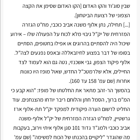
שבין סוג'וד והקו האדום [הקו האדום שסימן את הקצה
הצפוני של רצועת הביטחון].
[...] תחילה, נתן אלוף משנה אביב כוכבי, מח"ט הגזרה
המזרחית של יק"ל גיבוי מלא לכוח על הפעולה שלו – אירוע
שיכול היה להסתיים בהרוגים או אפילו בחטופים, הסתיים
בסופו של דבר בפצוע לחיזבאללה ובאפס נפגעים לצה"ל.
אלוף פיקוד הצפון, גבי אשכנזי, נטה גם הוא לעמוד לצד
החיילים, אלא שלרמטכ"ל החדש, שאול מופז היו כוונות
אחרות (שם עמ' 158 עד 160).
בהמשך הר-זהב מתאר את החלטתו של מופז: "הוא קבע כי
המ"מ ברוך, הסמל חתן והלוחם ריבר יודחו מהצנחנים. עוד
החליט לרשום הערה פיקודית למפקד יק"ל תת-אלוף ארז
גרשטיין, למח"ט הגזרה המזרחית של יק"ל אלוף-משנה
אביב כוכבי ולמג"ד גדוד 101 סגן אלוף איתי וירוב, בעקבות
מה שהוגדר "ליקויים בהכנתו של הכוח למשימה" (שם עמ'