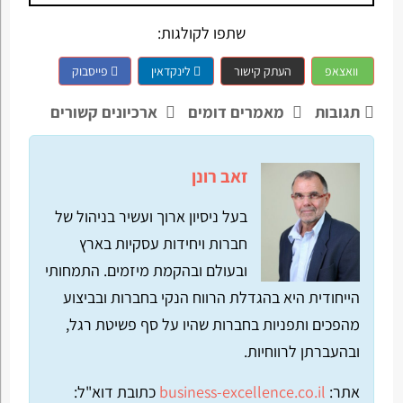
שתפו לקולגות:
וואצאפ
העתק קישור
לינקדאין
פייסבוק
תגובות
מאמרים דומים
ארכיונים קשורים
זאב רונן
בעל ניסיון ארוך ועשיר בניהול של
חברות ויחידות עסקיות בארץ
ובעולם ובהקמת מיזמים. התמחותי
הייחודית היא בהגדלת הרווח הנקי בחברות ובביצוע
מהפכים ותפניות בחברות שהיו על סף פשיטת רגל,
ובהעברתן לרווחיות.
אתר:
business-excellence.co.il
כתובת דוא"ל: