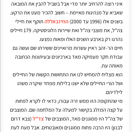
איני רוצה להרחיב יותר מדי אבל בשביל להבין את המובאה
שאביא על מנהיגות מאיימת – חשוב להכיר מעט את הרקע.
בשנים אלו (1996 עד 2000)
החיזבאללה
תוקף את חיילי
צה"ל, את מוצבי צה"ל ואת שיירות הלוגיסטיקה. 179 חיילים
נהרגו רק בארבע השנים האלו ומאות נפצעו.
חיים הר-זהב ראיין עשרות מרואיינים ששירתו שם ועשה גם
עבודת חקר מעמיקה מאד בארכיונים ובעיתונות הכתובה
מאותה עת.
הוא מצליח להמחיש לנו את התחושות הקשות של החיילים
ושל הורי החיילים שלא ישנו בלילות מפחד שיקרה משהו
לילדיהם.
מי שהתקופה הזו ממש זרה עבורו, כדאי לו לקרא לפחות
על קצה המזלג בקישור למעלה על המלחמה שם. המוצבים
של צה"ל היו ממוגנים מאד, המוצבים של
צד"ל
(צבא דרום
לבנון) היו הרבה פחות ממוגנים ומאובטחים. אבל מעת לעת