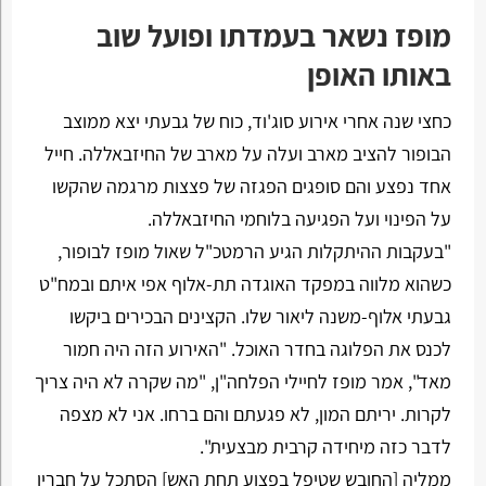
מופז נשאר בעמדתו ופועל שוב
באותו האופן
כחצי שנה אחרי אירוע סוג'וד, כוח של גבעתי יצא ממוצב
הבופור להציב מארב ועלה על מארב של החיזבאללה. חייל
אחד נפצע והם סופגים הפגזה של פצצות מרגמה שהקשו
על הפינוי ועל הפגיעה בלוחמי החיזבאללה.
"בעקבות ההיתקלות הגיע הרמטכ"ל שאול מופז לבופור,
כשהוא מלווה במפקד האוגדה תת-אלוף אפי איתם ובמח"ט
גבעתי אלוף-משנה ליאור שלו. הקצינים הבכירים ביקשו
לכנס את הפלוגה בחדר האוכל. "האירוע הזה היה חמור
מאד", אמר מופז לחיילי הפלחה"ן, "מה שקרה לא היה צריך
לקרות. יריתם המון, לא פגעתם והם ברחו. אני לא מצפה
לדבר כזה מיחידה קרבית מבצעית".
ממליה [החובש שטיפל בפצוע תחת האש] הסתכל על חבריו