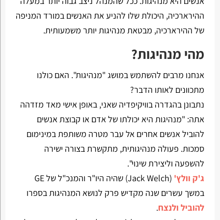
אנשים היא מנהיגות. ככל שהמנהל ניצב גבוה יותר במעלה
ההירארכיה, היכולת שלו להניע את האנשים במורד המניפה
של ההירארכיה, מבטאת מנהיגות יותר משמעותית.
מהי מנהיגות?
אנחנו מרבים להשתמש במושג "מנהיגות". האם כולנו
מתכוונים לאותו הדבר?
נתבונן בהגדרה בוויקיפדיה שאני, באופן אישי מאד מזדהה
אתה: "מנהיגות היא יכולתו של אדם או קבוצת אנשים
להוביל אנשים אחרים אל עבר מטרה משותפת במינימום
סמכות. פעולה מנהיגותית, מתקשרת בצורה ישירה
להשפעה וליצירת שינוי".
ג'ק וולץ'
(Jack Welch) שהיה היו"ר והמנכ"ל של GE
במשך עשרים שנה מקדיש פרק לנושא המנהיגות בספרו
להוביל ולנצח
.