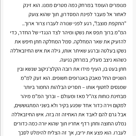
מנומרים העומד במרחק כמה מטרים ממנו. הוא זינק
לאחור אל מעבר לפינת המסדרון, תוך שהוא צועק
"התקפת מוצב!", רגע לפני שנורה לעברו צרור ארוך..
המ"מ ברוך תפס את נשקו ומיהר לצד הנגדי של החדר, כדי
להזעיק את שאר המחלקה. סמל המחלקה חתן חיפש את
נשקו בעלטה וברגע שאיתר אותו, גילה את איש החיזבאללה
כשהוא ניצב מעליו, במרחק נגיעה.
חתן בעט בו, העיף מידו את רובה הקלצ'ניקוב שנשא ובין
השניים החל מאבק באגרופים חשופים. הוא זעק למ"מ
שמנסים לחטוף אותו – תסריט הבלהות החמור ביותר
מבחינת כוחות צה"ל מאז ומעולם – וברוך המ"מ מיהר
למקום וירה כדור אחד שפגע בקיר ולא בשני המתגוששים,
אבל גרם להם לאבד את האחיזה זה בזה. איש החיזבאללה
נמלט החוצה וחתן רדף אחריו תוך שהוא יורה כמה כדורים
לעברו. הוא פצע את יריבו, אך זה הצליח להימלט לסבך