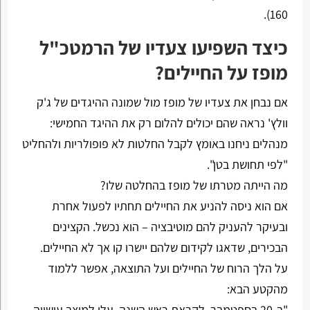
160).
כיצד השפיעו צעדיו של הרמטכ"ל
מופז על החיילים?
אם נבחן את צעדיו של מופז מול שמונה ההיגדים של ג'ק
וולץ' נראה שהם יכולים להלום רק את ההיגד החמישי:
מנהלים ניחנו באומץ לקבל החלטות לא פופולריות ולהחליט
"לפי תחושת בטן".
מה הייתה מטרתו של מופז בהחלטה שלו?
אם הוא ניסה להניע את החיילים תחתיו לפעול אחרת
ובעיקר להעניק להם מוטיבציה – הוא נכשל. הקצינים
הבכירים, שדאגו לקידום שלהם יישרו קו אך לא החיילים.
על הלך הרוח של החיילים ועל התוצאה, אפשר ללמוד
מהקטע הבא:
"ב-20 בספטמבר, לקראת ראש השנה, עלו למוצב עישייה