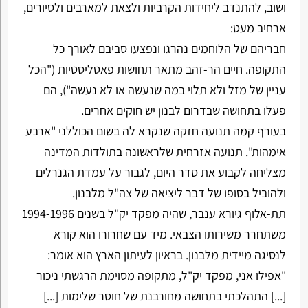
ושוב, להתנדב ליחידות הקרביות ולצאת למארבים ולסיורים,
ארחיב מעט:
חבריהם של הלוחמים נהרגו ונפצעו סביבם לאורך כל
התקופה. חיים הר-זהב מתאר תחושות פאטליסטיות ("הכל
עניין של מזל ולא תלוי במה שנעשה או לא נעשה"), הם
פעלו בתחושה שבדרום לבנון יש חוקים אחרים.
בעורף קמה תנועה חזקה שנקרא לה בשום הכוללני "ארבע
אימהות". תנועה אזרחית שלראשונה בתולדות המדינה
מצליחה לקבוע את סדר היום, לגבור על עמדת הגנרלים
ולהוביל בסופו של דבר ליציאה של צה"ל מלבנון.
תת-אלוף גיורא ענבר, שהיה מפקד יק"ל בשנים 1994-1996
משתחרר משירותו הצבאי. מיד עם שחרורו הוא קורא
לנסיגה מיידית מלבנון. בראיון לעיתון הארץ הוא אומר:
"אפילו אני, מפקד יק"ל, מתקופה מסוימת הרגשתי ניכור
[...] התהלכתי בתחושה מחורבנת של חוסר שלימות [...]