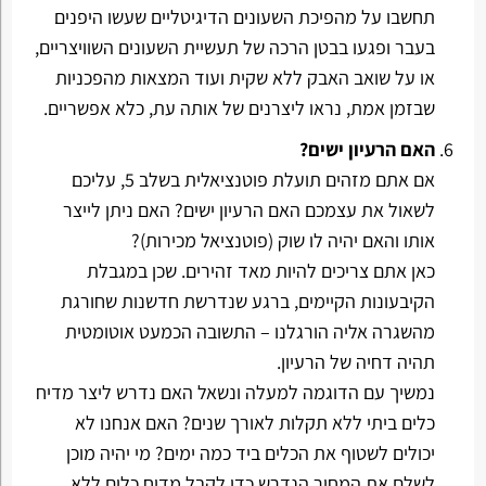
תחשבו על מהפיכת השעונים הדיגיטליים שעשו היפנים
בעבר ופגעו בבטן הרכה של תעשיית השעונים השוויצריים,
או על שואב האבק ללא שקית ועוד המצאות מהפכניות
שבזמן אמת, נראו ליצרנים של אותה עת, כלא אפשריים.
האם הרעיון ישים?
אם אתם מזהים תועלת פוטנציאלית בשלב 5, עליכם
לשאול את עצמכם האם הרעיון ישים? האם ניתן לייצר
אותו והאם יהיה לו שוק (פוטנציאל מכירות)?
כאן אתם צריכים להיות מאד זהירים. שכן במגבלת
הקיבעונות הקיימים, ברגע שנדרשת חדשנות שחורגת
מהשגרה אליה הורגלנו – התשובה הכמעט אוטומטית
תהיה דחיה של הרעיון.
נמשיך עם הדוגמה למעלה ונשאל האם נדרש ליצר מדיח
כלים ביתי ללא תקלות לאורך שנים? האם אנחנו לא
יכולים לשטוף את הכלים ביד כמה ימים? מי יהיה מוכן
לשלם את המחיר הנדרש כדי לקבל מדיח כלים ללא