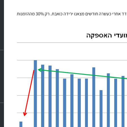
אלא שמסיבות שונות זה לא קרה ובפעם הבאה שבחנו את המדד אחרי כעשרה חודשים מצאנו ירידה כואבת. רק 30% מההזמנות