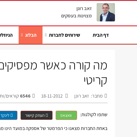
זאב רונן
מצוינות בעסקים
דף הבית
שירותים לחברות
הבלוג
הניוזלט
מה קורה כאשר מפסיקים 
קריטי
מחבר: זאב רונן
18-11-2012
6546
קוראים/ות
שתפו לקולגות:
וואצאפ
העתק קישור
לינקדא
באחת החברות מצאנו כי הפרמטר של אספקה במועד הינו מנו