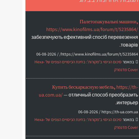
Палетопакувальні машини,
https://www.kinofilms.ua/forum/t/5235864/
забезпечують ефективний спосіб перевезення
товарів.
06-08-2026
https://www.kinofilms.ua/forum/t/5235864/ /
במאמר
סיכום הניסוי ב'מקורות': בחינת הכיסויים הצפים של Hexa-
Cover מדנמרק
Купить бескаркасную мебель,
https://th-
ua.com.ua/
— отличный способ преобразить
интерьер.
06-08-2026
https://th-ua.com.ua /
במאמר
סיכום הניסוי ב'מקורות': בחינת הכיסויים הצפים של Hexa-
Cover מדנמרק