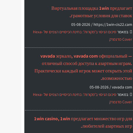
Виртуальная площадка 1win предлагает
грамотные условия для ставок.
05-08-2026
https://1win-cis22.cam /
במאמר
סיכום הניסוי ב'מקורות': בחינת הכיסויים הצפים של Hexa-
Cover מדנמרק
vavada зеркало, vavada com официальный —
отличный способ доступа к азартным играм.
Практически каждый игрок может открыть этой
возможностью.
05-08-2026
vavada com /
במאמר
סיכום הניסוי ב'מקורות': בחינת הכיסויים הצפים של Hexa-
Cover מדנמרק
1win casino, 1win предлагает множество игр для
любителей азартных игр.