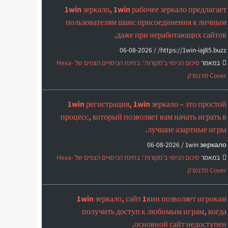
1win зеркало, 1win рабочее зеркало предлагает
пользователям шанс присоединения к личным
даже при неработающих сайтов.
06-08-2026
https://1win-iaj85.buzz/ /
במאמר
סיכום הניסוי ב'מקורות': בחינת הכיסויים הצפים של Hexa-
Cover מדנמרק
1win регистрация, 1win зеркало – это простой
процесс, который позволяет вам начать играть в
лучшие азартные игры.
06-08-2026
1win зеркало /
במאמר
סיכום הניסוי ב'מקורות': בחינת הכיסויים הצפים של Hexa-
Cover מדנמרק
1win зеркало, сайт 1вин позволяет игрокам
получить доступ к любимым играм, когда
основной сайт недоступен.