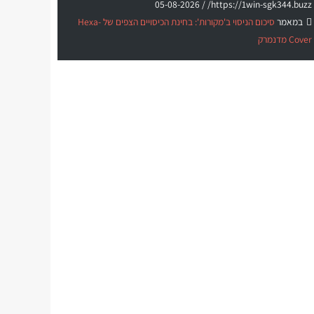
05-08-2026
https://1win-sgk344.buzz/ /
במאמר
סיכום הניסוי ב'מקורות': בחינת הכיסויים הצפים של Hexa-
Cover מדנמרק