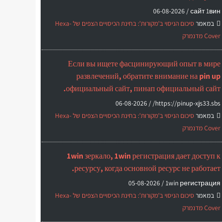
06-08-2026
сайт 1вин /
במאמר
סיכום הניסוי ב'מקורות': בחינת הכיסויים הצפים של Hexa-
Cover מדנמרק
Если вы ищете фасцинирующий опыт в мире
развлечений, обратите внимание на pin up
официальный сайт, пинап официальный сайт.
06-08-2026
https://pinup-xjs33.sbs/ /
במאמר
סיכום הניסוי ב'מקורות': בחינת הכיסויים הצפים של Hexa-
Cover מדנמרק
1win зеркало, 1win регистрация дает доступ к
ресурсу, когда основной ресурс не работает.
05-08-2026
1win регистрация /
במאמר
סיכום הניסוי ב'מקורות': בחינת הכיסויים הצפים של Hexa-
Cover מדנמרק