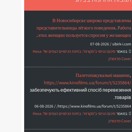
В Новосибирске широко представлены
представительницы лёгкого поведения. Работа
этих женщин пользуется спросом у желающих.
07-08-2026
sibirk-i.com /
במאמר
סיכום הניסוי ב'מקורות': בחינת הכיסויים הצפים של Hexa-
Cover מדנמרק
Палетопакувальні машини,
https://www.kinofilms.ua/forum/t/5235864/
забезпечують ефективний спосіб перевезення
товарів.
06-08-2026
https://www.kinofilms.ua/forum/t/5235864/ /
במאמר
סיכום הניסוי ב'מקורות': בחינת הכיסויים הצפים של Hexa-
Cover מדנמרק