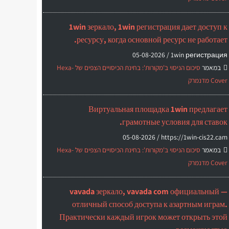
1win зеркало, 1win регистрация дает доступ к
ресурсу, когда основной ресурс не работает.
05-08-2026
1win регистрация /
במאמר
סיכום הניסוי ב'מקורות': בחינת הכיסויים הצפים של Hexa-
Cover מדנמרק
Виртуальная площадка 1win предлагает
грамотные условия для ставок.
05-08-2026
https://1win-cis22.cam /
במאמר
סיכום הניסוי ב'מקורות': בחינת הכיסויים הצפים של Hexa-
Cover מדנמרק
vavada зеркало, vavada com официальный —
отличный способ доступа к азартным играм.
Практически каждый игрок может открыть этой