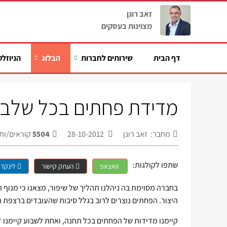
זאב רונן
מצוינות בעסקים
דף הבית
שירותים לחברות
הבלוג
הניוזלט
מדידת פחתים בכל שלב 
מחבר: זאב רונן
28-10-2012
5504
קוראים/ות
שתפו לקולגות:
וואצאפ
העתק קישור
לינקדא
בחברה מסוימת בה ניהלנו תהליך של שיפור, מצאנו כי מנוף 
היצור. הפחתים נוצרים לרוב בגלל סיבות שהעובדים ברצפת ה
קיימנו מדידות של הפחתים בכל תחנה, ואחת לשבוע קיימנו ד