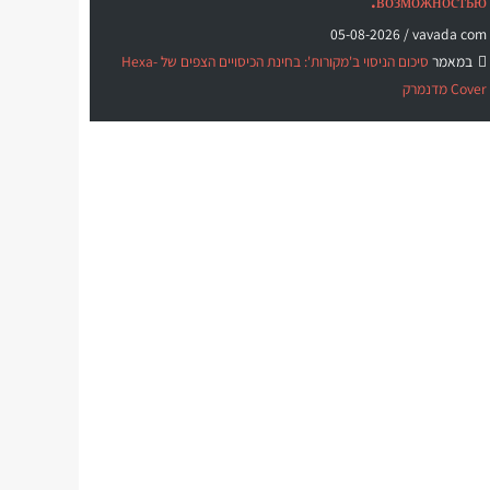
возможностью.
05-08-2026
vavada com /
במאמר
סיכום הניסוי ב'מקורות': בחינת הכיסויים הצפים של Hexa-
Cover מדנמרק