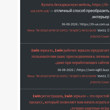
Купить бескаркасную мебель,
https://th-
ua.com.ua/
— отличный способ преобразить
интерьер.
06-08-2026
https://th-ua.com.ua /
במאמר
סיכום הניסוי ב'מקורות': בחינת הכיסויים הצפים של Hexa-
Cover מדנמרק
1win зеркало, 1win рабочее зеркало предлагает
пользователям шанс присоединения к личным
даже при неработающих сайтов.
06-08-2026
https://1win-iaj85.buzz/ /
במאמר
סיכום הניסוי ב'מקורות': בחינת הכיסויים הצפים של Hexa-
Cover מדנמרק
1win регистрация, 1win зеркало – это простой
процесс, который позволяет вам начать играть в
лучшие азартные игры.