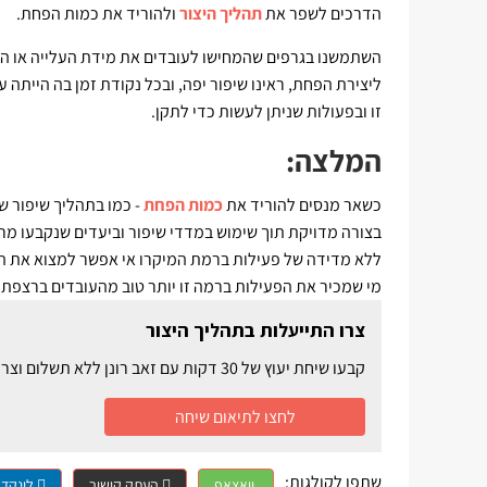
הדרכים לשפר את
תהליך היצור
ולהוריד את כמות הפחת.
השתמשנו בגרפים שהמחישו לעובדים את מידת העלייה או הי
ליצירת הפחת, ראינו שיפור יפה, ובכל נקודת זמן בה הייתה ע
זו ובפעולות שניתן לעשות כדי לתקן.
המלצה:
כשאר מנסים להוריד את
כמות הפחת
- כמו בתהליך שיפור ש
בצורה מדויקת תוך שימוש במדדי שיפור וביעדים שנקבעו מר
ללא מדידה של פעילות ברמת המיקרו אי אפשר למצוא את הסי
מי שמכיר את הפעילות ברמה זו יותר טוב מהעובדים ברצפת ה
צרו התייעלות בתהליך היצור
קבעו שיחת יעוץ של 30 דקות עם זאב רונן ללא תשלום וצרו התייעלות ביצור ושיפור בעבודה וברווח
לחצו לתיאום שיחה
שתפו לקולגות:
וואצאפ
העתק קישור
לינקדא