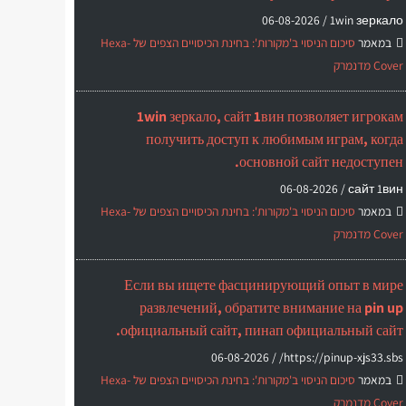
06-08-2026
1win зеркало /
במאמר
סיכום הניסוי ב'מקורות': בחינת הכיסויים הצפים של Hexa-
Cover מדנמרק
1win зеркало, сайт 1вин позволяет игрокам
получить доступ к любимым играм, когда
основной сайт недоступен.
06-08-2026
сайт 1вин /
במאמר
סיכום הניסוי ב'מקורות': בחינת הכיסויים הצפים של Hexa-
Cover מדנמרק
Если вы ищете фасцинирующий опыт в мире
развлечений, обратите внимание на pin up
официальный сайт, пинап официальный сайт.
06-08-2026
https://pinup-xjs33.sbs/ /
במאמר
סיכום הניסוי ב'מקורות': בחינת הכיסויים הצפים של Hexa-
Cover מדנמרק