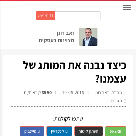
חיפוש
חיפוש
באתר:
זאב רונן
מצוינות בעסקים
כיצד נבנה את המותג של
עצמנו?
מחבר: זאב רונן
19-06-2016
3590
קוראים/ות
תגובות
שתפו לקולגות:
וואצאפ
העתק קישור
לינקדאין
פייסבוק