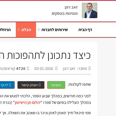
זאב רונן
מצוינות בעסקים
דף הבית
שירותים לחברות
הבלוג
הניוזלט
כיצד נתכונן לתהפוכות ה
מחבר: זאב רונן
03-01-2016
4720
קוראים/ות
שתפו לקולגות:
וואצאפ
העתק קישור
לינקדא
לפני כמה חודשים, במהלך שבוע הספר, הלכתי לפגוש את הסו
במהלך העלילה בסיום של ספרו "
יהלום מן הישימון
" (כנרת זמור
סמי מיכאל חייך מאוזן לאוזן וניכר בו שאהב את השאלה. אך לפ