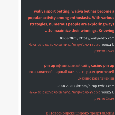
waliya sport betting, waliya bet has become a
popular activity among enthusiasts. With various
strategies, numerous people are exploring ways
to maximize their winnings. Knowing…
08-08-2026
https://waliya-betx.com /
במאמר
סיכום הניסוי ב'מקורות': בחינת הכיסויים הצפים של Hexa-
Cover מדנמרק
pin up официальный сайт, casino pin up
показывает обширный каталог игр для ценителей
казино развлечений.
08-08-2026
https://pinup-twb87.cam/ /
במאמר
סיכום הניסוי ב'מקורות': בחינת הכיסויים הצפים של Hexa-
Cover מדנמרק
В Новосибирске широко представлены