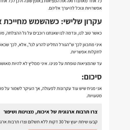
כל אחד מאתנו רואה את המציאות באופן שונה ולכן לכל אחד יכ
אפשרויות ונוכל להיערך אליהם.
עקרון שלישי: כשהשמש מחייכת אל
כאשר טוב לנו, ונדמה לנו שאנחנו רוכבים על גל ההצלחה, 
איני מתכוון לכך ש"הגורל החליט להרע לנו", אלא, לכך שכאשר
לתקלות אפשריות.
עד שהמציאות טופחת על פנינו. איני ממליץ לא להיות מאושרים.
סיכום:
אני מניח שיש עוד עקרונות לפעולה, אך העיקר לשמור על פת
מטעויות.
צרו תרבות ארגונית של איכות, מצוינות ושיפור
קבעו שיחת יעוץ של 30 דקות ללא תשלום וצרו תרבות ארגונית מנצחת שמובילה לאיכות גבוהה ושיפור מתמיד