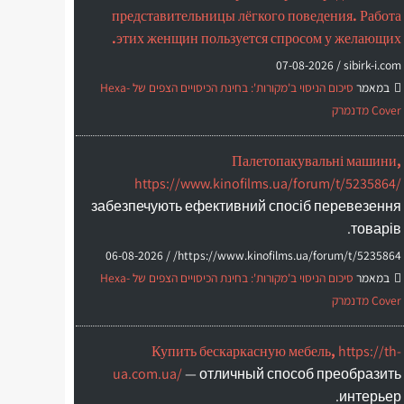
представительницы лёгкого поведения. Работа
этих женщин пользуется спросом у желающих.
07-08-2026
sibirk-i.com /
במאמר
סיכום הניסוי ב'מקורות': בחינת הכיסויים הצפים של Hexa-
Cover מדנמרק
Палетопакувальні машини,
https://www.kinofilms.ua/forum/t/5235864/
забезпечують ефективний спосіб перевезення
товарів.
06-08-2026
https://www.kinofilms.ua/forum/t/5235864/ /
במאמר
סיכום הניסוי ב'מקורות': בחינת הכיסויים הצפים של Hexa-
Cover מדנמרק
Купить бескаркасную мебель,
https://th-
ua.com.ua/
— отличный способ преобразить
интерьер.