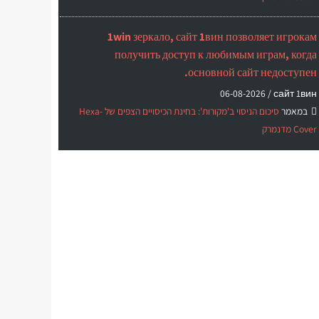
1win зеркало, сайт 1вин позволяет игрокам
получить доступ к любимым играм, когда
основной сайт недоступен.
06-08-2026
сайт 1вин /
במאמר
סיכום הניסוי ב'מקורות': בחינת הכיסויים הצפים של Hexa-
Cover מדנמרק