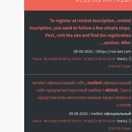
To register at roisbet inscription, roisbet
inscription, you need to follow a few simple steps.
First, visit the site and find the registration
section. After…
08-08-2026
https://rois-bet.com/ /
במאמר
סיכום הניסוי ב'מקורות': בחינת הכיסויים הצפים של Hexa-
Cover מדנמרק
мелбет официальный сайт, melbet официальный
сайт предлагает крупный выбор т aktivit. Здесь
представлены многочисленные виды спорта и
слотов.
08-08-2026
melbet официальный /
במאמר
סיכום הניסוי ב'מקורות': בחינת הכיסויים הצפים של Hexa-
Cover מדנמרק