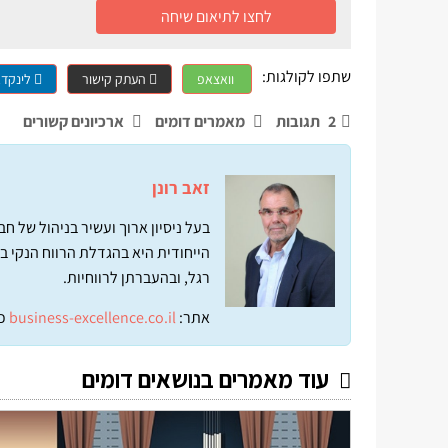
לחצו לתיאום שיחה
שתפו לקולגות:
וואצאפ
העתק קישור
לינקדא
2
תגובות
מאמרים דומים
ארכיונים קשורים
זאב רונן
בעל ניסיון ארוך ועשיר בניהול של 
הייחודית היא בהגדלת הרווח הנקי ב
רגל, ובהעברתן לרווחיות.
אתר:
business-excellence.co.il
כ
עוד מאמרים בנושאים דומים