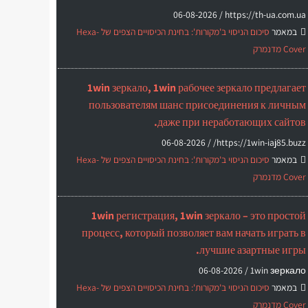
06-08-2026
https://th-ua.com.ua /
במאמר
סיכום הניסוי ב'מקורות': בחינת הכיסויים הצפים של Hexa-
Cover מדנמרק
1win зеркало, 1win рабочее зеркало предлагает
пользователям шанс присоединения к личным
даже при неработающих сайтов.
06-08-2026
https://1win-iaj85.buzz/ /
במאמר
סיכום הניסוי ב'מקורות': בחינת הכיסויים הצפים של Hexa-
Cover מדנמרק
1win регистрация, 1win зеркало – это простой
процесс, который позволяет вам начать играть в
лучшие азартные игры.
06-08-2026
1win зеркало /
במאמר
סיכום הניסוי ב'מקורות': בחינת הכיסויים הצפים של Hexa-
Cover מדנמרק