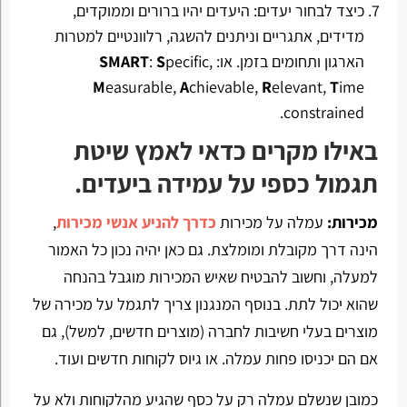
כיצד לבחור יעדים: היעדים יהיו ברורים וממוקדים,
מדידים, אתגריים וניתנים להשגה, רלוונטיים למטרות
הארגון ותחומים בזמן. או:
pecific,
S
:
SMART
M
easurable,
A
chievable,
R
elevant,
T
ime
constrained.
באילו מקרים כדאי לאמץ שיטת
תגמול כספי על עמידה ביעדים.
מכירות:
עמלה על מכירות
כדרך להניע אנשי מכירות
,
הינה דרך מקובלת ומומלצת. גם כאן יהיה נכון כל האמור
למעלה, וחשוב להבטיח שאיש המכירות מוגבל בהנחה
שהוא יכול לתת. בנוסף המנגנון צריך לתגמל על מכירה של
מוצרים בעלי חשיבות לחברה (מוצרים חדשים, למשל), גם
אם הם יכניסו פחות עמלה. או גיוס לקוחות חדשים ועוד.
כמובן שנשלם עמלה רק על כסף שהגיע מהלקוחות ולא על