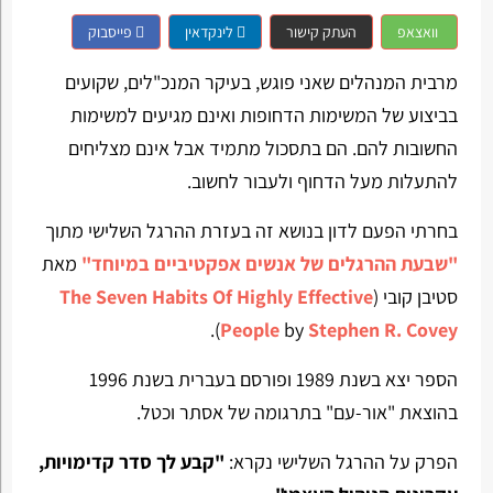
וואצאפ
העתק קישור
לינקדאין
פייסבוק
מרבית המנהלים שאני פוגש, בעיקר המנכ"לים, שקועים
בביצוע של המשימות הדחופות ואינם מגיעים למשימות
החשובות להם. הם בתסכול מתמיד אבל אינם מצליחים
להתעלות מעל הדחוף ולעבור לחשוב.
בחרתי הפעם לדון בנושא זה בעזרת ההרגל השלישי מתוך
"שבעת ההרגלים של אנשים אפקטיביים במיוחד"
מאת
סטיבן קובי (
The Seven Habits Of Highly Effective
).
People
by
Stephen R. Covey
הספר יצא בשנת 1989 ופורסם בעברית בשנת 1996
בהוצאת "אור-עם" בתרגומה של אסתר וכטל.
הפרק על ההרגל השלישי נקרא:
"קבע לך סדר קדימויות,