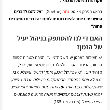
עקרונות הניהול העצמי".
בראש הפרק מצוטט
גתה
(Goethe):
"אל להם לדברים
החשובים ביותר להיות נתונים לחסדי הדברים החשובים
פחות"
האם די לנו להסתפק בניהול יעיל
של הזמן?
יש חשיבות בארגון יעיל של הזמן ע"י הצבת מטרות לטווח
הרחוק, הבינוני והקרוב ולשלב תכנון יומי ושבועי, אבל,
מזהיר קובי, "
כי שכרו של תכנון הזמן "היעיל" והשליטה בו
יוצא לא אחת בהפסדו. ההתמקדות ביעילות יוצרת ציפיות,
שאינן עולות בקנה אחד עם ההזדמנות לפיתוח יחסי אנוש,
למתן מענה לצרכים אנושיים ולהנאה מרגעים ספונטניים
בחיי היומיום"
(שם בעמוד 168).