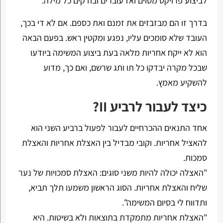
לביצוע פרויקט מסוים ואז עוברים ובודקים כל מילה.
בדרך זו הם מבזבזים את זמנם ואת כספם. אם לא די בכך,
העובד שלא סומכים עליו, נפגע ומקטין ראש. בפעם הבאה
הוא לא ייקח אחריות מלאה בעת ביצוע המשימה ביודעו
שבכל מקרה יבדקו כל תו ותג שרשם, ואם כך, מדוע
להשקיע מאמץ.
כיצד לעבור לרביע II?
אחד התנאים ההכרחיים לעבור לפעול ברביע השני הוא
להאציל אחריות. וקובי מבדיל בין האצלת אחריות והאצלת
סמכות.
"האצלה יכולה להיות משני סוגים: האצלת סמכויות של נער
שליח והאצלת אחריות. הסוג הראשון משמעו תלך תביא,
ותדווח לי בסיום המשימה".
"האצלת אחריות מתמקדת בתוצאות ולא בשיטות. היא