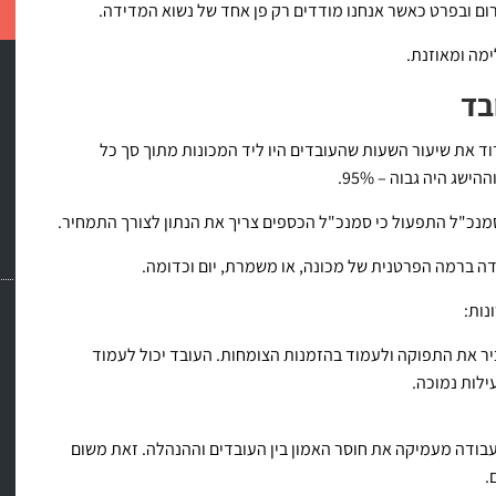
רום ובפרט כאשר אנחנו מודדים רק פן אחד של נשוא המדידה.
ימה ומאוזנת.
בד
בגודלה שיצרה בעזרת מכונות CNC נהגו למדוד את שיעור השעות שהעובדים היו ליד המכונות מתוך סך כל
ג היה גבוה – 95%.
סמנכ"ל התפעול כי סמנכ"ל הכספים צריך את הנתון לצורך התמחיר.
ה ברמה הפרטנית של מכונה, או משמרת, יום וכדומה.
נות:
יר את התפוקה ולעמוד בהזמנות הצומחות. העובד יכול לעמוד
ילות נמוכה.
עבודה מעמיקה את חוסר האמון בין העובדים וההנהלה. זאת משום
.