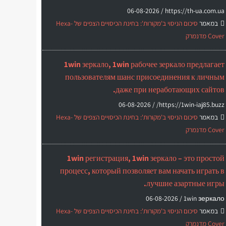
06-08-2026
https://th-ua.com.ua /
במאמר
סיכום הניסוי ב'מקורות': בחינת הכיסויים הצפים של Hexa-
Cover מדנמרק
1win зеркало, 1win рабочее зеркало предлагает
пользователям шанс присоединения к личным
даже при неработающих сайтов.
06-08-2026
https://1win-iaj85.buzz/ /
במאמר
סיכום הניסוי ב'מקורות': בחינת הכיסויים הצפים של Hexa-
Cover מדנמרק
1win регистрация, 1win зеркало – это простой
процесс, который позволяет вам начать играть в
лучшие азартные игры.
06-08-2026
1win зеркало /
במאמר
סיכום הניסוי ב'מקורות': בחינת הכיסויים הצפים של Hexa-
Cover מדנמרק