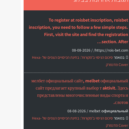
To register at roisbet inscription, roisbet
inscription, you need to follow a few simple steps.
First, visit the site and find the registration
section. After…
08-08-2026
https://rois-bet.com/ /
במאמר
סיכום הניסוי ב'מקורות': בחינת הכיסויים הצפים של Hexa-
Cover מדנמרק
мелбет официальный сайт, melbet официальный
сайт предлагает крупный выбор т aktivit. Здесь
представлены многочисленные виды спорта и
слотов.
08-08-2026
melbet официальный /
במאמר
סיכום הניסוי ב'מקורות': בחינת הכיסויים הצפים של Hexa-
Cover מדנמרק