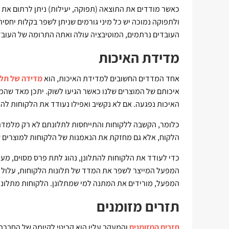
כאשר מודדים את התוצאה (תפוקה, יעילות) ניתן לרתום את
ולתפוקה נמוכה יש כל מיני גורמים שניתן לשפר בקלות יחסי
העובדים נרתמים, המוטיבציה עולה ואתה התרומה של העובד
מדידת האיכות
אחד המדדים החשובים למדידת האיכות, הוא
מדידה של תלו
איכותם של המוצרים שלנו כאשר הגיעו לשוק. יתכן מאד שה
האיכות נפגעה. אם לא נקשיב ואפילו נעודד את הלקוחות להת
כלומר, הקשבה ללקוחות והתייחסות לתלונתם לא רק מלמדת
הלקוח, אלא גם מחזקת את הנאמנות של הלקוחות למוצרים ש
כדי לעודד את הלקוחות להתלונן, נהוג לתת פרס מסוים, מעי
המפעל המייצר לשפר את המדד של תלונות הלקוחות, עלול ל
המפעל, מורידים את המתנה למי שמתלונן. הלקוחות מתלונני
תזרים מזומנים
תזרים המזומנים
והמעקב עליו הוא קריטי לקיומה של החברה