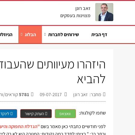
זאב רונן
מצוינות בעסקים
דף הבית
שירותים לחברות
הבלוג
הניוזלט
היזהרו מעיוותים שהעבוד
להביא
מחבר: זאב רונן
09-07-2017
5781
קוראים/ות
שתפו לקולגות:
וואצאפ
העתק קישור
לינקדא
לפני חודשיים כתבתי כאן מאמר בשם
"הגדלת התפוקה והיעילו
וכתב כך: " רציתי לחדד כמה נקודות: המטרה היא לא רק לייצ