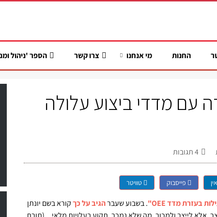
ר
החנות
מי אנחנו
צרו קשר
הספר 'ניהול ומנ
ה עם מדדי ביצוע עלולה
4
תגובות
ין
פייסבוק
טוויטר
ת בעזרת מדד OEE"
. בשבוע שעבר
הגיב על כך
קורא בשם יונתן
ר, אלא לייצר ולמכור, מה שלא נמכר, תקוע בעלויות מלאי... (תורת