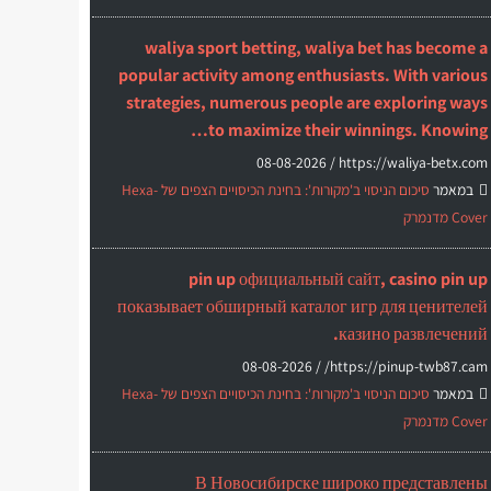
waliya sport betting, waliya bet has become a
popular activity among enthusiasts. With various
strategies, numerous people are exploring ways
to maximize their winnings. Knowing…
08-08-2026
https://waliya-betx.com /
במאמר
סיכום הניסוי ב'מקורות': בחינת הכיסויים הצפים של Hexa-
Cover מדנמרק
pin up официальный сайт, casino pin up
показывает обширный каталог игр для ценителей
казино развлечений.
08-08-2026
https://pinup-twb87.cam/ /
במאמר
סיכום הניסוי ב'מקורות': בחינת הכיסויים הצפים של Hexa-
Cover מדנמרק
В Новосибирске широко представлены