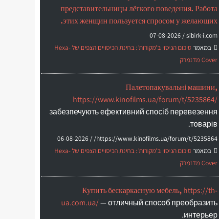
представительницы лёгкого поведения. Работа
этих женщин пользуется спросом у желающих.
07-08-2026
sibirk-i.com /
במאמר
סיכום הניסוי ב'מקורות': בחינת הכיסויים הצפים של Hexa-
Cover מדנמרק
Палетопакувальні машини,
https://www.kinofilms.ua/forum/t/5235864/
забезпечують ефективний спосіб перевезення
товарів.
06-08-2026
https://www.kinofilms.ua/forum/t/5235864/ /
במאמר
סיכום הניסוי ב'מקורות': בחינת הכיסויים הצפים של Hexa-
Cover מדנמרק
Купить бескаркасную мебель,
https://th-
ua.com.ua/
— отличный способ преобразить
интерьер.