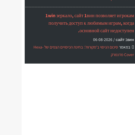
1win зеркало, сайт 1вин позволяет игрокам
получить доступ к любимым играм, когда
основной сайт недоступен.
06-08-2026
сайт 1вин /
במאמר
סיכום הניסוי ב'מקורות': בחינת הכיסויים הצפים של Hexa-
Cover מדנמרק