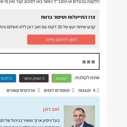
הלקונה בבעלים או המנכ"ל כאשר באו לסיבוב קצר ואין מי ש
צרו התייעלות ושיפור ברווח
קבעו שיחת יעוץ של 30 דקות עם זאב רונן ללא תשלום והתחילו ליצור התייעלות בעבודה השוטפת ושיפור בתוצאות
לחצו לתיאום שיחה
שתפו לקולגות:
וואצאפ
העתק קישור
לינקדא
4
תגובות
מאמרים דומים
ארכיונים קשורים
זאב רונן
בעל ניסיון ארוך ועשיר בניהול של 