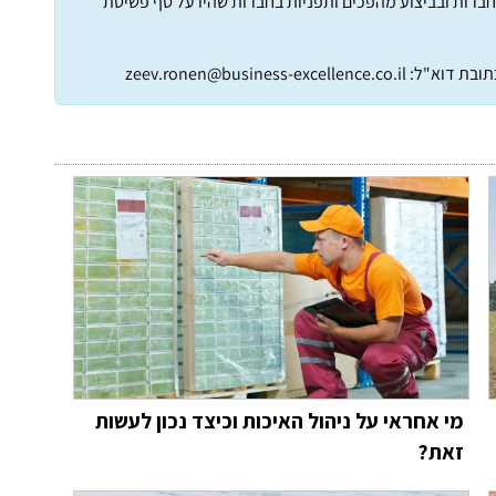
חברות ובביצוע מהפכים ותפניות בחברות שהיו על סף פשיטת
תובת דוא"ל:
zeev.ronen@business-excellence.co.il
מי אחראי על ניהול האיכות וכיצד נכון לעשות
זאת?