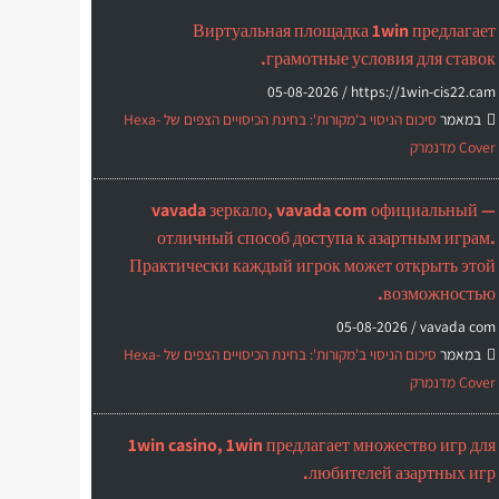
Виртуальная площадка 1win предлагает
грамотные условия для ставок.
05-08-2026
https://1win-cis22.cam /
במאמר
סיכום הניסוי ב'מקורות': בחינת הכיסויים הצפים של Hexa-
Cover מדנמרק
vavada зеркало, vavada com официальный —
отличный способ доступа к азартным играм.
Практически каждый игрок может открыть этой
возможностью.
05-08-2026
vavada com /
במאמר
סיכום הניסוי ב'מקורות': בחינת הכיסויים הצפים של Hexa-
Cover מדנמרק
1win casino, 1win предлагает множество игр для
любителей азартных игр.