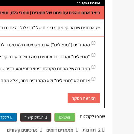
הצביעו בסקר >>
כיצד אתם נוהגים עם פחת של חומרים (חומרי גלם, תוצר
יש ארגונים שבהם קיימת מדיניות של "הנצלה". האם גם בא
ממחזרים ("מנצילים") את המקסימום ולא מעבר לכך
"מנצילים" ומודדים באחוזים כמה תוצרת טובה קיבלנ
המדידה של הפחת מקבלת ביטוי כספי והעובדים שו
אנחנו לא "מנצילים" ולא ממחזרים פחת, אלא מתחק
הצבעה בסקר
שתפו לקולגות:
וואצאפ
העתק קישור
לינקדא
2
תגובות
מאמרים דומים
ארכיונים קשורים