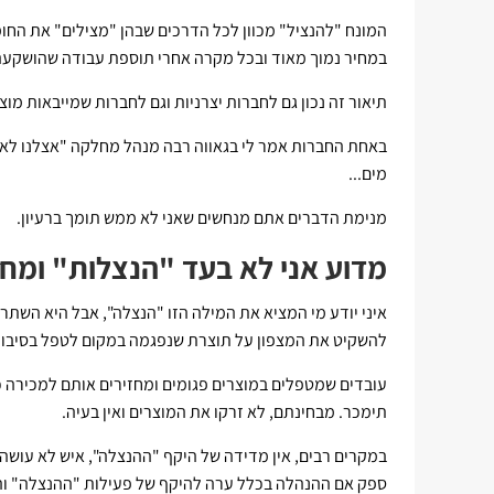
המונח "להנציל" מכוון לכל הדרכים שבהן "מצילים" את החומר
במחיר נמוך מאוד ובכל מקרה אחרי תוספת עבודה שהושקעה
תיאור זה נכון גם לחברות יצרניות וגם לחברות שמייבאות מוצ
באחת החברות אמר לי בגאווה רבה מנהל מחלקה "אצלנו לא ז
מים...
מנימת הדברים אתם מנחשים שאני לא ממש תומך ברעיון.
מדוע אני לא בעד "הנצלות" ומחז
איני יודע מי המציא את המילה הזו "הנצלה", אבל היא השת
להשקיט את המצפון על תוצרת שנפגמה במקום לטפל בסיבות
עובדים שמטפלים במוצרים פגומים ומחזירים אותם למכירה כ
תימכר. מבחינתם, לא זרקו את המוצרים ואין בעיה.
במקרים רבים, אין מדידה של היקף "ההנצלה", איש לא עוש
ספק אם ההנהלה בכלל ערה להיקף של פעילות "ההנצלה" וה