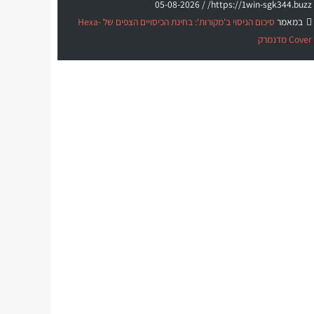
05-08-2026
https://1win-sgk344.buzz/ /
במאמר
סיכום הניסוי ב'מקורות': בחינת הכיסויים הצפים של Hexa-
Cover מדנמרק