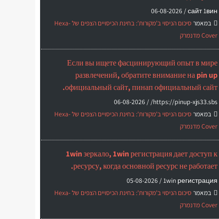
06-08-2026
сайт 1вин /
במאמר
סיכום הניסוי ב'מקורות': בחינת הכיסויים הצפים של Hexa-
Cover מדנמרק
Если вы ищете фасцинирующий опыт в мире
развлечений, обратите внимание на pin up
официальный сайт, пинап официальный сайт.
06-08-2026
https://pinup-xjs33.sbs/ /
במאמר
סיכום הניסוי ב'מקורות': בחינת הכיסויים הצפים של Hexa-
Cover מדנמרק
1win зеркало, 1win регистрация дает доступ к
ресурсу, когда основной ресурс не работает.
05-08-2026
1win регистрация /
במאמר
סיכום הניסוי ב'מקורות': בחינת הכיסויים הצפים של Hexa-
Cover מדנמרק