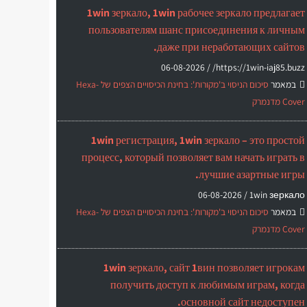
1win зеркало, 1win рабочее зеркало предлагает
пользователям шанс присоединения к личным
даже при неработающих сайтов.
06-08-2026
https://1win-iaj85.buzz/ /
במאמר
סיכום הניסוי ב'מקורות': בחינת הכיסויים הצפים של Hexa-
Cover מדנמרק
1win регистрация, 1win зеркало – это простой
процесс, который позволяет вам начать играть в
лучшие азартные игры.
06-08-2026
1win зеркало /
במאמר
סיכום הניסוי ב'מקורות': בחינת הכיסויים הצפים של Hexa-
Cover מדנמרק
1win зеркало, сайт 1вин позволяет игрокам
получить доступ к любимым играм, когда
основной сайт недоступен.