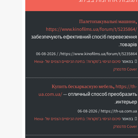
Палетопакувальні машини,
https://www.kinofilms.ua/forum/t/5235864/
забезпечують ефективний спосіб перевезення
товарів.
06-08-2026
https://www.kinofilms.ua/forum/t/5235864/ /
במאמר
סיכום הניסוי ב'מקורות': בחינת הכיסויים הצפים של Hexa-
Cover מדנמרק
Купить бескаркасную мебель,
https://th-
ua.com.ua/
— отличный способ преобразить
интерьер.
06-08-2026
https://th-ua.com.ua /
במאמר
סיכום הניסוי ב'מקורות': בחינת הכיסויים הצפים של Hexa-
Cover מדנמרק