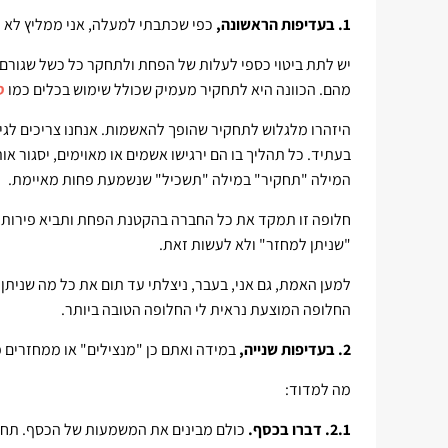
1. בעדיפות הראשונה,
כפי שכתבתי למעלה, אני ממליץ לא 
יש לתת ביטוי כספי לעלות של הפחת ולתחקר כל כשל שגורם 
מהם. הכוונה היא לתחקיר מעמיק שכולל שימוש בכלים כמו
ס
היזהרו מלגלוש לתחקיר שהופך להאשמות. אנחנו צריכים לגי
בעתיד. כל תהליך בו הם ירגישו אשמים או מאוימים, יסגור או
המילה "תחקיר" במילה "תשכיל" שנשמעת פחות מאיימת.
חלופה זו תמקד את כל החברה בהקטנת הפחת ותביא פירות 
"שניתן למחזר" ולא לעשות זאת.
למען האמת, גם אני, בעבר, ניצלתי עד תום את כל מה שניתן
החלופה המוצעת נראית לי החלופה הטובה ביותר.
2. בעדיפות שנייה,
במידה ואתם כן "מנצילים" או ממחזרים 
מה למדוד:
2.1. דברו בכסף.
כולם מבינים את המשמעות של הכסף. תחשב