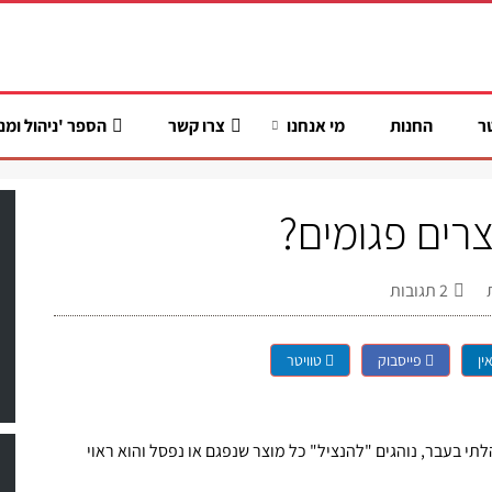
ר
החנות
מי אנחנו
צרו קשר
הספר 'ניהול ומנ
רים פגומים?
2
תגובות
ין
פייסבוק
טוויטר
תי בעבר, נוהגים "להנציל" כל מוצר שנפגם או נפסל והוא ראוי