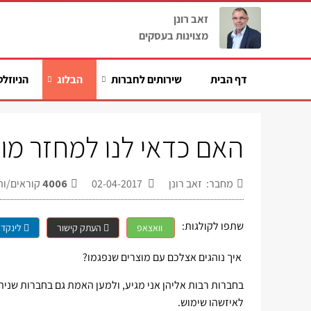
זאב רונן
מצוינות בעסקים
דף הבית
שירותים לחברות
הבלוג
הניוזלט
האם כדאי לנו למחזר מוצ
מחבר: זאב רונן
02-04-2017
4006
קוראים/ות
שתפו לקולגות:
וואצאפ
העתק קישור
לינקדא
איך נוהגים אצלכם עם מוצרים שנפגמו?
בחברות רבות אליהן אני מגיע, ולמען האמת גם בחברות שניהל
לאיזשהו שימוש.