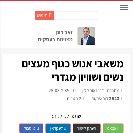
חיפוש
חיפוש
באתר:
זאב רונן
מצוינות בעסקים
משאבי אנוש כגוף מעצים
נשים ושוויון מגדרי
מחברת: דר' נאוה קליין
25-03-2020
2923
קוראים/ות
2
תגובות
שתפו לקולגות:
וואצאפ
העתק קישור
לינקדאין
פייסבוק