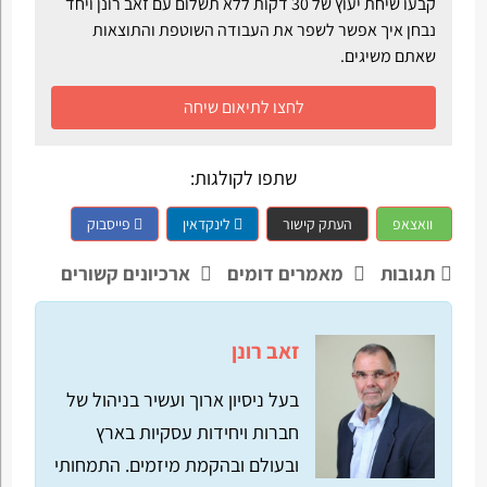
קבעו שיחת יעוץ של 30 דקות ללא תשלום עם זאב רונן ויחד
נבחן איך אפשר לשפר את העבודה השוטפת והתוצאות
שאתם משיגים.
לחצו לתיאום שיחה
שתפו לקולגות:
וואצאפ
העתק קישור
לינקדאין
פייסבוק
תגובות
מאמרים דומים
ארכיונים קשורים
זאב רונן
בעל ניסיון ארוך ועשיר בניהול של
חברות ויחידות עסקיות בארץ
ובעולם ובהקמת מיזמים. התמחותי