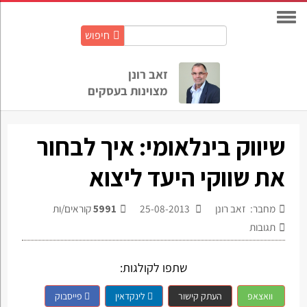
חיפוש
חיפוש
באתר:
זאב רונן
מצוינות בעסקים
שיווק בינלאומי: איך לבחור
את שווקי היעד ליצוא
מחבר: זאב רונן
25-08-2013
5991
קוראים/ות
תגובות
שתפו לקולגות:
וואצאפ
העתק קישור
לינקדאין
פייסבוק