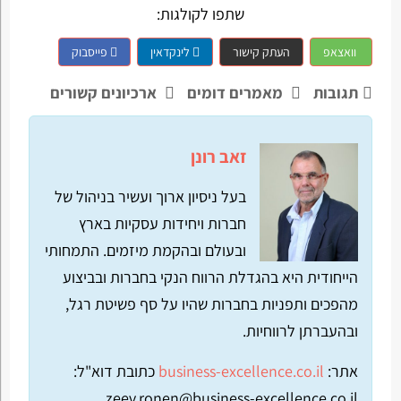
שתפו לקולגות:
וואצאפ
העתק קישור
לינקדאין
פייסבוק
תגובות
מאמרים דומים
ארכיונים קשורים
זאב רונן
בעל ניסיון ארוך ועשיר בניהול של
חברות ויחידות עסקיות בארץ
ובעולם ובהקמת מיזמים. התמחותי
הייחודית היא בהגדלת הרווח הנקי בחברות ובביצוע
מהפכים ותפניות בחברות שהיו על סף פשיטת רגל,
ובהעברתן לרווחיות.
אתר:
business-excellence.co.il
כתובת דוא"ל:
zeev.ronen@business-excellence.co.il