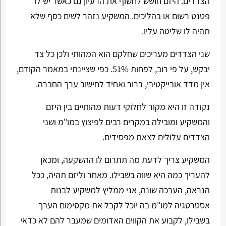
הצדדים. היזם חושש לחשוף את הרעיון גם כאשר יש לו
פטנט רשום או בהליכים. המשקיע נזהר לשים כסף שלא
תהיה לו שליטה עליו.
שני הצדדים מעריכים שחלקם הוא המהותי ולכן כל צד
יבקש, על פי רוב, לפחות 51%. כפי שציינתי במאמר הקודם,
אין מדד אובייקטיבי, ברור ואחיד לחישוב ערך החברה.
נקודה זו היא מקור לחלוקי דעות מהותיים בין היזם
והמשקיע ומובילה במקרים רבים לפיצוץ במו"מ ושני
הצדדים עלולים לצאת מפסידים.
המשקיע צריך לדעת מה תתרום לו ההשקעה, ומכאן
להעריך כמה היא שווה בשבילו. מאחר וליזם תהיה, ככל
הנראה, הערכה שונה, אני ממליץ למשקיע לבנות
אסטרטגיה למו"מ בה יוכל לקבל את מקסימום הערך
בשבילו, לקבוע את הקווים האדומים שמעבר להם לא כדאי