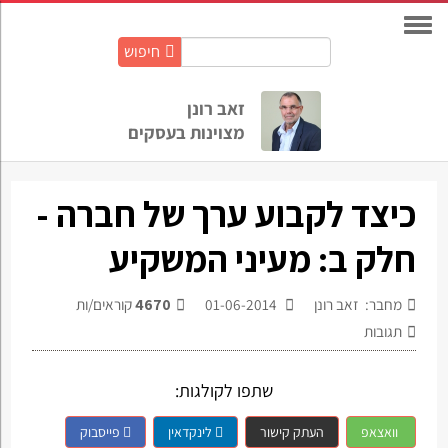
חיפוש
חיפוש
באתר:
זאב רונן
מצוינות בעסקים
כיצד לקבוע ערך של חברה -
חלק ב: מעיני המשקיע
מחבר: זאב רונן
01-06-2014
4670
קוראים/ות
תגובות
שתפו לקולגות:
וואצאפ
העתק קישור
לינקדאין
פייסבוק