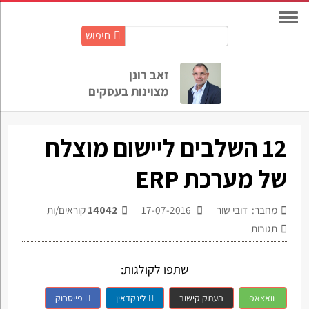
חיפוש
חיפוש
באתר:
זאב רונן
מצוינות בעסקים
12 השלבים ליישום מוצלח
של מערכת ERP
מחבר: דובי שור
17-07-2016
14042
קוראים/ות
תגובות
שתפו לקולגות:
וואצאפ
העתק קישור
לינקדאין
פייסבוק