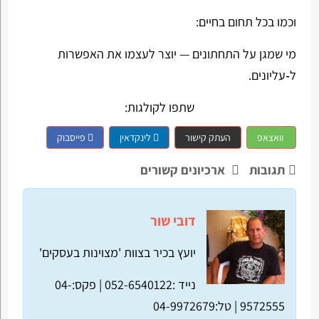
וכמו בכל תחום בחיים:
מי שמגן על התחתונים — יוצר לעצמו את האפשרות
ל‑עליונים.
שתפו לקולגות:
וואצאפ
העתק קישור
לינקדאין
פייסבוק
תגובות
ארכיונים קשורים
דובי שור
יועץ בכיר בצוות 'מצוינות בעסקים'
נייד :052-6540122 |
פקס:04-
9572555 |
טל:04-9972679