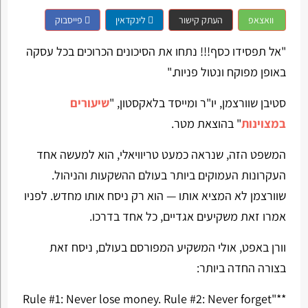
וואצאפ
העתק קישור
לינקדאין
פייסבוק
"אל תפסידו כסף!!! נתחו את הסיכונים הכרוכים בכל עסקה
באופן מפוקח ונטול פניות."
סטיבן שוורצמן, יו"ר ומייסד בלאקסטון, "
שיעורים
במצוינות
" בהוצאת מטר.
המשפט הזה, שנראה כמעט טריוויאלי, הוא למעשה אחד
העקרונות העמוקים ביותר בעולם ההשקעות והניהול.
שוורצמן לא המציא אותו — הוא רק ניסח אותו מחדש. לפניו
אמרו זאת משקיעים אגדיים, כל אחד בדרכו.
וורן באפט, אולי המשקיע המפורסם בעולם, ניסח זאת
בצורה החדה ביותר:
**"Rule #1: Never lose money. Rule #2: Never forget