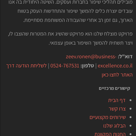
מובילים תהליכי שיפור בחברות ועסקים. השיטה היחודית בה אנו
עובדים יוצרת כלים להמשך שיפור והתחדשות העסק בטווח
הארוך, גם זמן רב אחרי שהעבודה המשותפת מסתיימת.
פרויקט מוצלח שלנו הוא פרויקט שהשיג את המטרות שהוצבו לו,
ויצר תשתית להמשך השיפור באופן עצמאי.
דוא"ל:
zeev.ronen@business-
excellence.co.il
|
טלפון:
0524-767531
|
לשליחת הודעה דרך
האתר לחצו כאן
קישורים מרכזיים
דף הבית
צרו קשר
שירותים מקצועיים
הבלוג שלנו
החנות המקוונת