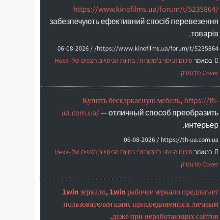
https://www.kinofilms.ua/forum/t/5235864/
забезпечують ефективний спосіб перевезення
товарів.
06-08-2026
https://www.kinofilms.ua/forum/t/5235864/ /
במאמר
סיכום הניסוי ב'מקורות': בחינת הכיסויים הצפים של Hexa-
Cover מדנמרק
Купить бескаркасную мебель,
https://th-
ua.com.ua/
— отличный способ преобразить
интерьер.
06-08-2026
https://th-ua.com.ua /
במאמר
סיכום הניסוי ב'מקורות': בחינת הכיסויים הצפים של Hexa-
Cover מדנמרק
1win зеркало, 1win рабочее зеркало предлагает
пользователям шанс присоединения к личным
даже при неработающих сайтов.