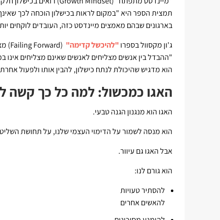
*מיינדסט מתפתח* (Growth Mindset) רואים בכישלון חלק טבעי מהלמידה.
תמצית הספר היא "במקום לראות בכישלון הוכחה לכך שאינך 
בארגונים שבהם מאמצים מיינדסט כזה, העובדים לוקחים יותר י
ג'ון מקסוול בספרו
"להיכשל קדימה"
(Failing Forward) מציג תפיסה ברורה:
"ההבדל בין אנשים מצליחים לאנשים שאינם מצליחים אינו ב
הוא מדגיש שהיכולת לנתח כישלון, להבין אותו ולפעול אחר
האגו כמכשול: למה כל כך קשה לה
האגו הוא מנגנון הגנה טבעי.
הוא מנסה לשמור על הדימוי העצמי שלנו, על תחושת השליטה
אבל האגו גם עיוור.
הוא גורם לנו:
להסתיר טעויות
להאשים אחרים
להימנע מסיכונים