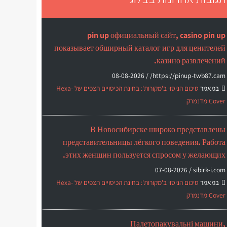
pin up официальный сайт, casino pin up
показывает обширный каталог игр для ценителей
казино развлечений.
08-08-2026
https://pinup-twb87.cam/ /
במאמר
סיכום הניסוי ב'מקורות': בחינת הכיסויים הצפים של Hexa-
Cover מדנמרק
В Новосибирске широко представлены
представительницы лёгкого поведения. Работа
этих женщин пользуется спросом у желающих.
07-08-2026
sibirk-i.com /
במאמר
סיכום הניסוי ב'מקורות': בחינת הכיסויים הצפים של Hexa-
Cover מדנמרק
Палетопакувальні машини,