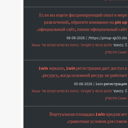
Если вы ищете фасцинирующий опыт в мире
развлечений, обратите внимание на pin up
официальный сайт, пинап официальный сайт.
06-08-2026
https://pinup-xjs33.sbs/ /
במאמר
סיכום הניסוי ב'מקורות': בחינת הכיסויים הצפים של Hexa-
Cover מדנמרק
1win зеркало, 1win регистрация дает доступ к
ресурсу, когда основной ресурс не работает.
05-08-2026
1win регистрация /
במאמר
סיכום הניסוי ב'מקורות': בחינת הכיסויים הצפים של Hexa-
Cover מדנמרק
Виртуальная площадка 1win предлагает
грамотные условия для ставок.