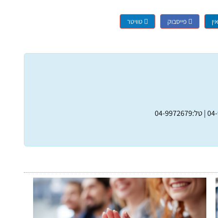
ין
פייסבוק
טוויטר
טל:04-9972679