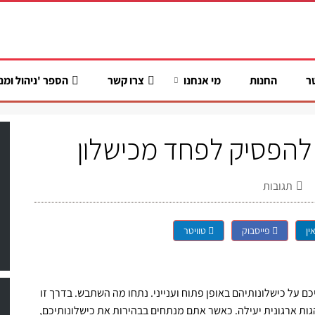
ר
החנות
מי אנחנו
צרו קשר
הספר 'ניהול ומנ
 להפסיק לפחד מכישלון
תגובות
ין
פייסבוק
טוויטר
כם על כישלונותיהם באופן פתוח וענייני. נתחו מה השתבש. בדרך זו
ת ארגונית יעילה. כאשר אתם מנתחים בבהירות את כישלונותיכם,