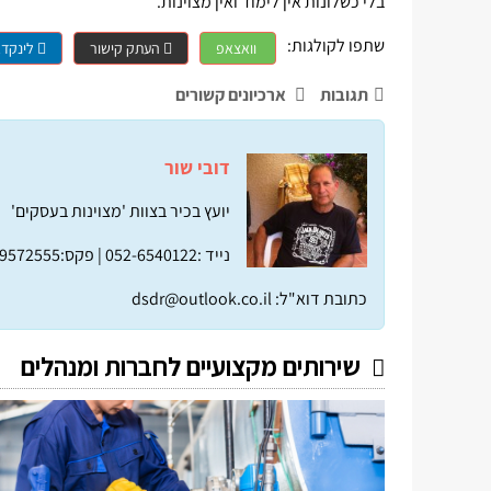
בלי כשלונות אין לימוד ואין מצוינות.
שתפו לקולגות:
וואצאפ
העתק קישור
לינקדא
תגובות
ארכיונים קשורים
דובי שור
יועץ בכיר בצוות 'מצוינות בעסקים'
נייד :052-6540122 |
פקס:04-9572555 |
כתובת דוא"ל:
dsdr@outlook.co.il
שירותים מקצועיים לחברות ומנהלים