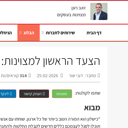
זאב רונן
מצוינות בעסקים
דף הבית
שירותים לחברות
הבלוג
הניוזלט
הצעד הראשון למצוינות:
מחבר: דובי שור
25-02-2026
314
קוראים/ות
שתפו לקולגות:
וואצאפ
העתק קישור
לינקדא
מבוא
"כישלון הוא המורה הטוב ביותר של כל ארגון. שוחחו עם אנשי
תוכלו לסגל לעצמכם כללים חדשים לקבלת החלטות ולהתנהגו