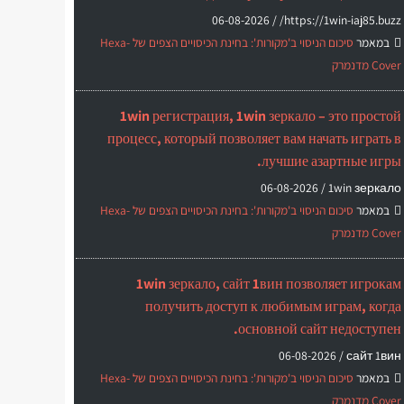
06-08-2026
https://1win-iaj85.buzz/ /
במאמר
סיכום הניסוי ב'מקורות': בחינת הכיסויים הצפים של Hexa-
Cover מדנמרק
1win регистрация, 1win зеркало – это простой
процесс, который позволяет вам начать играть в
лучшие азартные игры.
06-08-2026
1win зеркало /
במאמר
סיכום הניסוי ב'מקורות': בחינת הכיסויים הצפים של Hexa-
Cover מדנמרק
1win зеркало, сайт 1вин позволяет игрокам
получить доступ к любимым играм, когда
основной сайт недоступен.
06-08-2026
сайт 1вин /
במאמר
סיכום הניסוי ב'מקורות': בחינת הכיסויים הצפים של Hexa-
Cover מדנמרק