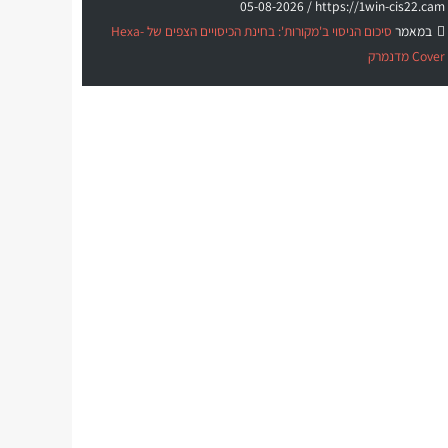
05-08-2026
https://1win-cis22.cam /
במאמר
סיכום הניסוי ב'מקורות': בחינת הכיסויים הצפים של Hexa-
Cover מדנמרק