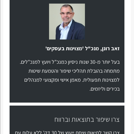
זאב רונן, מנכ"ל 'מצוינות בעסקים'
בעל יותר מ-30 שנות ניסיון כמנכ"ל ויועץ למנכ"לים.
מתמחה בהובלת תהליכי שיפור והטמעת שיטות
למצוינות תפעולית. מאמן אישי ומקצועי למנהלים
בכירים וליזמים.
צרו שיפור בתוצאות וברווח
צרו קשר לתיאום שיחת ייעוץ של 30 דק' ללא עלות עם