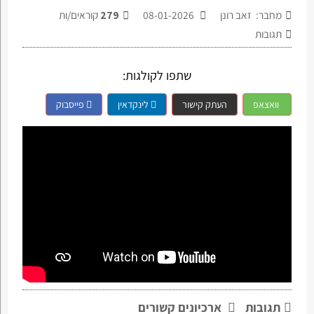
מחבר: זאב רונן
08-01-2026
279
קוראים/ות
תגובות
שתפו לקולגות:
וואצאפ
העתק קישור
לינקדאין
פייסבוק
תגובות
ארכיונים קשורים