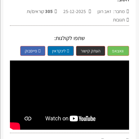
מחבר: זאב רונן
25-12-2025
305
קוראים/ות
תגובות
שתפו לקולגות:
וואצאפ
העתק קישור
לינקדאין
פייסבוק