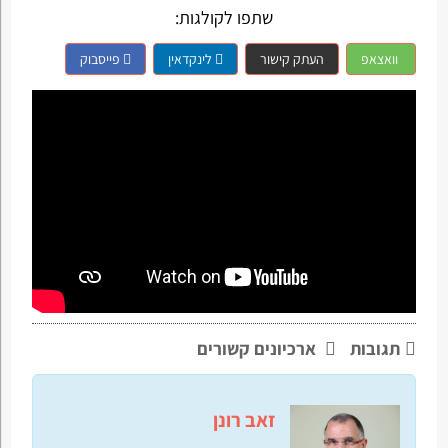
שתפו לקולגות:
וואצאפ
העתק קישור
לינקדאין
פייסבוק
תגובות
ארכיונים קשורים
זאב רונן