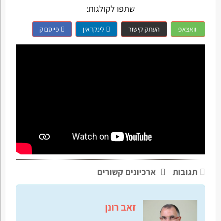
שתפו לקולגות:
וואצאפ
העתק קישור
לינקדאין
פייסבוק
תגובות
ארכיונים קשורים
זאב רונן