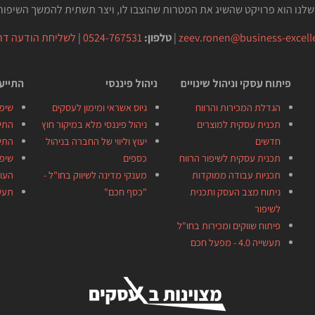
שלנו הוא פרויקט שהשיג את המטרות שהוצבו לו, ויצר תשתית להמשך השיפור 
zeev.ronen@business-excelle
|
טלפון:
0524-767531
|
לשליחת הודעה דרך
פיתוח עסקי וניהול שינויים
ניהול פיננסי
התייעל
הגדלת המכירות והרווח
גיוס אשראי ומימון לעסקים
שיפו
תכנית עסקית למוצרים
ניהול פיננסי מלא במיקור חוץ
התיי
חדשים
יעוץ וליווי של החברה בניהול
התיי
תכנית עסקית לשיפור הרווח
כספים
שיפו
תכניות עבודה ממוקדות
מענקי מדינה לשיווק בחו"ל -
העו
ניתוח מצב העסק ותכנית
"כסף חכם"
תעשייה 4.0
לשיפור
פיתוח שווקים ומכירות בחו"ל
תעשייה 4.0 - מפעל חכם