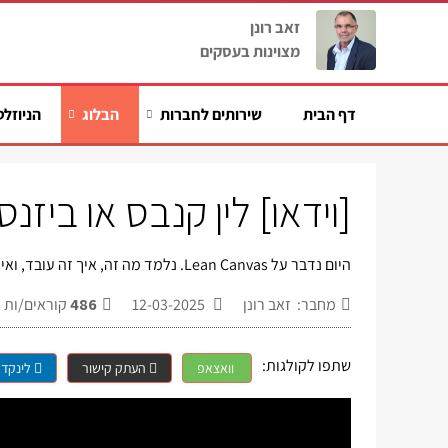
זאב רונן
מצוינות בעסקים
דף הבית
שירותים לחברות
הבלוג
הניוזלט
[וידאו] לין קנבס או ביזנ
היום נדבר על Lean Canvas. נלמד מה זה, איך זה עובד, ואיך להשתמש בזה נכון.
מחבר: זאב רונן
12-03-2025
486
קוראים/ות
שתפו לקולגות:
וואצאפ
העתק קישור
לינקדא