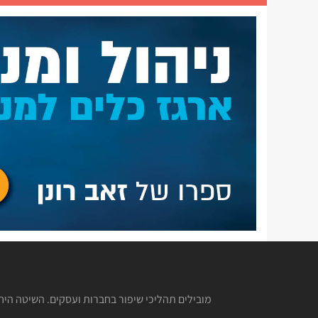
מובילים תהליכי שיפור בחברות ועסקים. השיטה הי