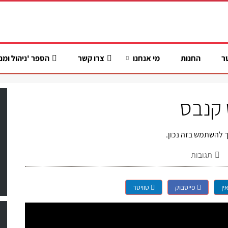
ר
החנות
מי אנחנו
צרו קשר
הספר 'ניהול ומנ
ס קנבס
תגובות
ין
פייסבוק
טוויטר